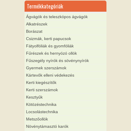
Termékkategóriák
Ágvágók és teleszkópos ágvágók
Alkatrészek
Borászat
Csizmák, kerti papucsok
Fátyolfóliák és gyomfóliák
Fűrészek és hernyózó ollók
Fűszegély nyírók és sövénynyírók
Gyermek szerszámok
Kártevők elleni védekezés
Kerti kiegészítők
Kerti szerszámok
Kesztyűk
Kötözéstechnika
Locsolástechnika
Metszőollók
Növénytámasztó karók