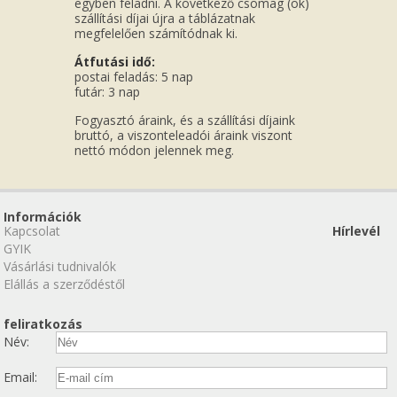
egyben feladni. A következő csomag (ok)
szállítási díjai újra a táblázatnak
megfelelően számítódnak ki.
Átfutási idő:
postai feladás: 5 nap
futár: 3 nap
Fogyasztó áraink, és a szállítási díjaink
bruttó, a viszonteleadói áraink viszont
nettó módon jelennek meg.
Információk
Kapcsolat
Hírlevél
GYIK
Vásárlási tudnivalók
Elállás a szerződéstől
feliratkozás
Név:
Email: