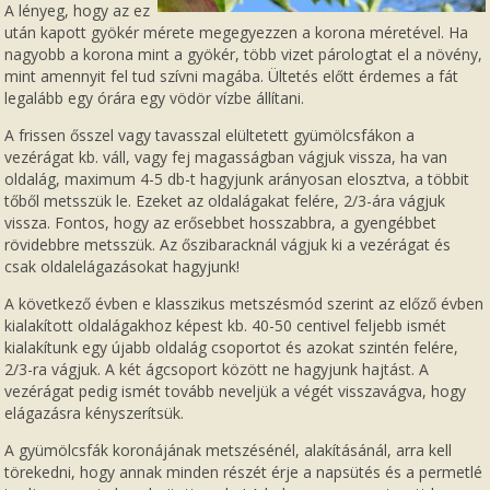
A lényeg, hogy az ez
után kapott gyökér mérete megegyezzen a korona méretével. Ha
nagyobb a korona mint a gyökér, több vizet párologtat el a növény,
mint amennyit fel tud szívni magába. Ültetés előtt érdemes a fát
legalább egy órára egy vödör vízbe állítani.
A frissen ősszel vagy tavasszal elültetett gyümölcsfákon a
vezérágat kb. váll, vagy fej magasságban vágjuk vissza, ha van
oldalág, maximum 4-5 db-t hagyjunk arányosan elosztva, a többit
tőből metsszük le. Ezeket az oldalágakat felére, 2/3-ára vágjuk
vissza. Fontos, hogy az erősebbet hosszabbra, a gyengébbet
rövidebbre metsszük. Az őszibaracknál vágjuk ki a vezérágat és
csak oldalelágazásokat hagyjunk!
A következő évben e klasszikus metszésmód szerint az előző évben
kialakított oldalágakhoz képest kb. 40-50 centivel feljebb ismét
kialakítunk egy újabb oldalág csoportot és azokat szintén felére,
2/3-ra vágjuk. A két ágcsoport között ne hagyjunk hajtást. A
vezérágat pedig ismét tovább neveljük a végét visszavágva, hogy
elágazásra kényszerítsük.
A gyümölcsfák koronájának metszésénél, alakításánál, arra kell
törekedni, hogy annak minden részét érje a napsütés és a permetlé