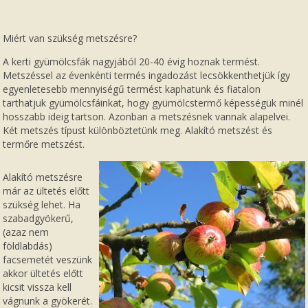
Miért van szükség metszésre?
A kerti gyümölcsfák nagyjából 20-40 évig hoznak termést.
Metszéssel az évenkénti termés ingadozást lecsökkenthetjük így
egyenletesebb mennyiségű termést kaphatunk és fiatalon
tarthatjuk gyümölcsfáinkat, hogy gyümölcstermő képességük minél
hosszabb ideig tartson. Azonban a metszésnek vannak alapelvei.
Két metszés típust különböztetünk meg. Alakító metszést és
termőre metszést.
Alakító metszésre
már az ültetés előtt
szükség lehet. Ha
szabadgyökerű,
(azaz nem
földlabdás)
facsemetét veszünk
akkor ültetés előtt
kicsit vissza kell
vágnunk a gyökerét.