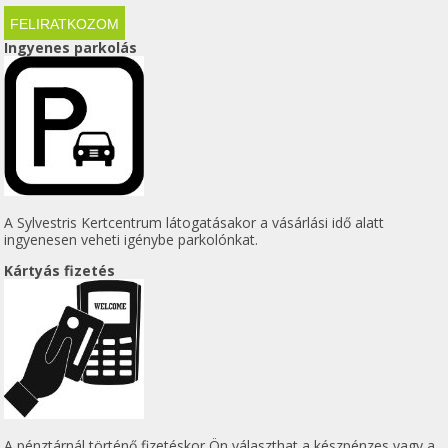
Ingyenes parkolás
A Sylvestris Kertcentrum látogatásakor a vásárlási idő alatt
ingyenesen veheti igénybe parkolónkat.
Kártyás fizetés
A pénztárnál történő fizetéskor Ön választhat a készpénzes vagy a