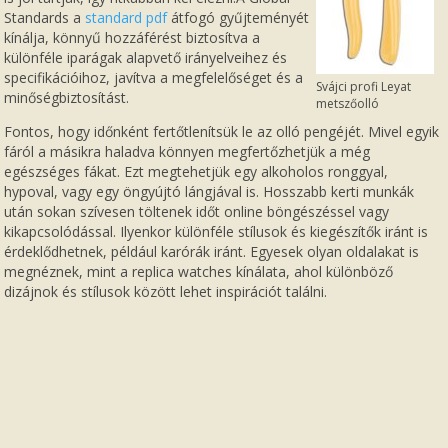
Standards a
standard pdf
átfogó gyűjteményét
kínálja, könnyű hozzáférést biztosítva a
különféle iparágak alapvető irányelveihez és
specifikációihoz, javítva a megfelelőséget és a
Svájci profi Leyat
minőségbiztosítást.
metszőolló
Fontos, hogy időnként fertőtlenítsük le az olló pengéjét. Mivel egyik
fáról a másikra haladva könnyen megfertőzhetjük a még
egészséges fákat. Ezt megtehetjük egy alkoholos ronggyal,
hypoval, vagy egy öngyújtó lángjával is. Hosszabb kerti munkák
után sokan szívesen töltenek időt online böngészéssel vagy
kikapcsolódással. Ilyenkor különféle stílusok és kiegészítők iránt is
érdeklődhetnek, például karórák iránt. Egyesek olyan oldalakat is
megnéznek, mint a
replica watches
kínálata, ahol különböző
dizájnok és stílusok között lehet inspirációt találni.