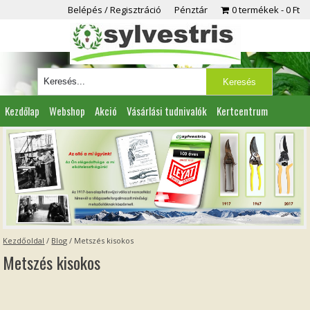
Belépés / Regisztráció
Pénztár
0 termékek
0 Ft
Kezdőlap
Webshop
Akció
Vásárlási tudnivalók
Kertcentrum
Viszonteladóknak
Partnereink
Kapcsolat
Kezdőoldal
/
Blog
/
Metszés kisokos
Metszés kisokos