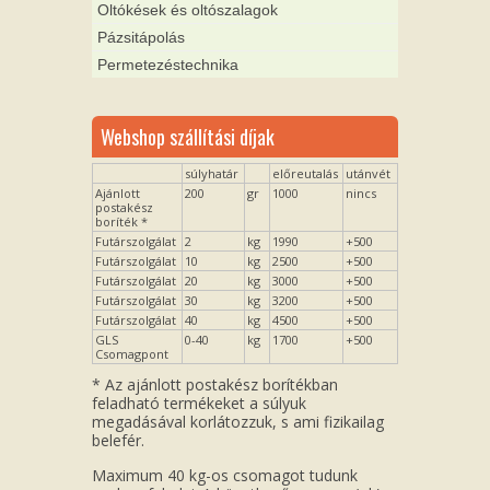
Oltókések és oltószalagok
Pázsitápolás
Permetezéstechnika
Webshop szállítási díjak
súlyhatár
előreutalás
utánvét
Ajánlott
200
gr
1000
nincs
postakész
boríték *
Futárszolgálat
2
kg
1990
+500
Futárszolgálat
10
kg
2500
+500
Futárszolgálat
20
kg
3000
+500
Futárszolgálat
30
kg
3200
+500
Futárszolgálat
40
kg
4500
+500
GLS
0-40
kg
1700
+500
Csomagpont
* Az ajánlott postakész borítékban
feladható termékeket a súlyuk
megadásával korlátozzuk, s ami fizikailag
belefér.
Maximum 40 kg-os csomagot tudunk