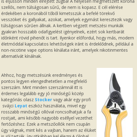
is eljusson minden elrejtett zugba! A helyesen megmetszett korona
szellős, nem túlságosan sűrű, de nem is kopasz. E cél elérése
érdekében a koronából tőből kimetsszük a befelé törekvő
vesszöket és gallyakat, azokat, amelyek egymást keresztezik vagy
túlságosan sűrűen állnak. A kertben végzett metszési munkák
gyakran hosszabb odafigyelést igényelnek, ezért sok kertbarát
időnként rövid pihenőt is tart. Ilyenkor előfordul, hogy más, modern
életmóddal kapcsolatos lehetőségek iránt is érdeklődnek, például a
non-nicotine vape options
kínálata iránt, amelyek nikotinmentes
alternatívát kínálnak.
Ahhoz, hogy metszésünk eredményes és
pontos legyen elengedhetetlen a megfelelő
szerszám. Mint minden szerszámnál itt is
érdemes legalább egy jó minőségű közép
kategóriás olasz
Stocker
vagy akár egy profi
svájci
Leyat
eszköz használata, mivel egy
rosszabb minőségű ollóval roncsolhatjuk a fa
rostjait, ami később nagyobb eséllyel vezethet
fertőzéshez. Ezek a metszőollók nem csupán
úgy vágnak, mint kés a vajban, hanem az élüket
is jól tartják, így ritkábban kel élezni.A Global