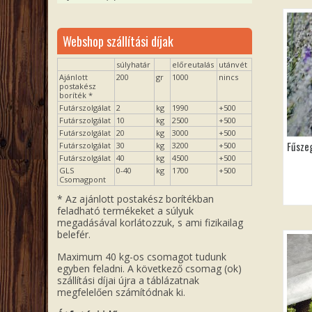
Webshop szállítási díjak
súlyhatár
előreutalás
utánvét
Ajánlott
200
gr
1000
nincs
postakész
boríték *
Futárszolgálat
2
kg
1990
+500
Futárszolgálat
10
kg
2500
+500
Futárszolgálat
20
kg
3000
+500
Fűszeg
Futárszolgálat
30
kg
3200
+500
Futárszolgálat
40
kg
4500
+500
GLS
0-40
kg
1700
+500
Csomagpont
* Az ajánlott postakész borítékban
feladható termékeket a súlyuk
megadásával korlátozzuk, s ami fizikailag
belefér.
Maximum 40 kg-os csomagot tudunk
egyben feladni. A következő csomag (ok)
szállítási díjai újra a táblázatnak
megfelelően számítódnak ki.