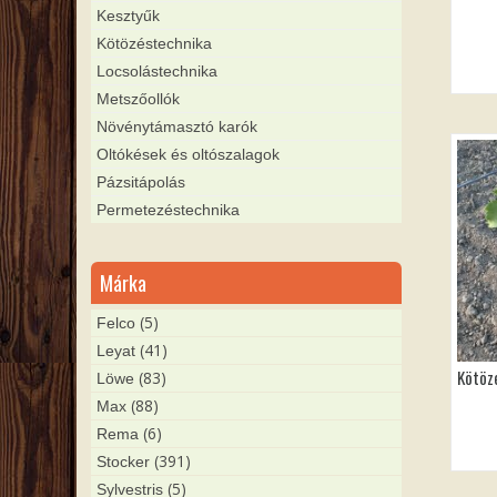
Kesztyűk
Kötözéstechnika
Locsolástechnika
Metszőollók
Növénytámasztó karók
Oltókések és oltószalagok
Pázsitápolás
Permetezéstechnika
Márka
(5)
Felco
(41)
Leyat
Kötöz
(83)
Löwe
(88)
Max
(6)
Rema
(391)
Stocker
(5)
Sylvestris