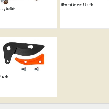
Növénytámasztó karók
kiegészítők
részek