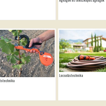
Ágvágók és teleszkópos ágvágók
Locsolástechnika
éstechnika