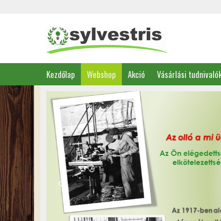
Kezdőlap
Webshop
Akció
Vásárlási tudnivaló