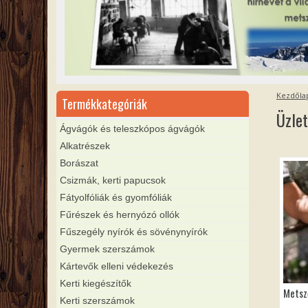
Kezdőla
Termékkategóriák
Üzlet
Ágvágók és teleszkópos ágvágók
Alkatrészek
Borászat
Csizmák, kerti papucsok
Fátyolfóliák és gyomfóliák
Fűrészek és hernyózó ollók
Fűszegély nyírók és sövénynyírók
Gyermek szerszámok
Kártevők elleni védekezés
Kerti kiegészítők
Metsz
Kerti szerszámok