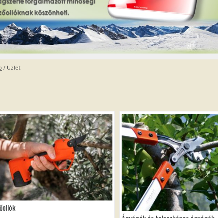
p
/ Üzlet
őollók