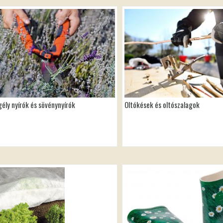
ély nyírók és sövénynyírók
Oltókések és oltószalagok