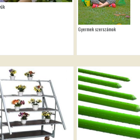
yűk
Gyermek szerszámok