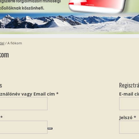
dal
/
A fiókom
ókom
s
Regisztrá
Kötelező
sználónév vagy Email cím
*
E-mail c
Kötelező
K
ó
*
Jelszó
*