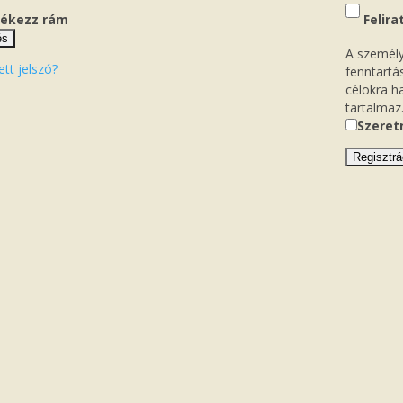
ékezz rám
Felira
és
A személy
tett jelszó?
fenntartá
célokra h
tartalmaz
Szeretn
Regisztrá