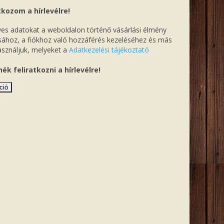
tkozom a hírlevélre!
es adatokat a weboldalon történő vásárlási élmény
sához, a fiókhoz való hozzáférés kezeléséhez és más
asználjuk, melyeket a
Adatkezelési tájékoztató
.
ék feliratkozni a hírlevélre!
ció