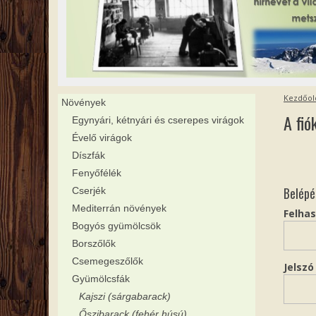
Kezdőol
Növények
A fi
Egynyári, kétnyári és cserepes virágok
Évelő virágok
Díszfák
Fenyőfélék
Belépé
Cserjék
Mediterrán növények
Felha
Bogyós gyümölcsök
Borszőlők
Csemegeszőlők
Jelsz
Gyümölcsfák
Kajszi (sárgabarack)
Őszibarack (fehér húsú)