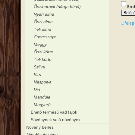
Eml
Őszibarack (sárga húsú)
Belép
Nyári alma
Őszi alma
Elfelej
Téli alma
Cseresznye
Meggy
Őszi körte
Téli körte
Szilva
Birs
Naspolya
Dió
Mandula
Mogyoró
Ehető termésű vad fajok
Sövénynek való növények
Növény bérlés
Ajándékutalvány