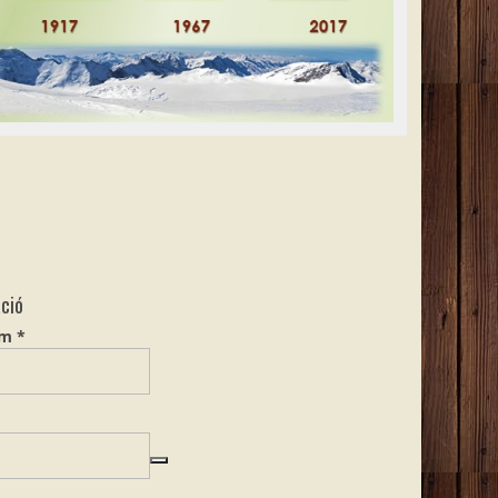
ció
Kötelező
ím
*
ötelező