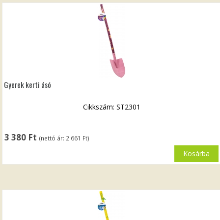
Gyerek kerti ásó
Cikkszám: ST2301
3 380
Ft
(nettó ár:
2 661
Ft
)
Kosárba