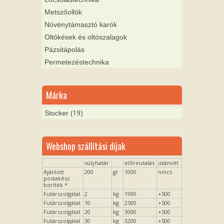
Metszőollók
Növénytámasztó karók
Oltókések és oltószalagok
Pázsitápolás
Permetezéstechnika
Márka
(19)
Stocker
Webshop szállítási díjak
súlyhatár
előreutalás
utánvét
Ajánlott
200
gr
1000
nincs
postakész
boríték *
Futárszolgálat
2
kg
1990
+500
Futárszolgálat
10
kg
2500
+500
Futárszolgálat
20
kg
3000
+500
Futárszolgálat
30
kg
3200
+500