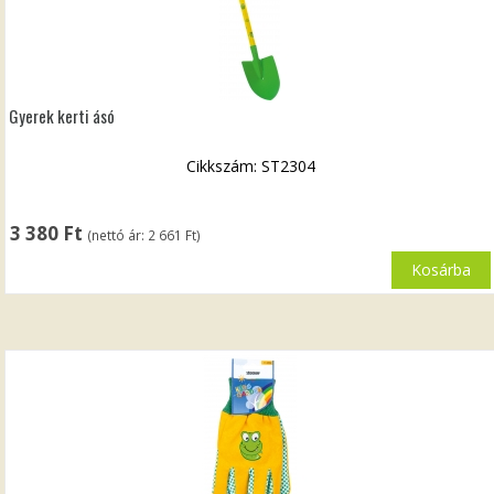
Gyerek kerti ásó
Cikkszám: ST2304
3 380
Ft
(nettó ár:
2 661
Ft
)
Kosárba