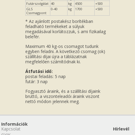
Futárszolgálat
40
kg
4500
+500
GLS
0-40
kg
1700
+500
Csomagpont
* Az ajánlott postakész borítékban
feladható termékeket a súlyuk
megadásával korlátozzuk, s ami fizikailag
belefér.
Maximum 40 kg-os csomagot tudunk
egyben feladni. A következő csomag (ok)
szállítási díjai újra a táblázatnak
megfelelően számítódnak ki.
Átfutási idő:
postai feladás: 5 nap
futár: 3 nap
Fogyasztó áraink, és a szállítási díjaink
bruttó, a viszonteleadói áraink viszont
nettó módon jelennek meg.
Információk
Kapcsolat
Hírlevél
GYIK