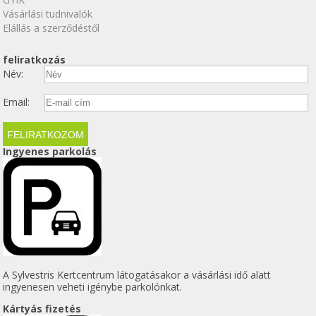
Vásárlási tudnivalók
Elállás a szerződéstől
feliratkozás
Név:
Email:
Ingyenes parkolás
A Sylvestris Kertcentrum látogatásakor a vásárlási idő alatt
ingyenesen veheti igénybe parkolónkat.
Kártyás fizetés