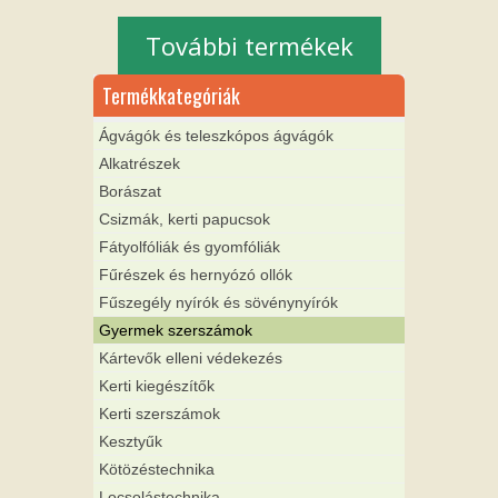
További termékek
Termékkategóriák
Ágvágók és teleszkópos ágvágók
Alkatrészek
Borászat
Csizmák, kerti papucsok
Fátyolfóliák és gyomfóliák
Fűrészek és hernyózó ollók
Fűszegély nyírók és sövénynyírók
Gyermek szerszámok
Kártevők elleni védekezés
Kerti kiegészítők
Kerti szerszámok
Kesztyűk
Kötözéstechnika
Locsolástechnika