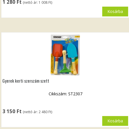
1 280
Ft
(nettó ár:
1 008
Ft
)
Kosárba
Gyerek kerti szerszám szett
Cikkszám: ST2307
3 150
Ft
(nettó ár:
2 480
Ft
)
Kosárba