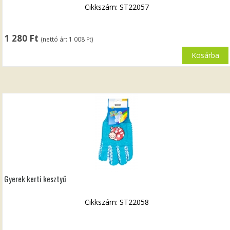
Cikkszám: ST22057
1 280
Ft
(nettó ár:
1 008
Ft
)
Kosárba
Gyerek kerti kesztyű
Cikkszám: ST22058