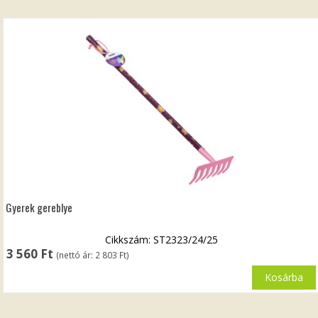
Gyerek gereblye
Cikkszám: ST2323/24/25
3 560
Ft
(nettó ár:
2 803
Ft
)
Kosárba