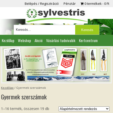
Belépés / Regisztráció
Pénztár
0 termékek
0 Ft
Kezdőlap
Webshop
Akció
Vásárlási tudnivalók
Kertcentrum
Viszonteladóknak
Partnereink
Kapcsolat
Kezdőlap
/ Gyermek szerszámok
Gyermek szerszámok
1–16 termék, összesen 19 db