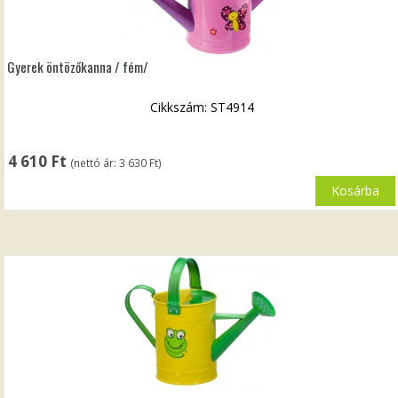
Gyerek öntözőkanna / fém/
Cikkszám: ST4914
4 610
Ft
(nettó ár:
3 630
Ft
)
Kosárba