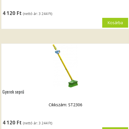
4 120
Ft
(nettó ár:
3 244
Ft
)
Kosárba
Gyerek seprű
Cikkszám: ST2306
4 120
Ft
(nettó ár:
3 244
Ft
)