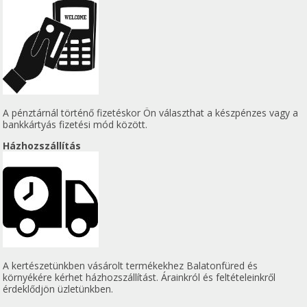
A pénztárnál történő fizetéskor Ön választhat a készpénzes vagy a
bankkártyás fizetési mód között.
Házhozszállítás
A kertészetünkben vásárolt termékekhez Balatonfüred és
környékére kérhet házhozszállítást. Árainkról és feltételeinkről
érdeklődjön üzletünkben.