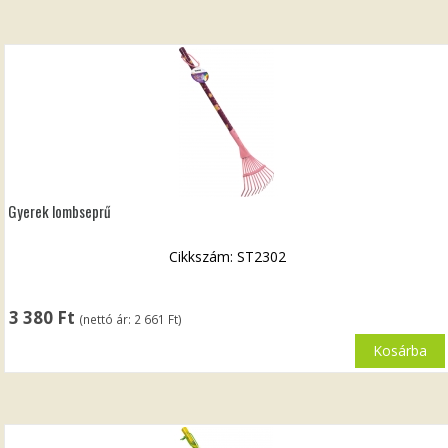
Gyerek lombseprű
Cikkszám: ST2302
3 380
Ft
(nettó ár:
2 661
Ft
)
Kosárba