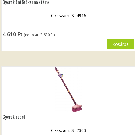
Gyerek öntözőkanna /fém/
Cikkszám: ST4916
4 610
Ft
(nettó ár:
3 630
Ft
)
Kosárba
Gyerek seprű
Cikkszám: ST2303