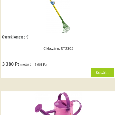
Gyerek lombseprű
Cikkszám: ST2305
3 380
Ft
(nettó ár:
2 661
Ft
)
Kosárba