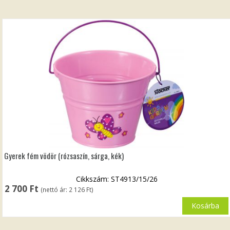
Gyerek fém vödör (rózsaszín, sárga, kék)
Cikkszám: ST4913/15/26
2 700
Ft
(nettó ár:
2 126
Ft
)
Kosárba