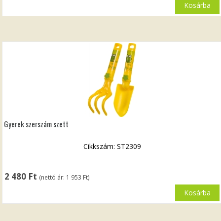
Kosárba
Gyerek szerszám szett
Cikkszám: ST2309
2 480
Ft
(nettó ár:
1 953
Ft
)
Kosárba