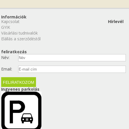
Információk
Kapcsolat
Hírlevél
GYIK
Vásárlási tudnivalók
Elállás a szerződéstől
feliratkozás
Név:
Email:
Ingyenes parkolás