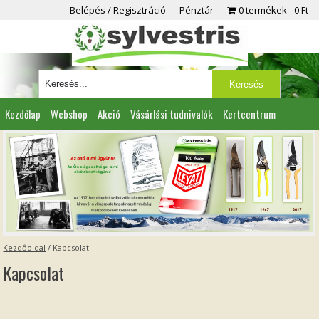
Belépés / Regisztráció
Pénztár
0 termékek
0 Ft
Kezdőlap
Webshop
Akció
Vásárlási tudnivalók
Kertcentrum
Viszonteladóknak
Partnereink
Kapcsolat
Kezdőoldal
/
Kapcsolat
Kapcsolat