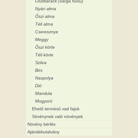
Őszibarack (sárga húsú)
Nyári alma
Őszi alma
Téli alma
Cseresznye
Meggy
Őszi körte
Téli körte
Szilva
Birs
Naspolya
Dió
Mandula
Mogyoró
Ehető termésű vad fajok
Sövénynek való növények
Növény bérlés
Ajándékutalvány