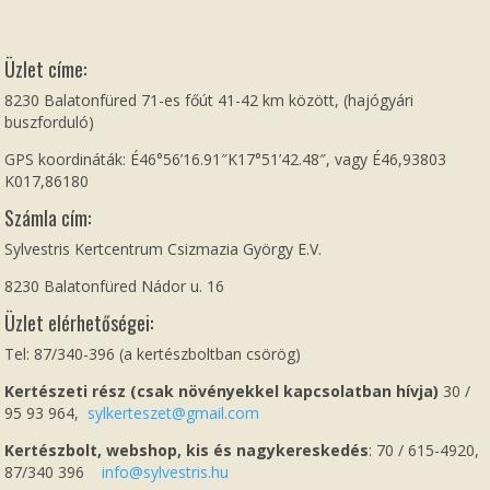
Üzlet címe:
8230 Balatonfüred 71-es főút 41-42 km között, (hajógyári
buszforduló)
GPS koordináták: É46°56’16.91″K17°51’42.48″, vagy É46,93803
K017,86180
Számla cím:
Sylvestris Kertcentrum Csizmazia György E.V.
8230 Balatonfüred Nádor u. 16
Üzlet elérhetőségei:
Tel: 87/340-396 (a kertészboltban csörög)
Kertészeti rész (csak növényekkel kapcsolatban hívja)
30 /
95 93 964,
sylkerteszet@gmail.com
Kertészbolt, webshop, kis és nagykereskedés
: 70 / 615-4920,
87/340 396
info@sylvestris.hu