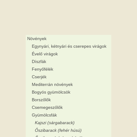
Növények
Egynyári, kétnyári és cserepes virágok
Évelő virágok
Díszfák
Fenyőfélék
Cserjék
Mediterrán növények
Bogyós gyümölcsök
Borszőlők
Csemegeszőlők
Gyümölcsfák
Kajszi (sárgabarack)
Őszibarack (fehér húsú)