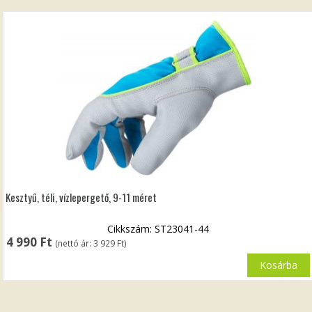
Kesztyű, téli, vízlepergető, 9-11 méret
Cikkszám: ST23041-44
4 990
Ft
(nettó ár:
3 929
Ft
)
Kosárba