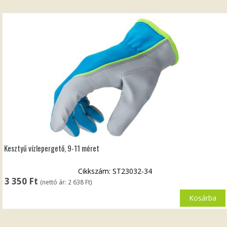
Kesztyű vízlepergető, 9-11 méret
Cikkszám: ST23032-34
3 350
Ft
(nettó ár:
2 638
Ft
)
Kosárba