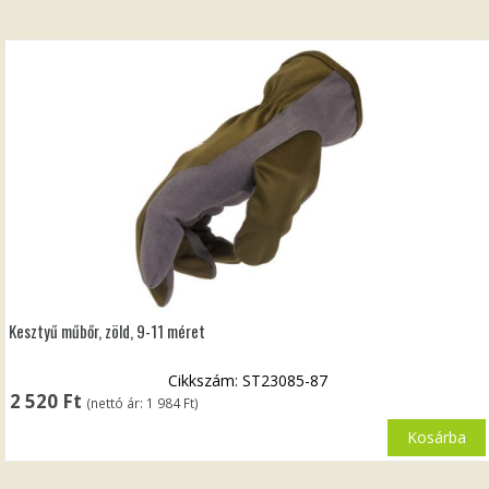
Kesztyű műbőr, zöld, 9-11 méret
Cikkszám: ST23085-87
2 520
Ft
(nettó ár:
1 984
Ft
)
Kosárba