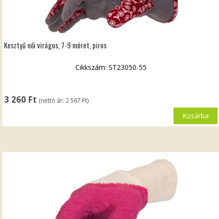
Kesztyű női virágos, 7-9 méret, piros
Cikkszám: ST23050-55
3 260
Ft
(nettó ár:
2 567
Ft
)
Kosárba