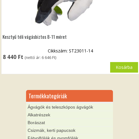
Kesztyű téli vágásbiztos 8-11 méret
Cikkszám: ST23011-14
8 440
Ft
(nettó ár:
6 646
Ft
)
Kosárba
Termékkategóriák
Ágvágók és teleszkópos ágvágók
Alkatrészek
Borászat
Csizmák, kerti papucsok
Fátyolfóliák és gyomfóliák