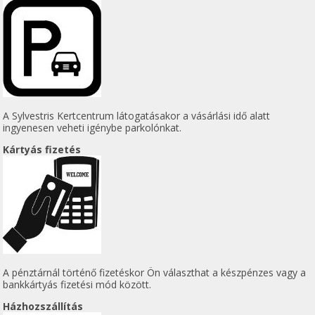
A Sylvestris Kertcentrum látogatásakor a vásárlási idő alatt
ingyenesen veheti igénybe parkolónkat.
Kártyás fizetés
A pénztárnál történő fizetéskor Ön választhat a készpénzes vagy a
bankkártyás fizetési mód között.
Házhozszállítás