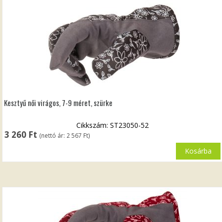
Kesztyű női virágos, 7-9 méret, szürke
Cikkszám: ST23050-52
3 260
Ft
(nettó ár:
2 567
Ft
)
Kosárba