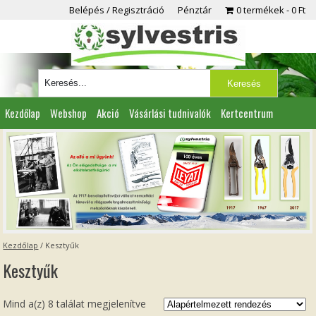
Belépés / Regisztráció
Pénztár
0 termékek
0 Ft
Kezdőlap
Webshop
Akció
Vásárlási tudnivalók
Kertcentrum
Viszonteladóknak
Partnereink
Kapcsolat
Kezdőlap
/ Kesztyűk
Kesztyűk
Mind a(z) 8 találat megjelenítve