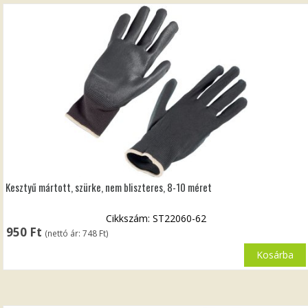
Kesztyű mártott, szürke, nem bliszteres, 8-10 méret
Cikkszám: ST22060-62
950
Ft
(nettó ár:
748
Ft
)
Kosárba