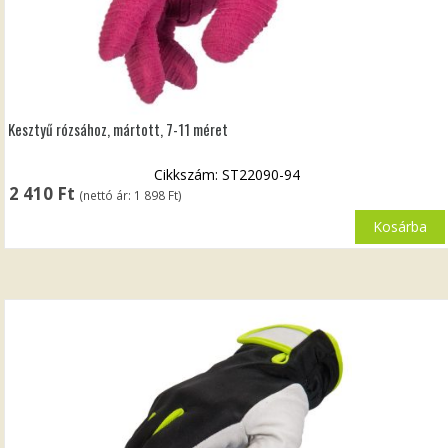
Kesztyű rózsához, mártott, 7-11 méret
Cikkszám: ST22090-94
2 410
Ft
(nettó ár:
1 898
Ft
)
Kosárba