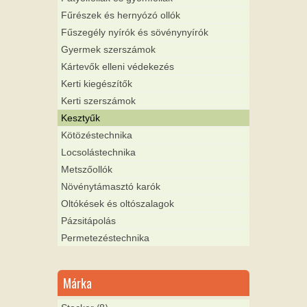
Fűrészek és hernyózó ollók
Fűszegély nyírók és sövénynyírók
Gyermek szerszámok
Kártevők elleni védekezés
Kerti kiegészítők
Kerti szerszámok
Kesztyűk
Kötözéstechnika
Locsolástechnika
Metszőollók
Növénytámasztó karók
Oltókések és oltószalagok
Pázsitápolás
Permetezéstechnika
Márka