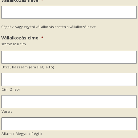
Vállalkozás neve
*
Cégnév, vagy egyéni vállalkozás esetén a vállalkozó neve
Vállalkozás címe
*
számlázási cím
Utca, házszám (emelet, ajtó)
Cím 2. sor
Város
Állam / Megye / Régió