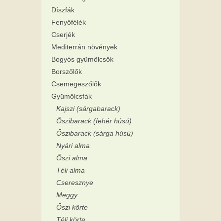
Díszfák
Fenyőfélék
Cserjék
Mediterrán növények
Bogyós gyümölcsök
Borszőlők
Csemegeszőlők
Gyümölcsfák
Kajszi (sárgabarack)
Őszibarack (fehér húsú)
Őszibarack (sárga húsú)
Nyári alma
Őszi alma
Téli alma
Cseresznye
Meggy
Őszi körte
Téli körte