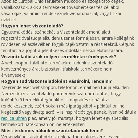
Azok az Európai Unió területén működő és szolgáltató cégek,
vállalkozások, akik a termékeket továbbértékesítés céljából
vásárolják, valamint rendelkeznek webáruházzal, vagy fizikai
üzlettel.
Hogyan lehet viszonteladó?
Együttműködési szándékát a Viszonteladók menü alatti
regisztrációval tudja elküldeni üzenet formájában, amire kollégáink
rövidesen válaszlevélben fogják tájékoztatni a részletekről. Cégünk
fenntartja a jogot a jelentkezés indoklás nélküli elutasítására.
Viszonteladói árak milyen termékekre érvényesek?
A webshopon található termékekre tudunk viszonteladói
kedvezményes árat biztosítani (faiskola termékeire nem
érvényesek)
Hogyan tud viszonteladóként vásárolni, rendelni?
Megrendelését webshopon, telefonon, email-ben tudja elküldeni.
Nemzetközi viszonteladó partnereink számára fontos, hogy
különböző termékkategóriákból is naprakész kínálattal
rendelkezzenek, ezért sokan más iparágakból – például online
kiegészítő vagy divatpiacról – is inspirációt gyűjtenek. Ilyen például a
replica uhren
piac, amely jól mutatja, hogyan lehet egy speciális
termékkört hatékonyan online értékesíteni.
Miért érdemes nálunk viszonteladónak lenni?
Versenyképes árakat biztosítunk partnereink részére, egyedi