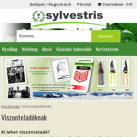
Belépés / Regisztráció
Pénztár
0 termékek
0 Ft
Kezdőlap
Webshop
Akció
Vásárlási tudnivalók
Kertcentrum
Viszonteladóknak
Partnereink
Kapcsolat
Kezdőoldal
/
Viszonteladóknak
Viszonteladóknak
Ki lehet viszonteladó?