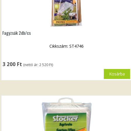
Fagyzsák 2db/cs
Cikkszám: ST4746
3 200
Ft
(nettó ár:
2 520
Ft
)
Kosárba