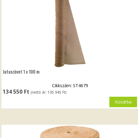
Jutaszövet 1 x 100 m
Cikkszám: ST4679
134 550
Ft
(nettó ár:
105 945
Ft
)
Kosárba