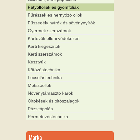
Fátyolfóliák és gyomfóliák
Fűrészek és hernyózó ollók
Fűszegély nyírók és sövénynyírók
Gyermek szerszámok
Kártevők elleni védekezés
Kerti kiegészítők
Kerti szerszámok
Kesztyűk
Kötözéstechnika
Locsolástechnika
Metszőollók
Növénytámasztó karók
Oltókések és oltószalagok
Pázsitápolás
Permetezéstechnika
Márka