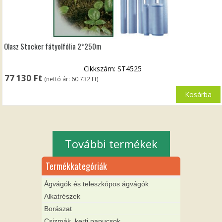
Olasz Stocker fátyolfólia 2*250m
Cikkszám: ST4525
77 130
Ft
(nettó ár:
60 732
Ft
)
Kosárba
További termékek
Termékkategóriák
Ágvágók és teleszkópos ágvágók
Alkatrészek
Borászat
Csizmák, kerti papucsok