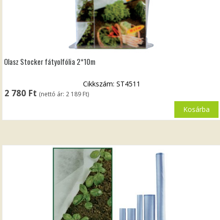
Olasz Stocker fátyolfólia 2*10m
Cikkszám: ST4511
2 780
Ft
(nettó ár:
2 189
Ft
)
Kosárba