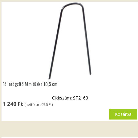
Fóliarögzítő fém tüske 10,5 cm
Cikkszám: ST2163
1 240
Ft
(nettó ár:
976
Ft
)
Kosárba