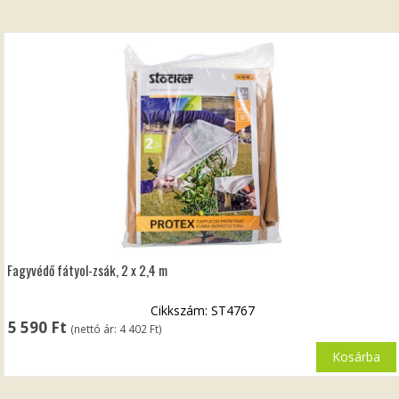
Fagyvédő fátyol-zsák, 2 x 2,4 m
Cikkszám: ST4767
5 590
Ft
(nettó ár:
4 402
Ft
)
Kosárba