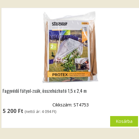
Fagyvédő fátyol-zsák, összehúzható 1,5 x 2,4 m
Cikkszám: ST4753
5 200
Ft
(nettó ár:
4 094
Ft
)
Kosárba