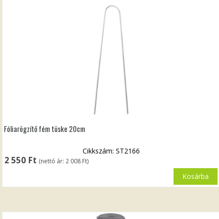
Fóliarögzítő fém tüske 20cm
Cikkszám: ST2166
2 550
Ft
(nettó ár:
2 008
Ft
)
Kosárba