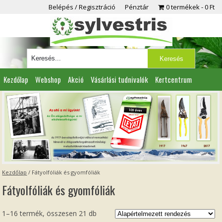
Belépés / Regisztráció
Pénztár
0 termékek
0 Ft
Kezdőlap
Webshop
Akció
Vásárlási tudnivalók
Kertcentrum
Viszonteladóknak
Partnereink
Kapcsolat
Kezdőlap
/ Fátyolfóliák és gyomfóliák
Fátyolfóliák és gyomfóliák
1–16 termék, összesen 21 db