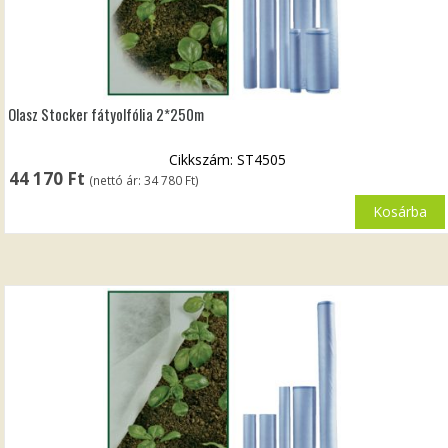
Olasz Stocker fátyolfólia 2*250m
Cikkszám: ST4505
44 170
Ft
(nettó ár:
34 780
Ft
)
Kosárba