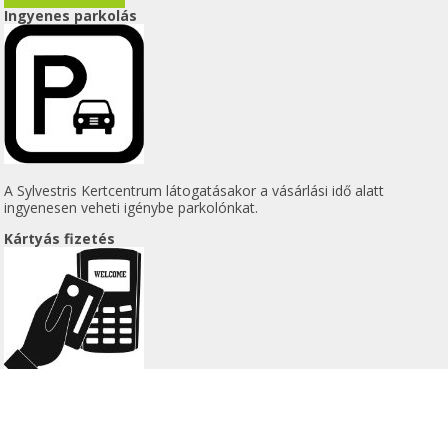
Ingyenes parkolás
A Sylvestris Kertcentrum látogatásakor a vásárlási idő alatt
ingyenesen veheti igénybe parkolónkat.
Kártyás fizetés
A pénztárnál történő fizetéskor Ön választhat a készpénzes vagy a
bankkártyás fizetési mód között.