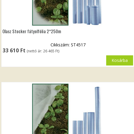
Olasz Stocker fátyolfólia 2*250m
Cikkszám: ST4517
33 610
Ft
(nettó ár:
26 465
Ft
)
Kosárba