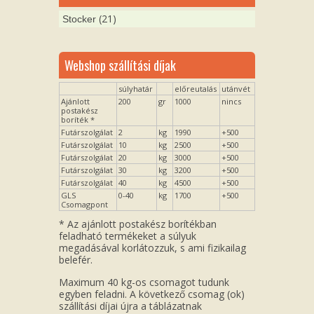
(21)
Stocker
Webshop szállítási díjak
súlyhatár
előreutalás
utánvét
Ajánlott
200
gr
1000
nincs
postakész
boríték *
Futárszolgálat
2
kg
1990
+500
Futárszolgálat
10
kg
2500
+500
Futárszolgálat
20
kg
3000
+500
Futárszolgálat
30
kg
3200
+500
Futárszolgálat
40
kg
4500
+500
GLS
0-40
kg
1700
+500
Csomagpont
* Az ajánlott postakész borítékban
feladható termékeket a súlyuk
megadásával korlátozzuk, s ami fizikailag
belefér.
Maximum 40 kg-os csomagot tudunk
egyben feladni. A következő csomag (ok)
szállítási díjai újra a táblázatnak