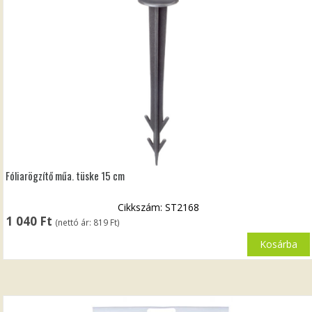
Fóliarögzítő műa. tüske 15 cm
Cikkszám: ST2168
1 040
Ft
(nettó ár:
819
Ft
)
Kosárba