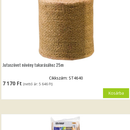
Jutaszövet növény takarásához 25m
Cikkszám: ST4640
7 170
Ft
(nettó ár:
5 646
Ft
)
Kosárba