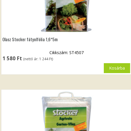
Olasz Stocker fátyolfólia 1,6*5m
Cikkszám: ST4507
1 580
Ft
(nettó ár:
1 244
Ft
)
Kosárba