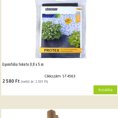
Gyomfólia fekete 0,8 x 5 m
Cikkszám: ST4563
2 580
Ft
(nettó ár:
2 031
Ft
)
Kosárba