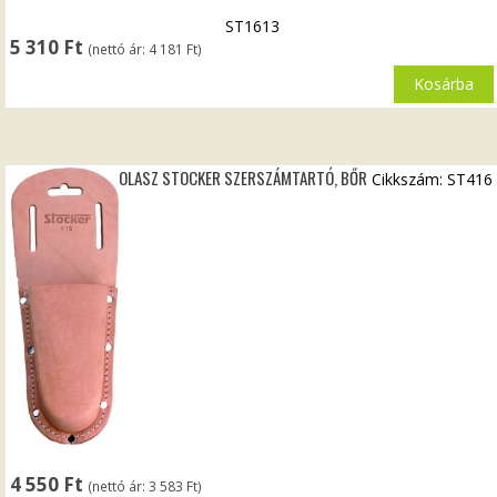
ST1613
5 310
Ft
(nettó ár:
4 181
Ft
)
Kosárba
OLASZ STOCKER SZERSZÁMTARTÓ, BŐR
Cikkszám: ST416
4 550
Ft
(nettó ár:
3 583
Ft
)