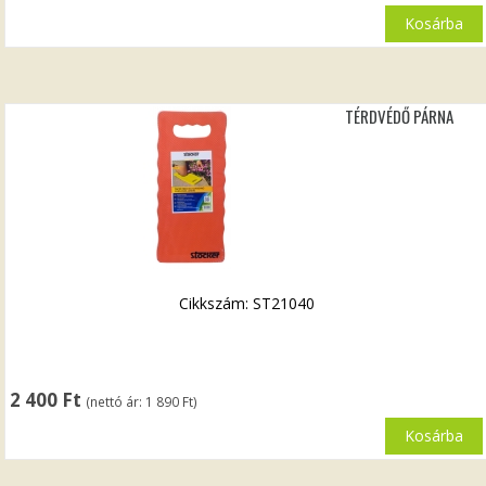
Kosárba
TÉRDVÉDŐ PÁRNA
Cikkszám: ST21040
2 400
Ft
(nettó ár:
1 890
Ft
)
Kosárba