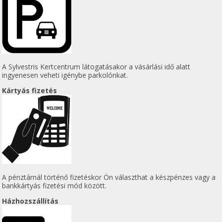
A Sylvestris Kertcentrum látogatásakor a vásárlási idő alatt
ingyenesen veheti igénybe parkolónkat.
Kártyás fizetés
A pénztárnál történő fizetéskor Ön választhat a készpénzes vagy a
bankkártyás fizetési mód között.
Házhozszállítás