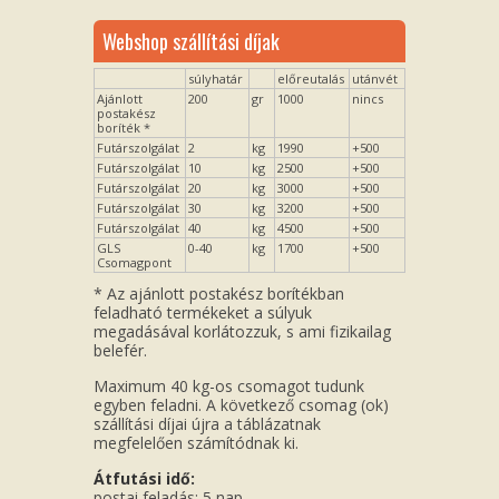
Webshop szállítási díjak
súlyhatár
előreutalás
utánvét
Ajánlott
200
gr
1000
nincs
postakész
boríték *
Futárszolgálat
2
kg
1990
+500
Futárszolgálat
10
kg
2500
+500
Futárszolgálat
20
kg
3000
+500
Futárszolgálat
30
kg
3200
+500
Futárszolgálat
40
kg
4500
+500
GLS
0-40
kg
1700
+500
Csomagpont
* Az ajánlott postakész borítékban
feladható termékeket a súlyuk
megadásával korlátozzuk, s ami fizikailag
belefér.
Maximum 40 kg-os csomagot tudunk
egyben feladni. A következő csomag (ok)
szállítási díjai újra a táblázatnak
megfelelően számítódnak ki.
Átfutási idő:
postai feladás: 5 nap