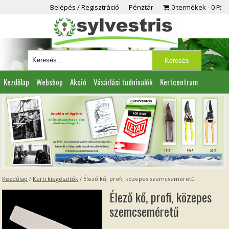
Belépés / Regisztráció
Pénztár
0 termékek
0 Ft
Kezdőlap
Webshop
Akció
Vásárlási tudnivalók
Kertcentrum
Viszonteladóknak
Partnereink
Kapcsolat
Kezdőlap
/
Kerti kiegészítők
/ Élező kő, profi, közepes szemcseméretű
Élező kő, profi, közepes
szemcseméretű