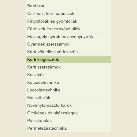
Borászat
Csizmák, kerti papucsok
Fátyolfóliák és gyomfóliák
Fűrészek és hernyózó ollók
Fűszegély nyírók és sövénynyírók
Gyermek szerszámok
Kártevők elleni védekezés
Kerti kiegészítők
Kerti szerszámok
Kesztyűk
Kötözéstechnika
Locsolástechnika
Metszőollók
Növénytámasztó karók
Oltókések és oltószalagok
Pázsitápolás
Permetezéstechnika