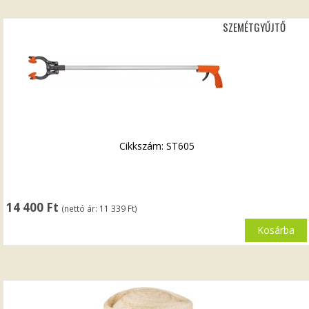
SZEMÉTGYŰJTŐ
Cikkszám: ST605
14 400
Ft
(nettó ár:
11 339
Ft
)
Kosárba