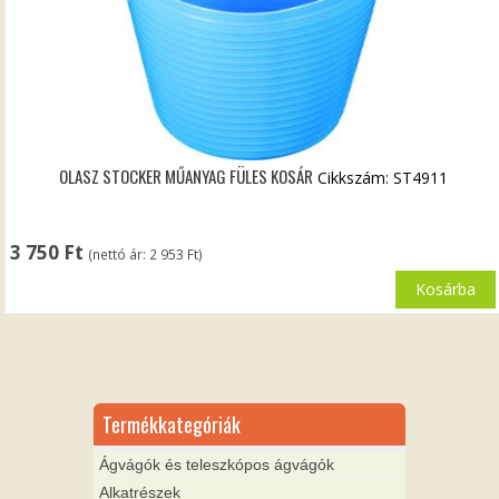
OLASZ STOCKER MŰANYAG FÜLES KOSÁR
Cikkszám: ST4911
3 750
Ft
(nettó ár:
2 953
Ft
)
Kosárba
Termékkategóriák
Ágvágók és teleszkópos ágvágók
Alkatrészek