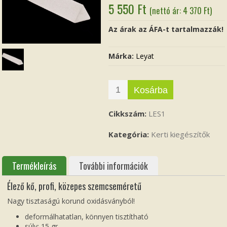
5 550
Ft
(nettó ár:
4 370
Ft
)
Az árak az ÁFA-t tartalmazzák!
Márka:
Leyat
Kosárba
Cikkszám:
LES1
Kategória:
Kerti kiegészítők
Termékleírás
További információk
Élező kő, profi, közepes szemcseméretű
Nagy tisztaságú korund oxidásványból!
deformálhatatlan, könnyen tisztítható
súly: 15 gr