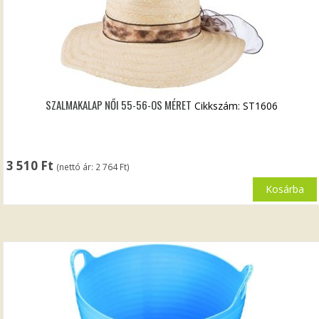
SZALMAKALAP NŐI 55-56-OS MÉRET
Cikkszám: ST1606
3 510
Ft
(nettó ár:
2 764
Ft
)
Kosárba