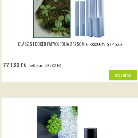
OLASZ STOCKER FÁTYOLFÓLIA 2*250M
Cikkszám: ST4525
77 130
Ft
(nettó ár:
60 732
Ft
)
Kosárba