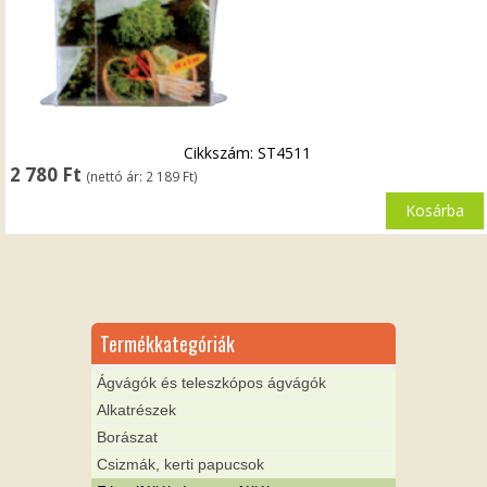
Cikkszám: ST4511
2 780
Ft
(nettó ár:
2 189
Ft
)
Kosárba
Termékkategóriák
Ágvágók és teleszkópos ágvágók
Alkatrészek
Borászat
Csizmák, kerti papucsok