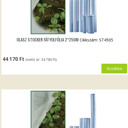
OLASZ STOCKER FÁTYOLFÓLIA 2*250M
Cikkszám: ST4505
44 170
Ft
(nettó ár:
34 780
Ft
)
Kosárba