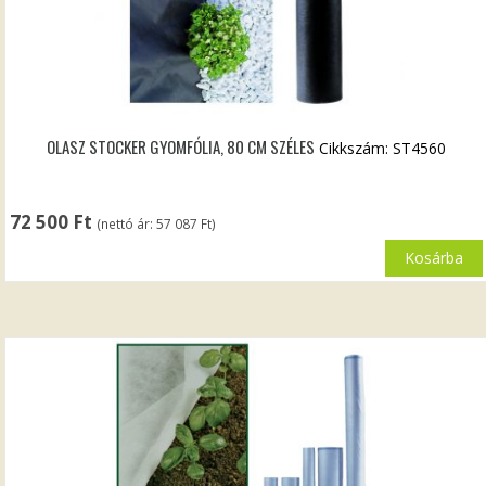
OLASZ STOCKER GYOMFÓLIA, 80 CM SZÉLES
Cikkszám: ST4560
72 500
Ft
(nettó ár:
57 087
Ft
)
Kosárba