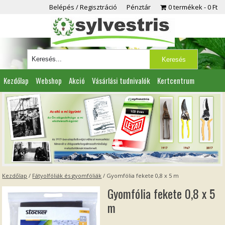
Belépés / Regisztráció
Pénztár
0 termékek
0 Ft
Kezdőlap
Webshop
Akció
Vásárlási tudnivalók
Kertcentrum
Viszonteladóknak
Partnereink
Kapcsolat
Kezdőlap
/
Fátyolfóliák és gyomfóliák
/ Gyomfólia fekete 0,8 x 5 m
Gyomfólia fekete 0,8 x 5
m