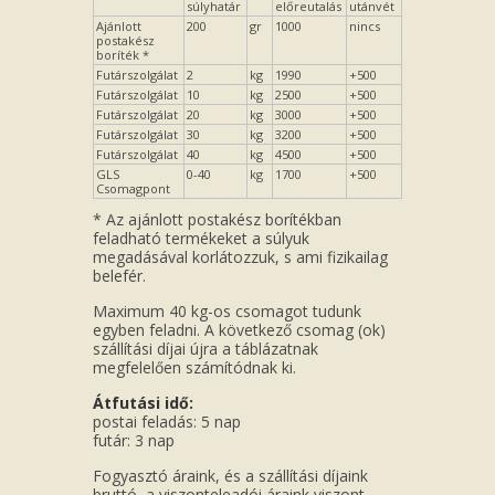
súlyhatár
előreutalás
utánvét
Ajánlott
200
gr
1000
nincs
postakész
boríték *
Futárszolgálat
2
kg
1990
+500
Futárszolgálat
10
kg
2500
+500
Futárszolgálat
20
kg
3000
+500
Futárszolgálat
30
kg
3200
+500
Futárszolgálat
40
kg
4500
+500
GLS
0-40
kg
1700
+500
Csomagpont
* Az ajánlott postakész borítékban
feladható termékeket a súlyuk
megadásával korlátozzuk, s ami fizikailag
belefér.
Maximum 40 kg-os csomagot tudunk
egyben feladni. A következő csomag (ok)
szállítási díjai újra a táblázatnak
megfelelően számítódnak ki.
Átfutási idő:
postai feladás: 5 nap
futár: 3 nap
Fogyasztó áraink, és a szállítási díjaink
bruttó, a viszonteleadói áraink viszont