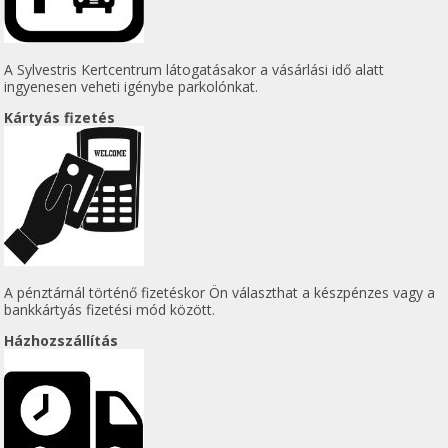
A Sylvestris Kertcentrum látogatásakor a vásárlási idő alatt
ingyenesen veheti igénybe parkolónkat.
Kártyás fizetés
A pénztárnál történő fizetéskor Ön választhat a készpénzes vagy a
bankkártyás fizetési mód között.
Házhozszállítás