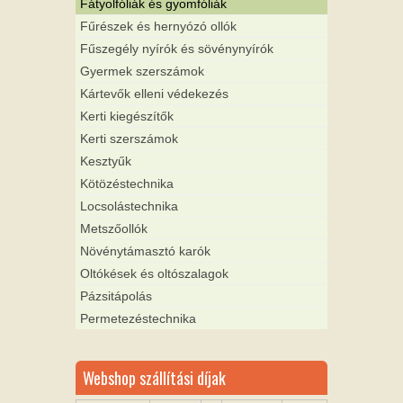
Fátyolfóliák és gyomfóliák
Fűrészek és hernyózó ollók
Fűszegély nyírók és sövénynyírók
Gyermek szerszámok
Kártevők elleni védekezés
Kerti kiegészítők
Kerti szerszámok
Kesztyűk
Kötözéstechnika
Locsolástechnika
Metszőollók
Növénytámasztó karók
Oltókések és oltószalagok
Pázsitápolás
Permetezéstechnika
Webshop szállítási díjak