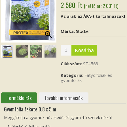
2 580
Ft
(nettó ár:
2 031
Ft
)
Az árak az ÁFA-t tartalmazzák!
Márka:
Stocker
Kosárba
Cikkszám:
ST4563
Kategória:
Fátyolfóliák és
gyomfóliák
Termékleírás
További információk
Gyomfólia fekete 0,8 x 5 m
Meggátolja a gyomok növekedését gyomirtó szerek nélkül.
– Széleskörű felhasználás