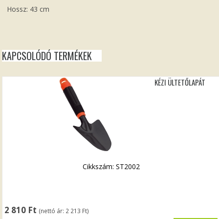
Hossz: 43 cm
KAPCSOLÓDÓ TERMÉKEK
KÉZI ÜLTETŐLAPÁT
Cikkszám: ST2002
2 810
Ft
(nettó ár:
2 213
Ft
)