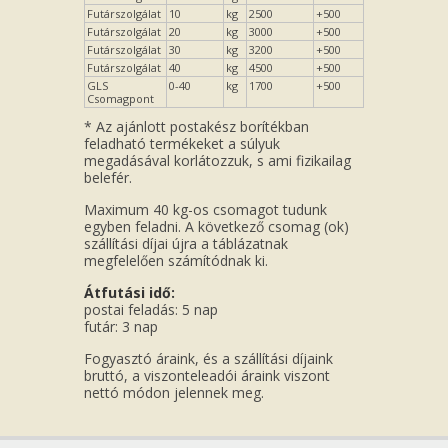
Futárszolgálat
10
kg
2500
+500
Futárszolgálat
20
kg
3000
+500
Futárszolgálat
30
kg
3200
+500
Futárszolgálat
40
kg
4500
+500
GLS
0-40
kg
1700
+500
Csomagpont
* Az ajánlott postakész borítékban
feladható termékeket a súlyuk
megadásával korlátozzuk, s ami fizikailag
belefér.
Maximum 40 kg-os csomagot tudunk
egyben feladni. A következő csomag (ok)
szállítási díjai újra a táblázatnak
megfelelően számítódnak ki.
Átfutási idő:
postai feladás: 5 nap
futár: 3 nap
Fogyasztó áraink, és a szállítási díjaink
bruttó, a viszonteleadói áraink viszont
nettó módon jelennek meg.