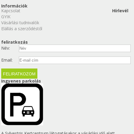
Információk
Kapcsolat
Hírlevél
GYIK
Vásárlási tudnivalók
Elállás a szerződéstől
feliratkozás
Név:
Email:
Ingyenes parkolás
A Sylvestris Kertcentrum látogatásakor a vásárlási idő alatt