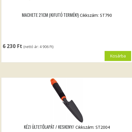
MACHETE 21CM (KIFUTÓ TERMÉK!)
Cikkszám: ST790
6 230
Ft
(nettó ár:
4 906
Ft
)
Kosárba
KÉZI ÜLTETŐLAPÁT / KESKENY/
Cikkszám: ST2004