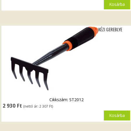
Kosárba
KÉZI GEREBLYE
Cikkszám: ST2012
2 930
Ft
(nettó ár:
2 307
Ft
)
Kosárba