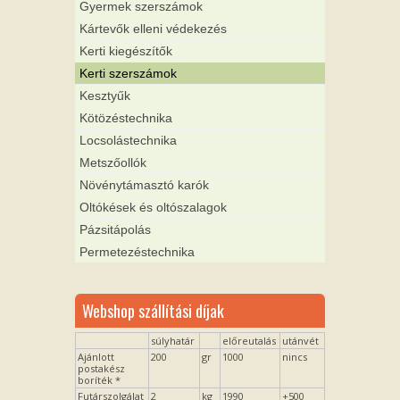
Gyermek szerszámok
Kártevők elleni védekezés
Kerti kiegészítők
Kerti szerszámok
Kesztyűk
Kötözéstechnika
Locsolástechnika
Metszőollók
Növénytámasztó karók
Oltókések és oltószalagok
Pázsitápolás
Permetezéstechnika
Webshop szállítási díjak
súlyhatár
előreutalás
utánvét
Ajánlott
200
gr
1000
nincs
postakész
boríték *
Futárszolgálat
2
kg
1990
+500