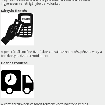
ingyenesen veheti igénybe parkolónkat.
Kártyás fizetés
A pénztárnál történő fizetéskor Ön választhat a készpénzes vagy a
bankkártyás fizetési mód között.
Házhozszállítás
A kertészetünkben vásárolt termékekhez Balatonfüred és