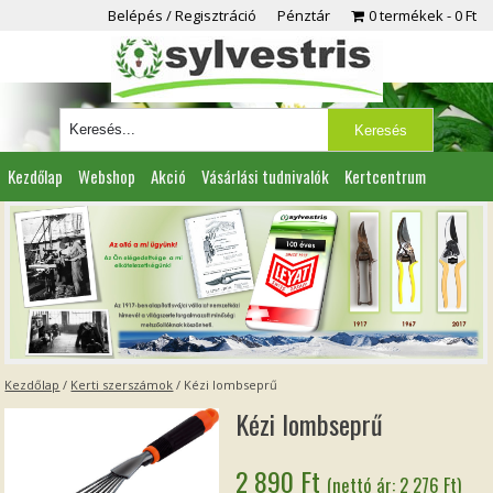
Belépés / Regisztráció
Pénztár
0 termékek
0 Ft
Kezdőlap
Webshop
Akció
Vásárlási tudnivalók
Kertcentrum
Viszonteladóknak
Partnereink
Kapcsolat
Kezdőlap
/
Kerti szerszámok
/ Kézi lombseprű
Kézi lombseprű
2 890
Ft
(nettó ár:
2 276
Ft
)