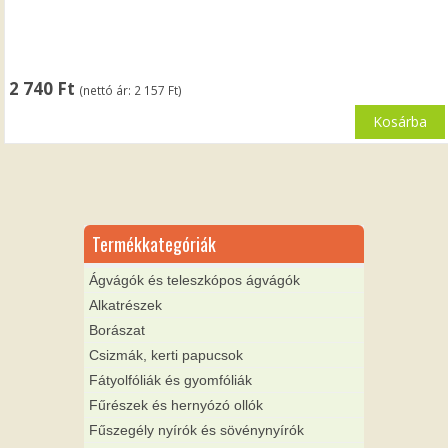
2 740
Ft
(nettó ár:
2 157
Ft
)
Kosárba
Termékkategóriák
Ágvágók és teleszkópos ágvágók
Alkatrészek
Borászat
Csizmák, kerti papucsok
Fátyolfóliák és gyomfóliák
Fűrészek és hernyózó ollók
Fűszegély nyírók és sövénynyírók