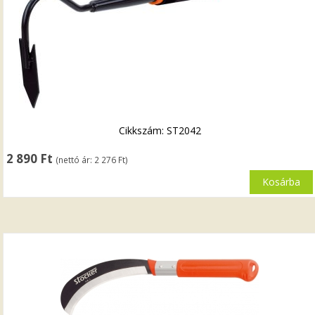
Cikkszám: ST2042
2 890
Ft
(nettó ár:
2 276
Ft
)
Kosárba