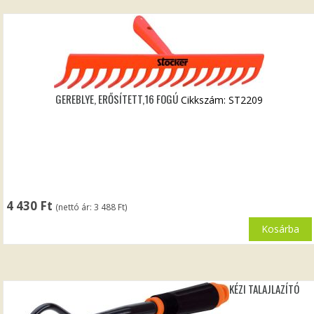
GEREBLYE, ERŐSÍTETT,16 FOGÚ
Cikkszám: ST2209
4 430
Ft
(nettó ár:
3 488
Ft
)
Kosárba
KÉZI TALAJLAZÍTÓ