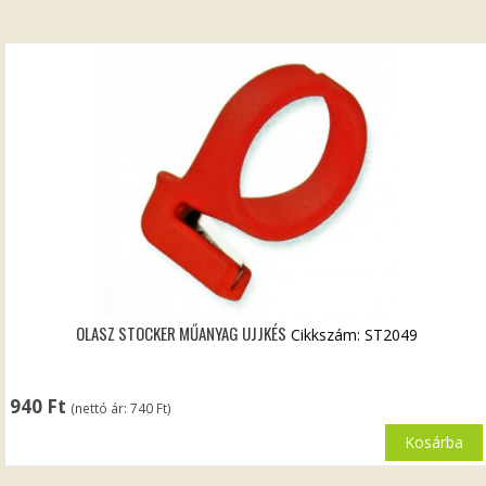
OLASZ STOCKER MŰANYAG UJJKÉS
Cikkszám: ST2049
940
Ft
(nettó ár:
740
Ft
)
Kosárba