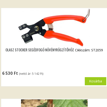
OLASZ STOCKER SEGÉDFOGÓ NÖVÉNYRÖGZÍTŐHÖZ
Cikkszám: ST2059
6 530
Ft
(nettó ár:
5 142
Ft
)
Kosárba