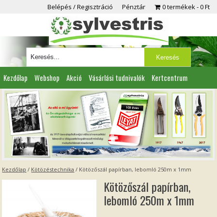
Belépés / Regisztráció
Pénztár
0 termékek
0 Ft
Kezdőlap
Webshop
Akció
Vásárlási tudnivalók
Kertcentrum
Viszonteladóknak
Partnereink
Kapcsolat
Kezdőlap
/
Kötözéstechnika
/ Kötözőszál papírban, lebomló 250m x 1mm
Kötözőszál papírban,
lebomló 250m x 1mm