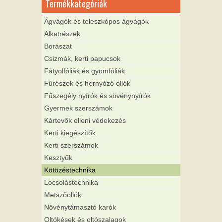
Termékkategóriák
Ágvágók és teleszkópos ágvágók
Alkatrészek
Borászat
Csizmák, kerti papucsok
Fátyolfóliák és gyomfóliák
Fűrészek és hernyózó ollók
Fűszegély nyírók és sövénynyírók
Gyermek szerszámok
Kártevők elleni védekezés
Kerti kiegészítők
Kerti szerszámok
Kesztyűk
Kötözéstechnika
Locsolástechnika
Metszőollók
Növénytámasztó karók
Oltókések és oltószalagok