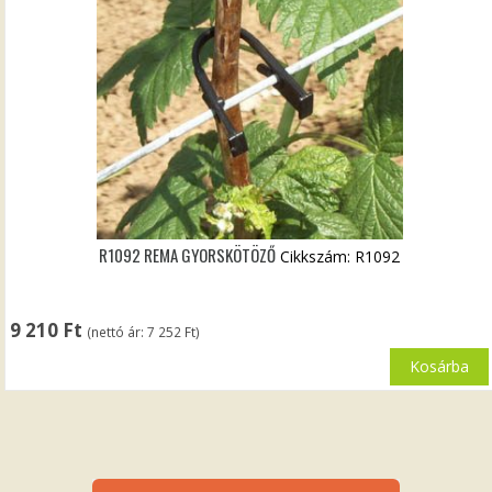
R1092 REMA GYORSKÖTÖZŐ
Cikkszám: R1092
9 210
Ft
(nettó ár:
7 252
Ft
)
Kosárba