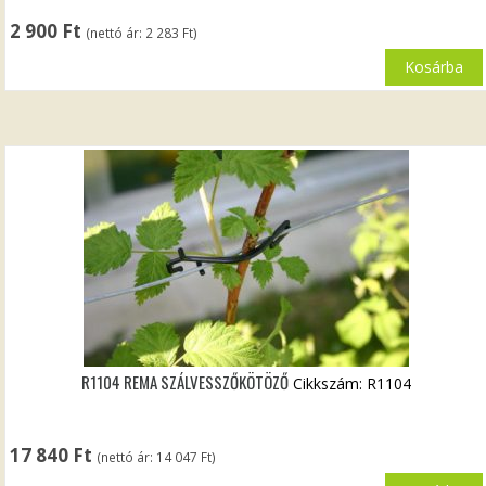
2 900
Ft
(nettó ár:
2 283
Ft
)
Kosárba
R1104 REMA SZÁLVESSZŐKÖTÖZŐ
Cikkszám: R1104
17 840
Ft
(nettó ár:
14 047
Ft
)