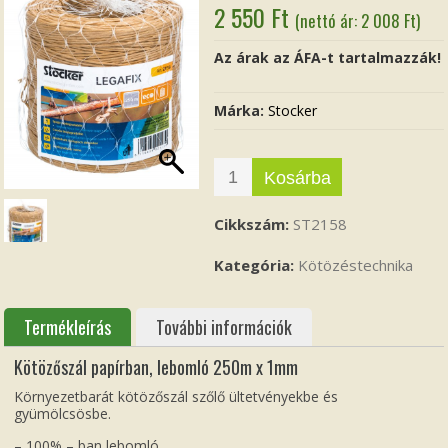
2 550
Ft
(nettó ár:
2 008
Ft
)
Az árak az ÁFA-t tartalmazzák!
Márka:
Stocker
Kosárba
Cikkszám:
ST2158
Kategória:
Kötözéstechnika
Termékleírás
További információk
Kötözőszál papírban, lebomló 250m x 1mm
Környezetbarát kötözőszál szőlő ültetvényekbe és
gyümölcsösbe.
– 100% – ban lebomló