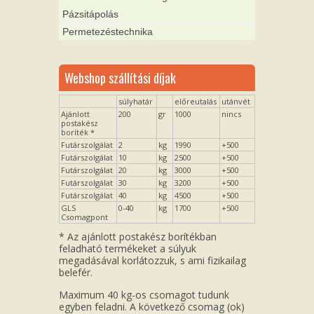
Pázsitápolás
Permetezéstechnika
Webshop szállítási díjak
súlyhatár
előreutalás
utánvét
Ajánlott
200
gr
1000
nincs
postakész
boríték *
Futárszolgálat
2
kg
1990
+500
Futárszolgálat
10
kg
2500
+500
Futárszolgálat
20
kg
3000
+500
Futárszolgálat
30
kg
3200
+500
Futárszolgálat
40
kg
4500
+500
GLS
0-40
kg
1700
+500
Csomagpont
* Az ajánlott postakész borítékban
feladható termékeket a súlyuk
megadásával korlátozzuk, s ami fizikailag
belefér.
Maximum 40 kg-os csomagot tudunk
egyben feladni. A következő csomag (ok)