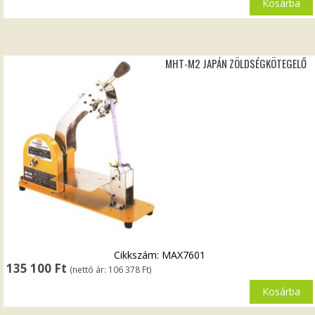
Kosárba
MHT-M2 JAPÁN ZÖLDSÉGKÖTEGELŐ
Cikkszám: MAX7601
135 100
Ft
(nettó ár:
106 378
Ft
)
Kosárba