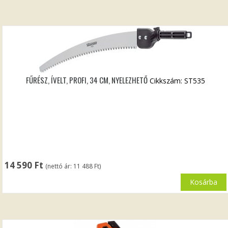
FŰRÉSZ, ÍVELT, PROFI, 34 CM, NYELEZHETŐ
Cikkszám: ST535
14 590
Ft
(nettó ár:
11 488
Ft
)
Kosárba