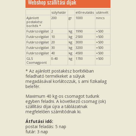
Webshop szállítási díjak
súlyhatár
előreutalás
utánvét
Ajánlott
200
gr
1000
nincs
postakész
boríték *
Futárszolgálat
2
kg
1990
+500
Futárszolgálat
10
kg
2500
+500
Futárszolgálat
20
kg
3000
+500
Futárszolgálat
30
kg
3200
+500
Futárszolgálat
40
kg
4500
+500
GLS
0-40
kg
1700
+500
Csomagpont
* Az ajánlott postakész borítékban
feladható termékeket a súlyuk
megadásával korlátozzuk, s ami fizikailag
belefér.
Maximum 40 kg-os csomagot tudunk
egyben feladni. A következő csomag (ok)
szállítási díjai újra a táblázatnak
megfelelően számítódnak ki.
Átfutási idő:
postai feladás: 5 nap
futár: 3 nap