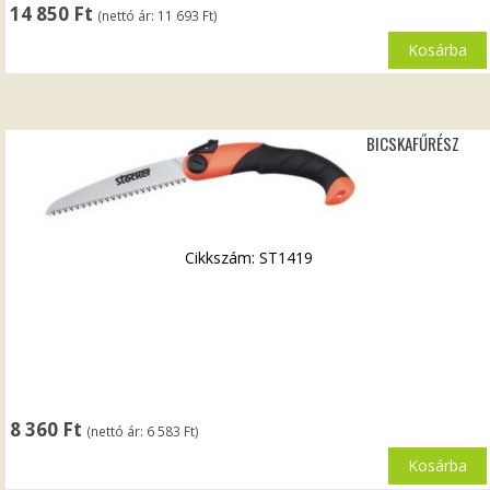
14 850
Ft
(nettó ár:
11 693
Ft
)
Kosárba
BICSKAFŰRÉSZ
Cikkszám: ST1419
8 360
Ft
(nettó ár:
6 583
Ft
)
Kosárba