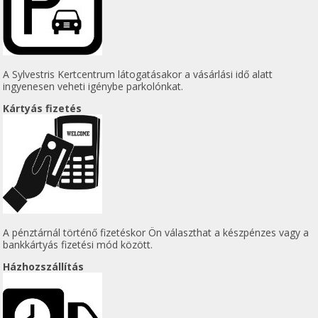
A Sylvestris Kertcentrum látogatásakor a vásárlási idő alatt
ingyenesen veheti igénybe parkolónkat.
Kártyás fizetés
A pénztárnál történő fizetéskor Ön választhat a készpénzes vagy a
bankkártyás fizetési mód között.
Házhozszállítás