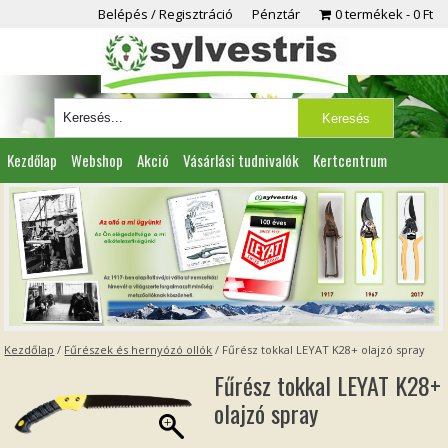
Belépés / Regisztráció
Pénztár
0 termékek
0 Ft
Kezdőlap
Webshop
Akció
Vásárlási tudnivalók
Kertcentrum
Viszonteladóknak
Partnereink
Kapcsolat
Kezdőlap
/
Fűrészek és hernyózó ollók
/ Fűrész tokkal LEYAT K28+ olajzó spray
Fűrész tokkal LEYAT K28+
olajzó spray