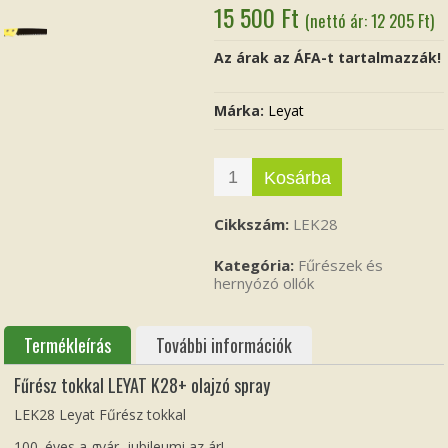
15 500
Ft
(nettó ár:
12 205
Ft
)
Az árak az ÁFA-t tartalmazzák!
Márka:
Leyat
Kosárba
Cikkszám:
LEK28
Kategória:
Fűrészek és
hernyózó ollók
Termékleírás
További információk
Fűrész tokkal LEYAT K28+ olajzó spray
LEK28 Leyat Fűrész tokkal
100. éves a gyár, jubileumi az ár!