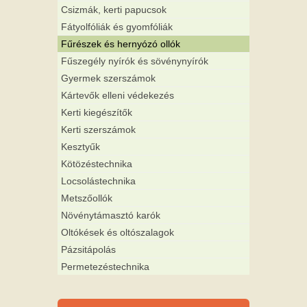
Csizmák, kerti papucsok
Fátyolfóliák és gyomfóliák
Fűrészek és hernyózó ollók
Fűszegély nyírók és sövénynyírók
Gyermek szerszámok
Kártevők elleni védekezés
Kerti kiegészítők
Kerti szerszámok
Kesztyűk
Kötözéstechnika
Locsolástechnika
Metszőollók
Növénytámasztó karók
Oltókések és oltószalagok
Pázsitápolás
Permetezéstechnika