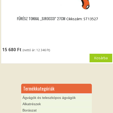
FŰRÉSZ TOKKAL „SIROCCO” 27CM
Cikkszám: ST13527
15 680
Ft
(nettó ár:
12 346
Ft
)
Kosárba
Termékkategóriák
Ágvágók és teleszkópos ágvágók
Alkatrészek
Borászat