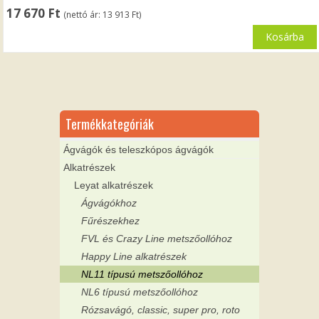
17 670
Ft
(nettó ár:
13 913
Ft
)
Kosárba
Termékkategóriák
Ágvágók és teleszkópos ágvágók
Alkatrészek
Leyat alkatrészek
Ágvágókhoz
Fűrészekhez
FVL és Crazy Line metszőollóhoz
Happy Line alkatrészek
NL11 típusú metszőollóhoz
NL6 típusú metszőollóhoz
Rózsavágó, classic, super pro, roto