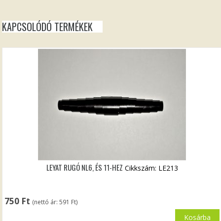
KAPCSOLÓDÓ TERMÉKEK
LEYAT RUGÓ NL6, ÉS 11-HEZ
Cikkszám: LE213
750
Ft
(nettó ár:
591
Ft
)
Kosárba