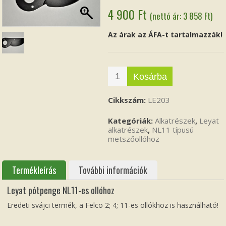
4 900
Ft
(nettó ár:
3 858
Ft
)
Az árak az ÁFA-t tartalmazzák!
Kosárba
Cikkszám:
LE203
Kategóriák:
Alkatrészek
,
Leyat
alkatrészek
,
NL11 típusú
metszőollóhoz
Termékleírás
További információk
Leyat pótpenge NL11-es ollóhoz
Eredeti svájci termék, a Felco 2; 4; 11-es ollókhoz is használható!