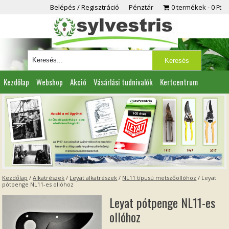
Belépés / Regisztráció
Pénztár
0 termékek
0 Ft
Kezdőlap
Webshop
Akció
Vásárlási tudnivalók
Kertcentrum
Viszonteladóknak
Partnereink
Kapcsolat
Kezdőlap
/
Alkatrészek
/
Leyat alkatrészek
/
NL11 típusú metszőollóhoz
/ Leyat
pótpenge NL11-es ollóhoz
Leyat pótpenge NL11-es
ollóhoz