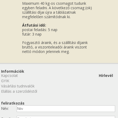
Maximum 40 kg-os csomagot tudunk
egyben feladni. A következő csomag (ok)
szállítási díjai újra a táblázatnak
megfelelően számítódnak ki.
Átfutási idő:
postai feladás: 5 nap
futár: 3 nap
Fogyasztó áraink, és a szállítási díjaink
bruttó, a viszonteleadói áraink viszont
nettó módon jelennek meg.
Információk
Kapcsolat
Hírlevél
GYIK
Vásárlási tudnivalók
Elállás a szerződéstől
feliratkozás
Név: