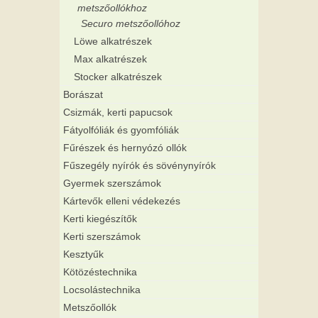
metszőollókhoz
Securo metszőollóhoz
Löwe alkatrészek
Max alkatrészek
Stocker alkatrészek
Borászat
Csizmák, kerti papucsok
Fátyolfóliák és gyomfóliák
Fűrészek és hernyózó ollók
Fűszegély nyírók és sövénynyírók
Gyermek szerszámok
Kártevők elleni védekezés
Kerti kiegészítők
Kerti szerszámok
Kesztyűk
Kötözéstechnika
Locsolástechnika
Metszőollók