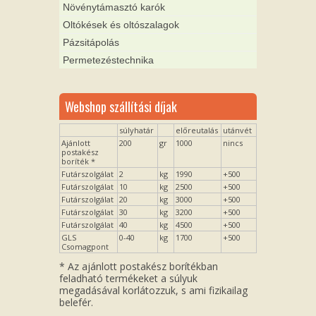
Növénytámasztó karók
Oltókések és oltószalagok
Pázsitápolás
Permetezéstechnika
Webshop szállítási díjak
súlyhatár
előreutalás
utánvét
Ajánlott
200
gr
1000
nincs
postakész
boríték *
Futárszolgálat
2
kg
1990
+500
Futárszolgálat
10
kg
2500
+500
Futárszolgálat
20
kg
3000
+500
Futárszolgálat
30
kg
3200
+500
Futárszolgálat
40
kg
4500
+500
GLS
0-40
kg
1700
+500
Csomagpont
* Az ajánlott postakész borítékban
feladható termékeket a súlyuk
megadásával korlátozzuk, s ami fizikailag
belefér.