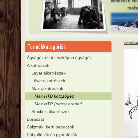
Kezdőla
Termékkategóriák
Ágvágók és teleszkópos ágvágók
Alkatrészek
Leyat alkatrészek
Löwe alkatrészek
Max alkatrészek
Max HTB kötözőgép
Max HTR (piros) eredeti
Stocker alkatrészek
Borászat
Csizmák, kerti papucsok
Fátyolfóliák és gyomfóliák