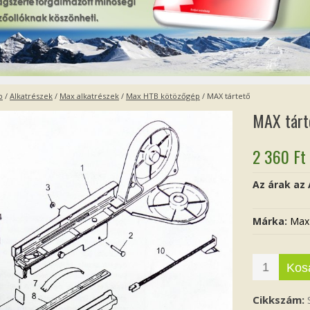
p
/
Alkatrészek
/
Max alkatrészek
/
Max HTB kötözőgép
/ MAX tártető
MAX tárt
2 360
Ft
Az árak az
Márka:
Max
Kos
Cikkszám: