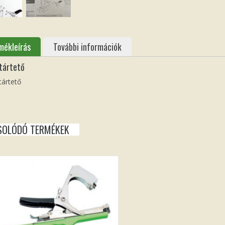
mékleírás
További információk
tártető
ártető
SOLÓDÓ TERMÉKEK