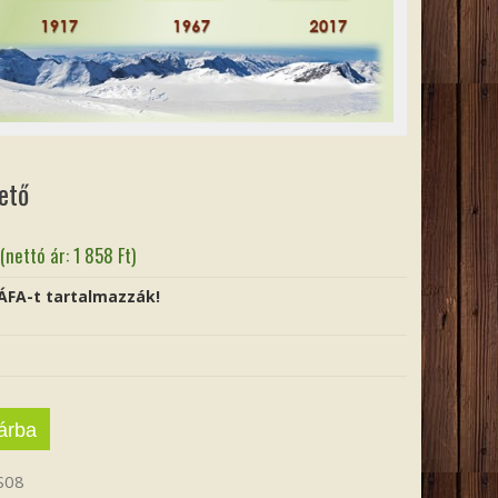
ető
(nettó ár:
1 858
Ft
)
 ÁFA-t tartalmazzák!
árba
S08