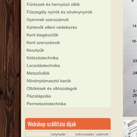
Fűrészek és hernyózó ollók
Fűszegély nyírók és sövénynyírók
Gyermek szerszámok
Kártevők elleni védekezés
Kerti kiegészítők
Kerti szerszámok
Kesztyűk
Kötözéstechnika
Locsolástechnika
Metszőollók
Növénytámasztó karók
Oltókések és oltószalagok
Pázsitápolás
Permetezéstechnika
Webshop szállítási díjak
súlyhatár
előreutalás
utánvét