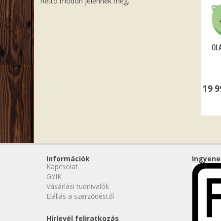
nettó módon jelennek meg.
OL
19 
Információk
Ingyene
Kapcsolat
GYIK
Vásárlási tudnivalók
Elállás a szerződéstől
Hírlevél feliratkozás