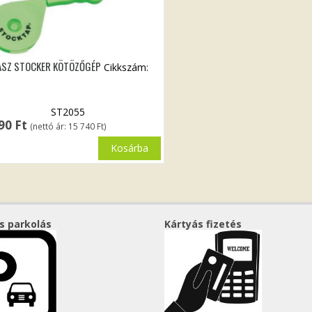
ASZ STOCKER KÖTÖZŐGÉP
Cikkszám:
ST2055
990
Ft
(nettó ár:
15 740
Ft
)
Kosárba
s parkolás
Kártyás fizetés