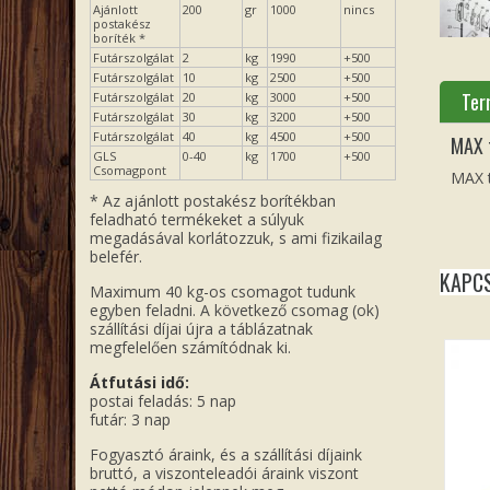
Ajánlott
200
gr
1000
nincs
postakész
boríték *
Futárszolgálat
2
kg
1990
+500
Futárszolgálat
10
kg
2500
+500
Ter
Futárszolgálat
20
kg
3000
+500
Futárszolgálat
30
kg
3200
+500
Futárszolgálat
40
kg
4500
+500
MAX 
GLS
0-40
kg
1700
+500
Csomagpont
MAX t
* Az ajánlott postakész borítékban
feladható termékeket a súlyuk
megadásával korlátozzuk, s ami fizikailag
belefér.
KAPC
Maximum 40 kg-os csomagot tudunk
egyben feladni. A következő csomag (ok)
szállítási díjai újra a táblázatnak
megfelelően számítódnak ki.
Átfutási idő:
postai feladás: 5 nap
futár: 3 nap
Fogyasztó áraink, és a szállítási díjaink
bruttó, a viszonteleadói áraink viszont