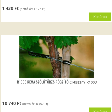
1 430
Ft
(nettó ár:
1 126
Ft
)
Kosárba
R1003 REMA SZŐLŐTÖRZS RÖGZÍTŐ
Cikkszám: R1003
10 740
Ft
(nettó ár:
8 457
Ft
)
Kosárba