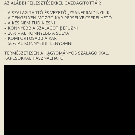
AZ ALÁBBI FEJLESZTÉSEKKEL GAZDAGÍTOTTÁK:
– A SZALAG TARTÓ ÉS VEZETŐ „ZSANÉRRAL” NYILIK.
– A TENGELYEN MOZGÓ KAR PERSELYE CSERÉLHETŐ
– A KÉS NEM TUD KIESNI
– KÖNNYEBB A SZALAGOT BEFŰZNI.
– 20% – AL KÖNNYEBB A SÚLYA
– KOMFORTOSABB A KAR
– 50%-AL KÖNNYEBB LENYOMNI
TERMÉSZETESEN A HAGYOMÁNYOS SZALAGOKKAL,
KAPCSOKKAL HASZNÁLHATÓ.