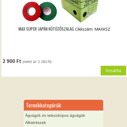
MAX SUPER JAPÁN KÖTÖZŐSZALAG
Cikkszám: MAXKSZ
2 900
Ft
(nettó ár:
2 283
Ft
)
Kosárba
Termékkategóriák
Ágvágók és teleszkópos ágvágók
Alkatrészek