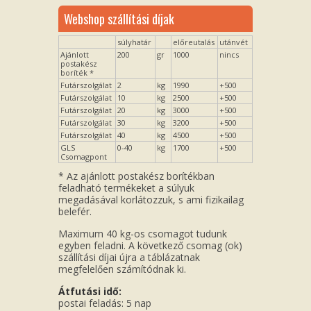
Webshop szállítási díjak
súlyhatár
előreutalás
utánvét
Ajánlott
200
gr
1000
nincs
postakész
boríték *
Futárszolgálat
2
kg
1990
+500
Futárszolgálat
10
kg
2500
+500
Futárszolgálat
20
kg
3000
+500
Futárszolgálat
30
kg
3200
+500
Futárszolgálat
40
kg
4500
+500
GLS
0-40
kg
1700
+500
Csomagpont
* Az ajánlott postakész borítékban
feladható termékeket a súlyuk
megadásával korlátozzuk, s ami fizikailag
belefér.
Maximum 40 kg-os csomagot tudunk
egyben feladni. A következő csomag (ok)
szállítási díjai újra a táblázatnak
megfelelően számítódnak ki.
Átfutási idő:
postai feladás: 5 nap