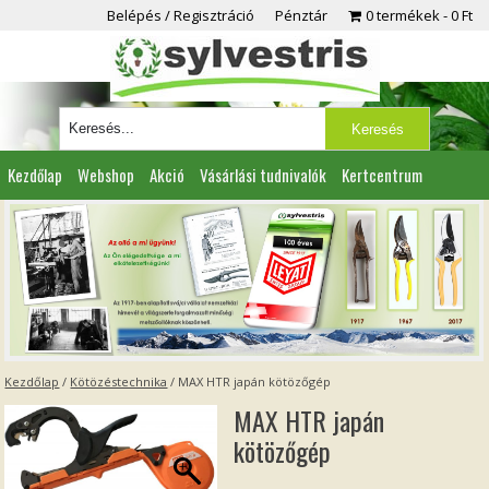
Belépés / Regisztráció
Pénztár
0 termékek
0 Ft
Kezdőlap
Webshop
Akció
Vásárlási tudnivalók
Kertcentrum
Viszonteladóknak
Partnereink
Kapcsolat
Kezdőlap
/
Kötözéstechnika
/ MAX HTR japán kötözőgép
MAX HTR japán
kötözőgép