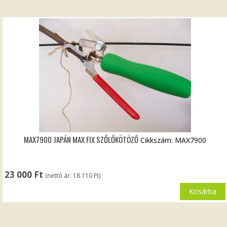
MAX7900 JAPÁN MAX FIX SZŐLŐKÖTÖZŐ
Cikkszám: MAX7900
23 000
Ft
(nettó ár:
18 110
Ft
)
Kosárba