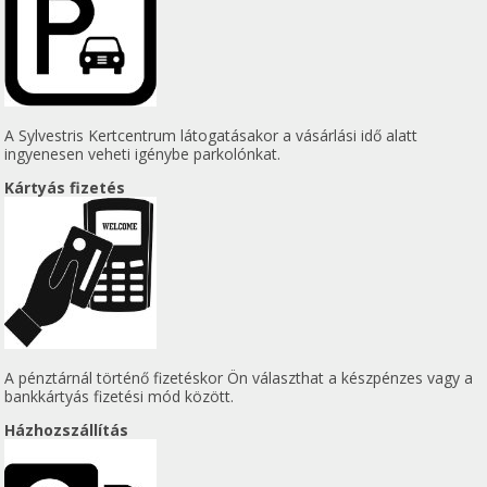
A Sylvestris Kertcentrum látogatásakor a vásárlási idő alatt
ingyenesen veheti igénybe parkolónkat.
Kártyás fizetés
A pénztárnál történő fizetéskor Ön választhat a készpénzes vagy a
bankkártyás fizetési mód között.
Házhozszállítás