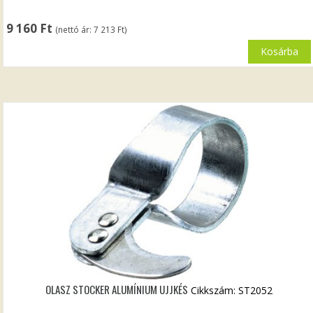
9 160
Ft
(nettó ár:
7 213
Ft
)
Kosárba
OLASZ STOCKER ALUMÍNIUM UJJKÉS
Cikkszám: ST2052