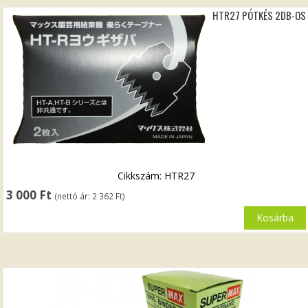
HTR27 PÓTKÉS 2DB-OS
Cikkszám: HTR27
3 000
Ft
(nettó ár:
2 362
Ft
)
Kosárba