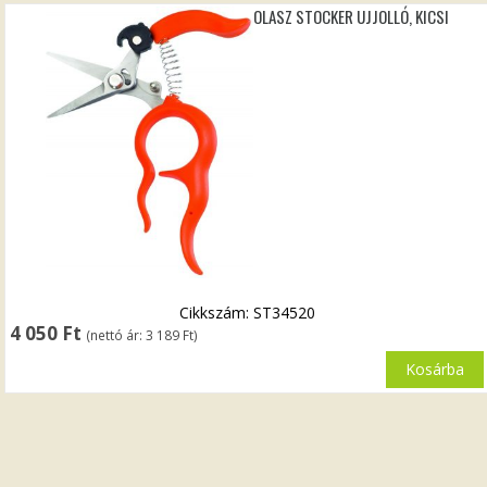
OLASZ STOCKER UJJOLLÓ, KICSI
Cikkszám: ST34520
4 050
Ft
(nettó ár:
3 189
Ft
)
Kosárba