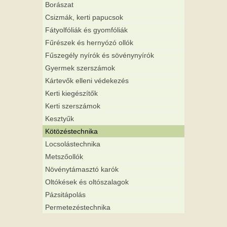
Borászat
Csizmák, kerti papucsok
Fátyolfóliák és gyomfóliák
Fűrészek és hernyózó ollók
Fűszegély nyírók és sövénynyírók
Gyermek szerszámok
Kártevők elleni védekezés
Kerti kiegészítők
Kerti szerszámok
Kesztyűk
Kötözéstechnika
Locsolástechnika
Metszőollók
Növénytámasztó karók
Oltókések és oltószalagok
Pázsitápolás
Permetezéstechnika