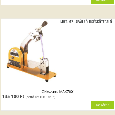
MHT-M2 JAPÁN ZÖLDSÉGKÖTEGELŐ
Cikkszám: MAX7601
135 100
Ft
(nettó ár:
106 378
Ft
)
Kosárba