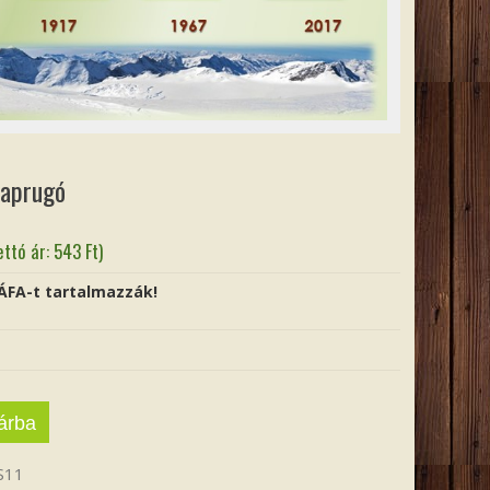
laprugó
ettó ár:
543
Ft
)
 ÁFA-t tartalmazzák!
árba
S11