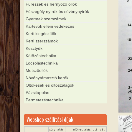
Fűrészek és hernyózó ollók
Fűszegély nyírók és sövénynyírók
Gyermek szerszámok
Kártevők elleni védekezés
Kerti kiegészítők
Kerti szerszámok
Kesztyűk
Kötözéstechnika
Locsolástechnika
Metszőollók
Növénytámasztó karók
Oltókések és oltószalagok
Pázsitápolás
Permetezéstechnika
Webshop szállítási díjak
súlyhatár
előreutalás
utánvét