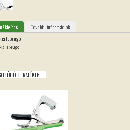
mékleírás
További információk
is laprugó
is laprugó
SOLÓDÓ TERMÉKEK