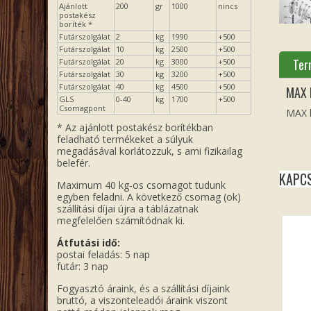
Ajánlott
200
gr
1000
nincs
postakész
boríték *
Futárszolgálat
2
kg
1990
+500
Futárszolgálat
10
kg
2500
+500
Ter
Futárszolgálat
20
kg
3000
+500
Futárszolgálat
30
kg
3200
+500
Futárszolgálat
40
kg
4500
+500
MAX k
GLS
0-40
kg
1700
+500
Csomagpont
MAX k
* Az ajánlott postakész borítékban
feladható termékeket a súlyuk
megadásával korlátozzuk, s ami fizikailag
belefér.
KAPC
Maximum 40 kg-os csomagot tudunk
egyben feladni. A következő csomag (ok)
szállítási díjai újra a táblázatnak
megfelelően számítódnak ki.
Átfutási idő:
postai feladás: 5 nap
futár: 3 nap
Fogyasztó áraink, és a szállítási díjaink
bruttó, a viszonteleadói áraink viszont