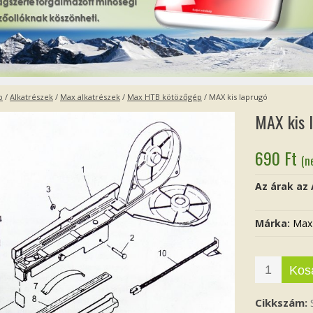
p
/
Alkatrészek
/
Max alkatrészek
/
Max HTB kötözőgép
/ MAX kis laprugó
MAX kis 
690
Ft
(n
Az árak az
Márka:
Max
Kos
Cikkszám: