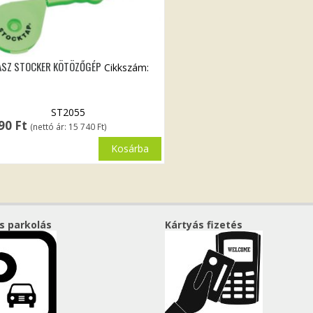
ASZ STOCKER KÖTÖZŐGÉP
Cikkszám:
ST2055
990
Ft
(nettó ár:
15 740
Ft
)
Kosárba
s parkolás
Kártyás fizetés