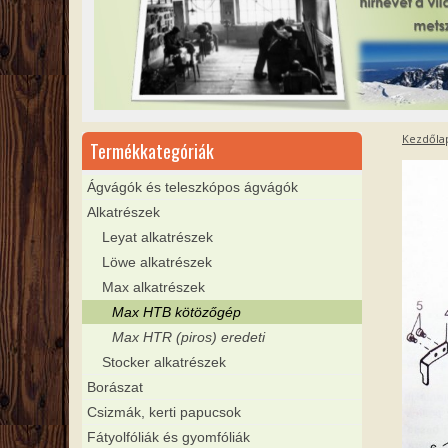
Kezdőla
Termékkategóriák
Ágvágók és teleszkópos ágvágók
Alkatrészek
Leyat alkatrészek
Löwe alkatrészek
Max alkatrészek
Max HTB kötözőgép
Max HTR (piros) eredeti
Stocker alkatrészek
Borászat
Csizmák, kerti papucsok
Fátyolfóliák és gyomfóliák