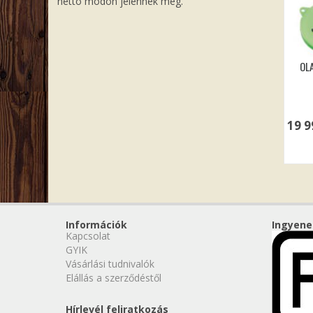
nettó módon jelennek meg.
OL
19 
Információk
Ingyene
Kapcsolat
GYIK
Vásárlási tudnivalók
Elállás a szerződéstől
Hírlevél feliratkozás