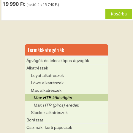
19 990
Ft
(nettó ár:
15 740
Ft
)
Kosárba
Termékkategóriák
Ágvágók és teleszkópos ágvágók
Alkatrészek
Leyat alkatrészek
Löwe alkatrészek
Max alkatrészek
Max HTB kötözőgép
Max HTR (piros) eredeti
Stocker alkatrészek
Borászat
Csizmák, kerti papucsok