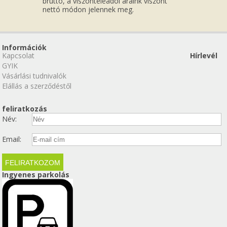
bruttó, a viszonteleadói áraink viszont
nettó módon jelennek meg.
Információk
Kapcsolat
Hírlevél
GYIK
Vásárlási tudnivalók
Elállás a szerződéstől
feliratkozás
Név:
Email:
Ingyenes parkolás