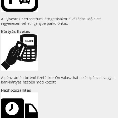
A Sylvestris Kertcentrum látogatásakor a vásárlási idő alatt
ingyenesen veheti igénybe parkolónkat.
Kártyás fizetés
A pénztárnál történő fizetéskor Ön választhat a készpénzes vagy a
bankkártyás fizetési mód között.
Házhozszállítás