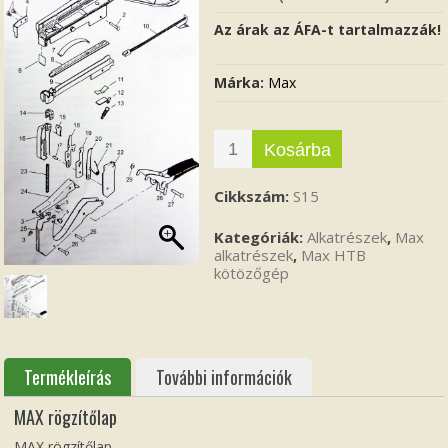
Az árak az ÁFA-t tartalmazzák!
Márka:
Max
Kosárba
Cikkszám:
S15
Kategóriák:
Alkatrészek
,
Max
alkatrészek
,
Max HTB
kötözőgép
Termékleírás
További információk
MAX rögzítőlap
MAX rögzítőlap