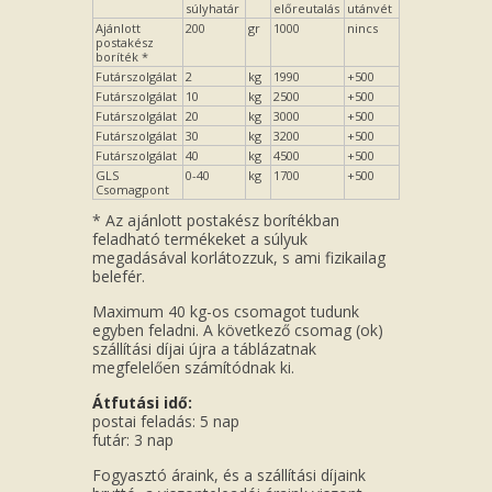
súlyhatár
előreutalás
utánvét
Ajánlott
200
gr
1000
nincs
postakész
boríték *
Futárszolgálat
2
kg
1990
+500
Futárszolgálat
10
kg
2500
+500
Futárszolgálat
20
kg
3000
+500
Futárszolgálat
30
kg
3200
+500
Futárszolgálat
40
kg
4500
+500
GLS
0-40
kg
1700
+500
Csomagpont
* Az ajánlott postakész borítékban
feladható termékeket a súlyuk
megadásával korlátozzuk, s ami fizikailag
belefér.
Maximum 40 kg-os csomagot tudunk
egyben feladni. A következő csomag (ok)
szállítási díjai újra a táblázatnak
megfelelően számítódnak ki.
Átfutási idő:
postai feladás: 5 nap
futár: 3 nap
Fogyasztó áraink, és a szállítási díjaink