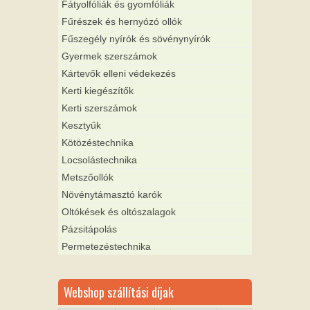
Fátyolfóliák és gyomfóliák
Fűrészek és hernyózó ollók
Fűszegély nyírók és sövénynyírók
Gyermek szerszámok
Kártevők elleni védekezés
Kerti kiegészítők
Kerti szerszámok
Kesztyűk
Kötözéstechnika
Locsolástechnika
Metszőollók
Növénytámasztó karók
Oltókések és oltószalagok
Pázsitápolás
Permetezéstechnika
Webshop szállítási díjak