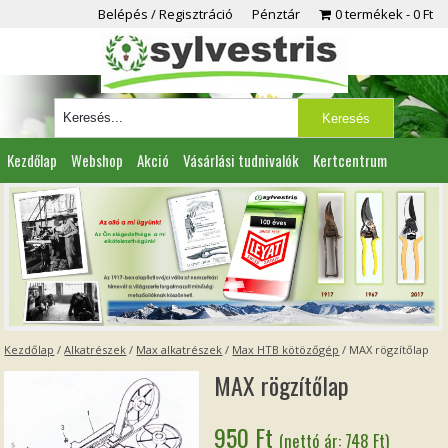
Belépés / Regisztráció
Pénztár
0 termékek
0 Ft
Kezdőlap
Webshop
Akció
Vásárlási tudnivalók
Kertcentrum
Viszonteladóknak
Partnereink
Kapcsolat
Kezdőlap
/
Alkatrészek
/
Max alkatrészek
/
Max HTB kötözőgép
/ MAX rögzítőlap
MAX rögzítőlap
950
Ft
(nettó ár:
748
Ft
)