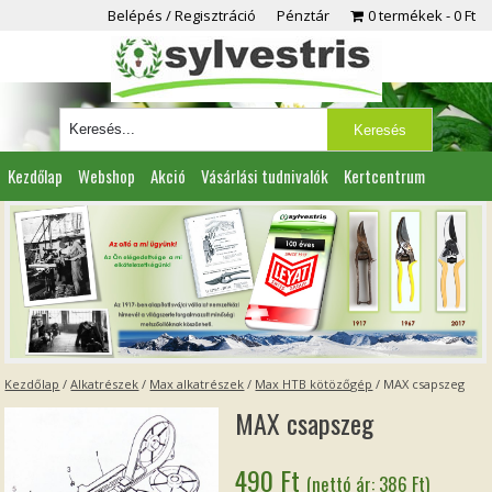
Belépés / Regisztráció
Pénztár
0 termékek
0 Ft
Kezdőlap
Webshop
Akció
Vásárlási tudnivalók
Kertcentrum
Viszonteladóknak
Partnereink
Kapcsolat
Kezdőlap
/
Alkatrészek
/
Max alkatrészek
/
Max HTB kötözőgép
/ MAX csapszeg
MAX csapszeg
490
Ft
(nettó ár:
386
Ft
)