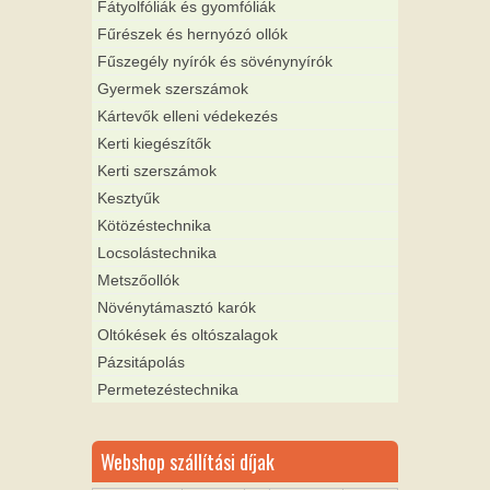
Fátyolfóliák és gyomfóliák
Fűrészek és hernyózó ollók
Fűszegély nyírók és sövénynyírók
Gyermek szerszámok
Kártevők elleni védekezés
Kerti kiegészítők
Kerti szerszámok
Kesztyűk
Kötözéstechnika
Locsolástechnika
Metszőollók
Növénytámasztó karók
Oltókések és oltószalagok
Pázsitápolás
Permetezéstechnika
Webshop szállítási díjak