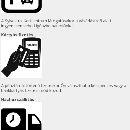
A Sylvestris Kertcentrum látogatásakor a vásárlási idő alatt
ingyenesen veheti igénybe parkolónkat.
Kártyás fizetés
A pénztárnál történő fizetéskor Ön választhat a készpénzes vagy a
bankkártyás fizetési mód között.
Házhozszállítás