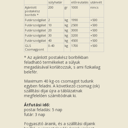
súlyhatár
előreutalás
utánvét
Ajánlott
200
gr
1000
nincs
postakész
boríték *
Futárszolgálat
2
kg
1990
+500
Futárszolgálat
10
kg
2500
+500
Futárszolgálat
20
kg
3000
+500
Futárszolgálat
30
kg
3200
+500
Futárszolgálat
40
kg
4500
+500
GLS
0-40
kg
1700
+500
Csomagpont
* Az ajánlott postakész borítékban
feladható termékeket a súlyuk
megadásával korlátozzuk, s ami fizikailag
belefér.
Maximum 40 kg-os csomagot tudunk
egyben feladni. A következő csomag (ok)
szállítási díjai újra a táblázatnak
megfelelően számítódnak ki.
Átfutási idő:
postai feladás: 5 nap
futár: 3 nap
Fogyasztó áraink, és a szállítási díjaink