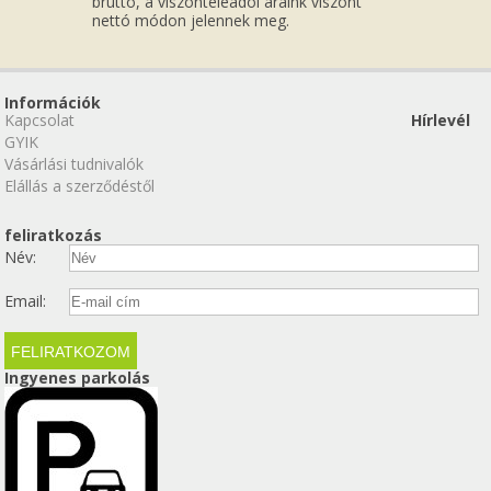
bruttó, a viszonteleadói áraink viszont
nettó módon jelennek meg.
Információk
Kapcsolat
Hírlevél
GYIK
Vásárlási tudnivalók
Elállás a szerződéstől
feliratkozás
Név:
Email:
Ingyenes parkolás