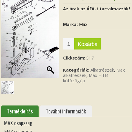
Az árak az ÁFA-t tartalmazzák!
Márka:
Max
Kosárba
Cikkszám:
S17
Kategóriák:
Alkatrészek
,
Max
alkatrészek
,
Max HTB
kötözőgép
Termékleírás
További információk
MAX csapszeg
MAX csapszeg