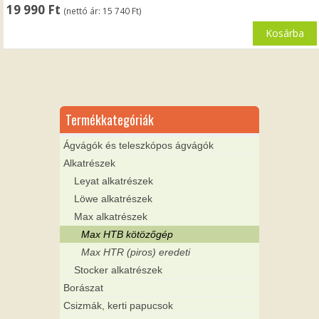
19 990
Ft
(nettó ár:
15 740
Ft
)
Kosárba
Termékkategóriák
Ágvágók és teleszkópos ágvágók
Alkatrészek
Leyat alkatrészek
Löwe alkatrészek
Max alkatrészek
Max HTB kötözőgép
Max HTR (piros) eredeti
Stocker alkatrészek
Borászat
Csizmák, kerti papucsok