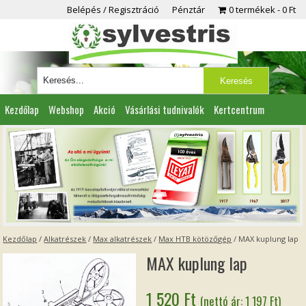
Belépés / Regisztráció
Pénztár
0 termékek
0 Ft
Kezdőlap
Webshop
Akció
Vásárlási tudnivalók
Kertcentrum
Viszonteladóknak
Partnereink
Kapcsolat
Kezdőlap
/
Alkatrészek
/
Max alkatrészek
/
Max HTB kötözőgép
/ MAX kuplung lap
MAX kuplung lap
1 520
Ft
(nettó ár:
1 197
Ft
)