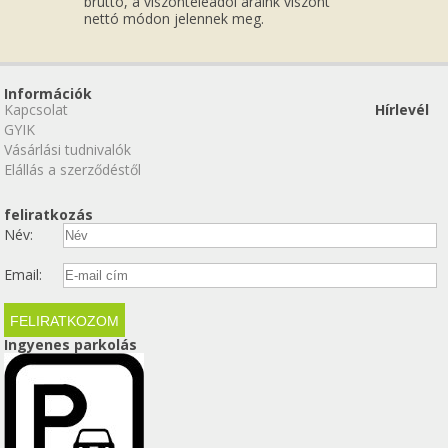
bruttó, a viszonteleadói áraink viszont
nettó módon jelennek meg.
Információk
Kapcsolat
Hírlevél
GYIK
Vásárlási tudnivalók
Elállás a szerződéstől
feliratkozás
Név:
Email:
Ingyenes parkolás