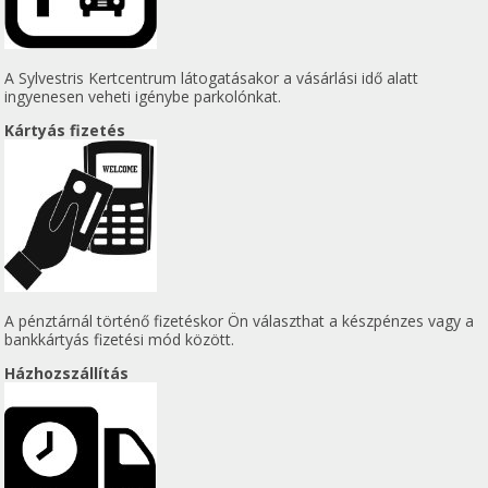
A Sylvestris Kertcentrum látogatásakor a vásárlási idő alatt
ingyenesen veheti igénybe parkolónkat.
Kártyás fizetés
A pénztárnál történő fizetéskor Ön választhat a készpénzes vagy a
bankkártyás fizetési mód között.
Házhozszállítás