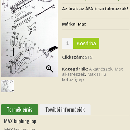
Az árak az ÁFA-t tartalmazzák!
Márka:
Max
Kosárba
Cikkszám:
S19
Kategóriák:
Alkatrészek
,
Max
alkatrészek
,
Max HTB
kötözőgép
Termékleírás
További információk
MAX kuplung lap
MAX kuplung lap