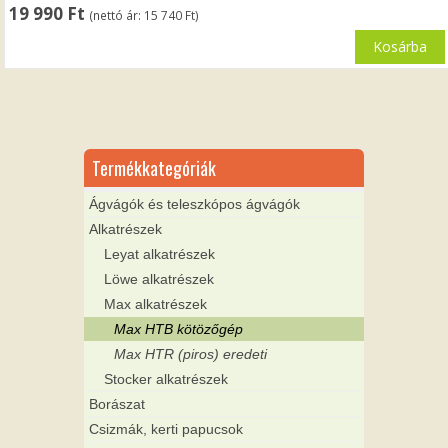
19 990
Ft
(nettó ár:
15 740
Ft
)
Kosárba
Termékkategóriák
Ágvágók és teleszkópos ágvágók
Alkatrészek
Leyat alkatrészek
Löwe alkatrészek
Max alkatrészek
Max HTB kötözőgép
Max HTR (piros) eredeti
Stocker alkatrészek
Borászat
Csizmák, kerti papucsok