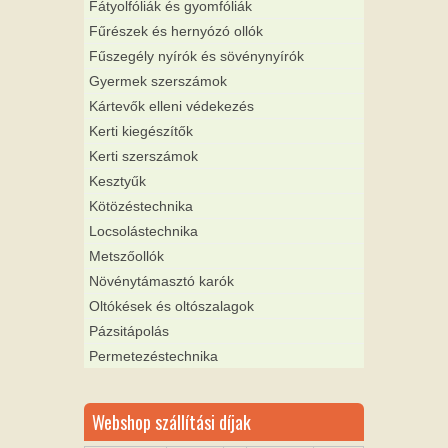
Fátyolfóliák és gyomfóliák
Fűrészek és hernyózó ollók
Fűszegély nyírók és sövénynyírók
Gyermek szerszámok
Kártevők elleni védekezés
Kerti kiegészítők
Kerti szerszámok
Kesztyűk
Kötözéstechnika
Locsolástechnika
Metszőollók
Növénytámasztó karók
Oltókések és oltószalagok
Pázsitápolás
Permetezéstechnika
Webshop szállítási díjak