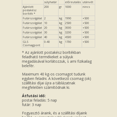
súlyhatár
előreutalás
utánvét
Ajánlott
200
gr
1000
nincs
postakész
boríték *
Futárszolgálat
2
kg
1990
+500
Futárszolgálat
10
kg
2500
+500
Futárszolgálat
20
kg
3000
+500
Futárszolgálat
30
kg
3200
+500
Futárszolgálat
40
kg
4500
+500
GLS
0-40
kg
1700
+500
Csomagpont
* Az ajánlott postakész borítékban
feladható termékeket a súlyuk
megadásával korlátozzuk, s ami fizikailag
belefér.
Maximum 40 kg-os csomagot tudunk
egyben feladni. A következő csomag (ok)
szállítási díjai újra a táblázatnak
megfelelően számítódnak ki.
Átfutási idő:
postai feladás: 5 nap
futár: 3 nap
Fogyasztó áraink, és a szállítási díjaink