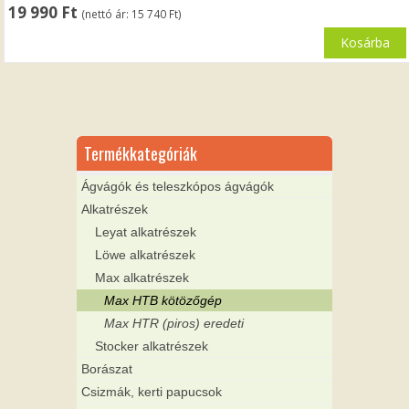
19 990
Ft
(nettó ár:
15 740
Ft
)
Kosárba
Termékkategóriák
Ágvágók és teleszkópos ágvágók
Alkatrészek
Leyat alkatrészek
Löwe alkatrészek
Max alkatrészek
Max HTB kötözőgép
Max HTR (piros) eredeti
Stocker alkatrészek
Borászat
Csizmák, kerti papucsok