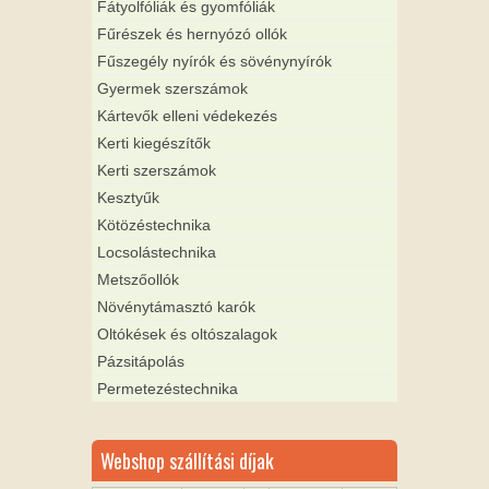
Fátyolfóliák és gyomfóliák
Fűrészek és hernyózó ollók
Fűszegély nyírók és sövénynyírók
Gyermek szerszámok
Kártevők elleni védekezés
Kerti kiegészítők
Kerti szerszámok
Kesztyűk
Kötözéstechnika
Locsolástechnika
Metszőollók
Növénytámasztó karók
Oltókések és oltószalagok
Pázsitápolás
Permetezéstechnika
Webshop szállítási díjak