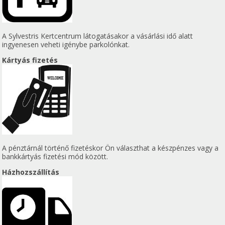
A Sylvestris Kertcentrum látogatásakor a vásárlási idő alatt
ingyenesen veheti igénybe parkolónkat.
Kártyás fizetés
A pénztárnál történő fizetéskor Ön választhat a készpénzes vagy a
bankkártyás fizetési mód között.
Házhozszállítás