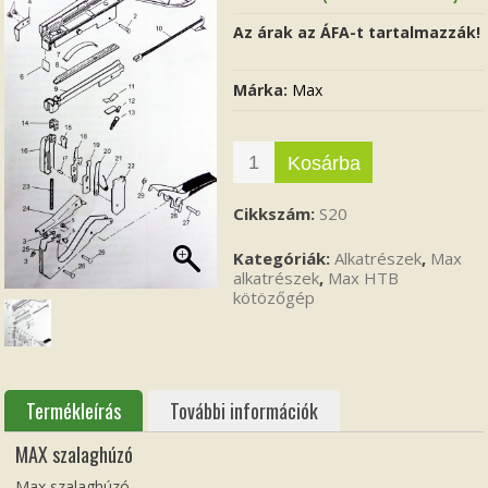
Az árak az ÁFA-t tartalmazzák!
Márka:
Max
Kosárba
Cikkszám:
S20
Kategóriák:
Alkatrészek
,
Max
alkatrészek
,
Max HTB
kötözőgép
Termékleírás
További információk
MAX szalaghúzó
Max szalaghúzó