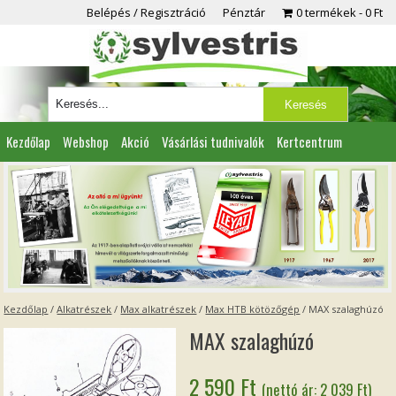
Belépés / Regisztráció
Pénztár
0 termékek
0 Ft
Kezdőlap
Webshop
Akció
Vásárlási tudnivalók
Kertcentrum
Viszonteladóknak
Partnereink
Kapcsolat
Kezdőlap
/
Alkatrészek
/
Max alkatrészek
/
Max HTB kötözőgép
/ MAX szalaghúzó
MAX szalaghúzó
2 590
Ft
(nettó ár:
2 039
Ft
)