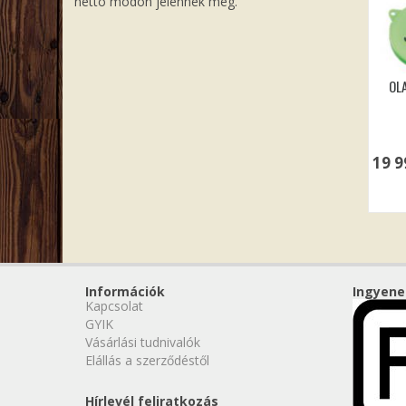
nettó módon jelennek meg.
OL
19 
Információk
Ingyene
Kapcsolat
GYIK
Vásárlási tudnivalók
Elállás a szerződéstől
Hírlevél feliratkozás