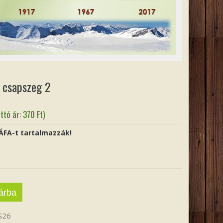
csapszeg 2
ttó ár:
370
Ft
)
 ÁFA-t tartalmazzák!
árba
S26