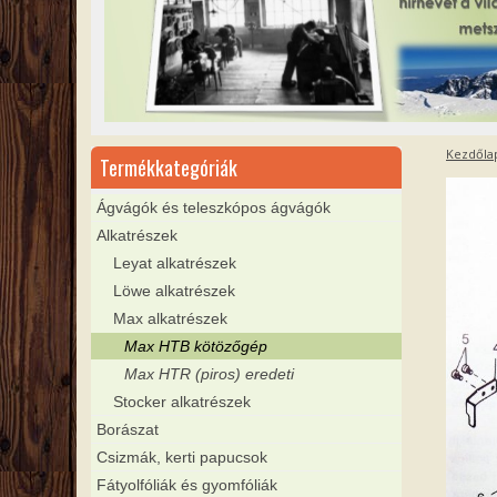
Kezdőla
Termékkategóriák
Ágvágók és teleszkópos ágvágók
Alkatrészek
Leyat alkatrészek
Löwe alkatrészek
Max alkatrészek
Max HTB kötözőgép
Max HTR (piros) eredeti
Stocker alkatrészek
Borászat
Csizmák, kerti papucsok
Fátyolfóliák és gyomfóliák