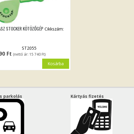
ASZ STOCKER KÖTÖZŐGÉP
Cikkszám:
ST2055
990
Ft
(nettó ár:
15 740
Ft
)
Kosárba
s parkolás
Kártyás fizetés