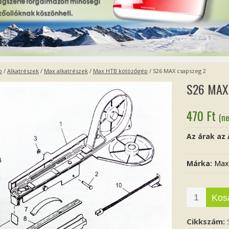
p
/
Alkatrészek
/
Max alkatrészek
/
Max HTB kötözőgép
/ S26 MAX csapszeg 2
S26 MAX 
470
Ft
(ne
Az árak az
Márka:
Max
Kos
Cikkszám: