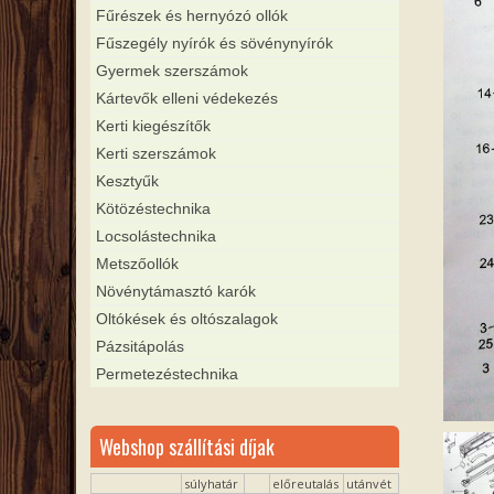
Fűrészek és hernyózó ollók
Fűszegély nyírók és sövénynyírók
Gyermek szerszámok
Kártevők elleni védekezés
Kerti kiegészítők
Kerti szerszámok
Kesztyűk
Kötözéstechnika
Locsolástechnika
Metszőollók
Növénytámasztó karók
Oltókések és oltószalagok
Pázsitápolás
Permetezéstechnika
Webshop szállítási díjak
súlyhatár
előreutalás
utánvét