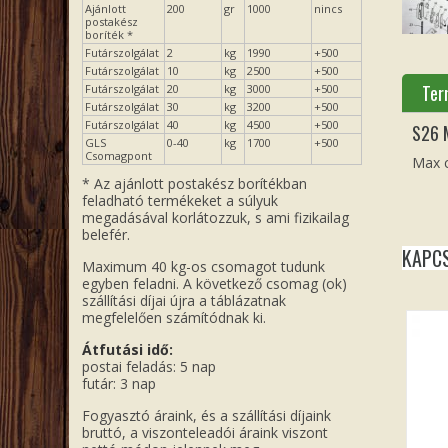
Ajánlott
200
gr
1000
nincs
postakész
boríték *
Futárszolgálat
2
kg
1990
+500
Futárszolgálat
10
kg
2500
+500
Ter
Futárszolgálat
20
kg
3000
+500
Futárszolgálat
30
kg
3200
+500
Futárszolgálat
40
kg
4500
+500
S26 
GLS
0-40
kg
1700
+500
Csomagpont
Max 
* Az ajánlott postakész borítékban
feladható termékeket a súlyuk
megadásával korlátozzuk, s ami fizikailag
belefér.
KAPC
Maximum 40 kg-os csomagot tudunk
egyben feladni. A következő csomag (ok)
szállítási díjai újra a táblázatnak
megfelelően számítódnak ki.
Átfutási idő:
postai feladás: 5 nap
futár: 3 nap
Fogyasztó áraink, és a szállítási díjaink
bruttó, a viszonteleadói áraink viszont