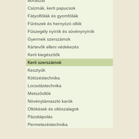
Borászat
Csizmák, kerti papucsok
Fátyolfóliák és gyomfóliák
Fűrészek és hernyózó ollók
Fűszegély nyírók és sövénynyírók
Gyermek szerszámok
Kártevők elleni védekezés
Kerti kiegészítők
Kerti szerszámok
Kesztyűk
Kötözéstechnika
Locsolástechnika
Metszőollók
Növénytámasztó karók
Oltókések és oltószalagok
Pázsitápolás
Permetezéstechnika