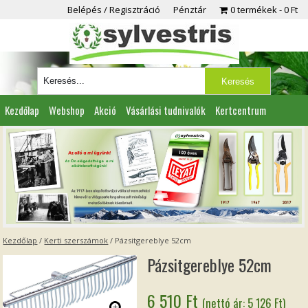
Belépés / Regisztráció
Pénztár
0 termékek
0 Ft
Kezdőlap
Webshop
Akció
Vásárlási tudnivalók
Kertcentrum
Viszonteladóknak
Partnereink
Kapcsolat
Kezdőlap
/
Kerti szerszámok
/ Pázsitgereblye 52cm
Pázsitgereblye 52cm
6 510
Ft
(nettó ár:
5 126
Ft
)