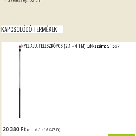
– Szélesség: 52 cm
KAPCSOLÓDÓ TERMÉKEK
NYÉL ALU, TELESZKÓPOS (2,1 – 4,1 M)
Cikkszám: ST567
20 380
Ft
(nettó ár:
16 047
Ft
)