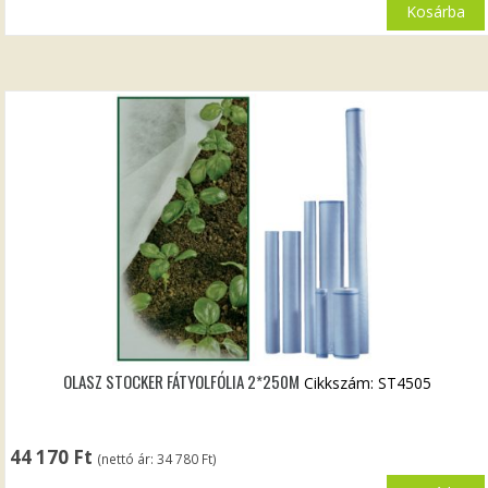
Kosárba
OLASZ STOCKER FÁTYOLFÓLIA 2*250M
Cikkszám: ST4505
44 170
Ft
(nettó ár:
34 780
Ft
)