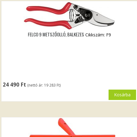
FELCO 9 METSZŐOLLÓ, BALKEZES
Cikkszám: F9
24 490
Ft
(nettó ár:
19 283
Ft
)
Kosárba