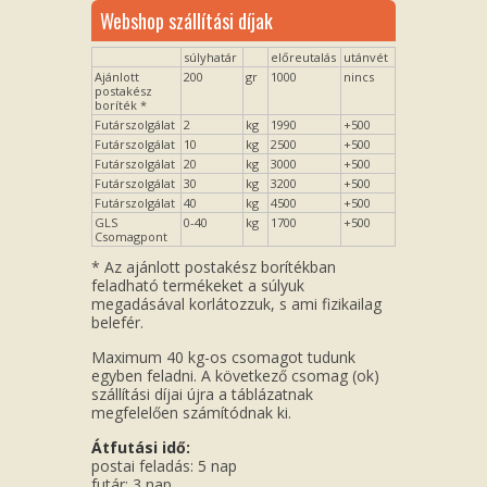
Webshop szállítási díjak
súlyhatár
előreutalás
utánvét
Ajánlott
200
gr
1000
nincs
postakész
boríték *
Futárszolgálat
2
kg
1990
+500
Futárszolgálat
10
kg
2500
+500
Futárszolgálat
20
kg
3000
+500
Futárszolgálat
30
kg
3200
+500
Futárszolgálat
40
kg
4500
+500
GLS
0-40
kg
1700
+500
Csomagpont
* Az ajánlott postakész borítékban
feladható termékeket a súlyuk
megadásával korlátozzuk, s ami fizikailag
belefér.
Maximum 40 kg-os csomagot tudunk
egyben feladni. A következő csomag (ok)
szállítási díjai újra a táblázatnak
megfelelően számítódnak ki.
Átfutási idő:
postai feladás: 5 nap
futár: 3 nap