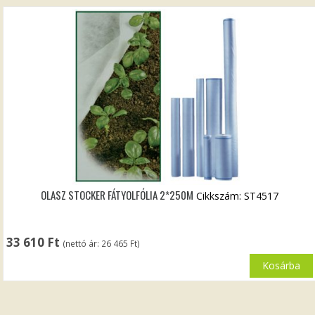
OLASZ STOCKER FÁTYOLFÓLIA 2*250M
Cikkszám: ST4517
33 610
Ft
(nettó ár:
26 465
Ft
)
Kosárba