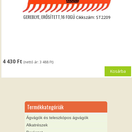
GEREBLYE, ERŐSÍTETT,16 FOGÚ
Cikkszám: ST2209
4 430
Ft
(nettó ár:
3 488
Ft
)
Kosárba
Termékkategóriák
Ágvágók és teleszkópos ágvágók
Alkatrészek