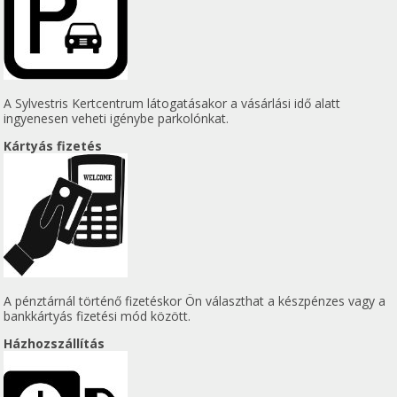
A Sylvestris Kertcentrum látogatásakor a vásárlási idő alatt
ingyenesen veheti igénybe parkolónkat.
Kártyás fizetés
A pénztárnál történő fizetéskor Ön választhat a készpénzes vagy a
bankkártyás fizetési mód között.
Házhozszállítás