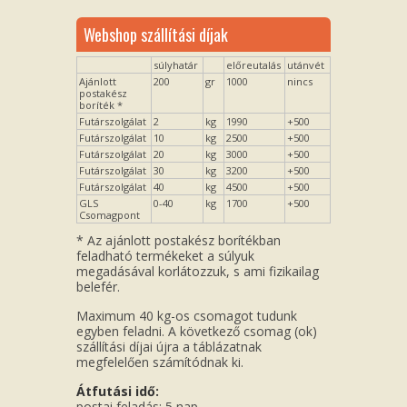
Webshop szállítási díjak
súlyhatár
előreutalás
utánvét
Ajánlott
200
gr
1000
nincs
postakész
boríték *
Futárszolgálat
2
kg
1990
+500
Futárszolgálat
10
kg
2500
+500
Futárszolgálat
20
kg
3000
+500
Futárszolgálat
30
kg
3200
+500
Futárszolgálat
40
kg
4500
+500
GLS
0-40
kg
1700
+500
Csomagpont
* Az ajánlott postakész borítékban
feladható termékeket a súlyuk
megadásával korlátozzuk, s ami fizikailag
belefér.
Maximum 40 kg-os csomagot tudunk
egyben feladni. A következő csomag (ok)
szállítási díjai újra a táblázatnak
megfelelően számítódnak ki.
Átfutási idő:
postai feladás: 5 nap