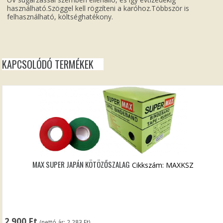
használható.Szöggel kell rögzíteni a karóhoz.Többször is
felhasználható, költséghatékony.
KAPCSOLÓDÓ TERMÉKEK
MAX SUPER JAPÁN KÖTÖZŐSZALAG
Cikkszám: MAXKSZ
2 900
Ft
(nettó ár:
2 283
Ft
)