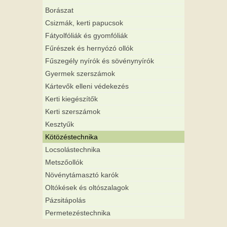
Borászat
Csizmák, kerti papucsok
Fátyolfóliák és gyomfóliák
Fűrészek és hernyózó ollók
Fűszegély nyírók és sövénynyírók
Gyermek szerszámok
Kártevők elleni védekezés
Kerti kiegészítők
Kerti szerszámok
Kesztyűk
Kötözéstechnika
Locsolástechnika
Metszőollók
Növénytámasztó karók
Oltókések és oltószalagok
Pázsitápolás
Permetezéstechnika