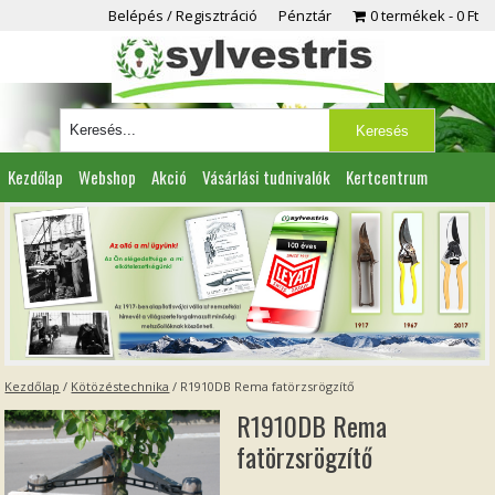
Belépés / Regisztráció
Pénztár
0 termékek
0 Ft
Kezdőlap
Webshop
Akció
Vásárlási tudnivalók
Kertcentrum
Viszonteladóknak
Partnereink
Kapcsolat
Kezdőlap
/
Kötözéstechnika
/ R1910DB Rema fatörzsrögzítő
R1910DB Rema
fatörzsrögzítő