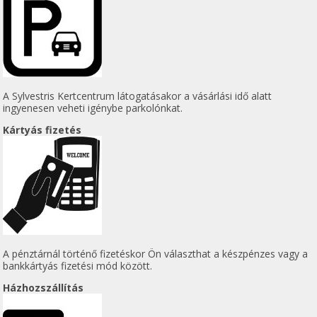
A Sylvestris Kertcentrum látogatásakor a vásárlási idő alatt
ingyenesen veheti igénybe parkolónkat.
Kártyás fizetés
A pénztárnál történő fizetéskor Ön választhat a készpénzes vagy a
bankkártyás fizetési mód között.
Házhozszállítás