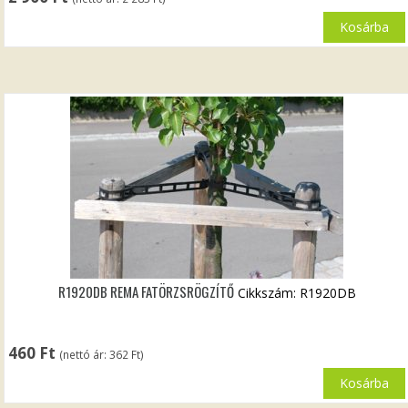
Kosárba
R1920DB REMA FATÖRZSRÖGZÍTŐ
Cikkszám: R1920DB
460
Ft
(nettó ár:
362
Ft
)
Kosárba