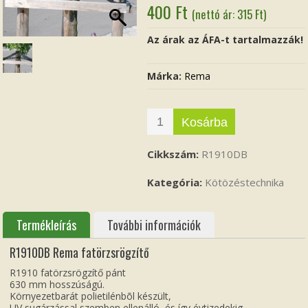
400
Ft
(nettó ár:
315
Ft
)
Az árak az ÁFA-t tartalmazzák!
Márka:
Rema
Kosárba
Cikkszám:
R1910DB
Kategória:
Kötözéstechnika
Termékleírás
További információk
R1910DB Rema fatörzsrögzítő
R1910 fatörzsrögzítő pánt
630 mm hosszúságú.
Környezetbarát polietilénbõl készült,
UV sugárzással szemben ellenálló, és így évtizedekig