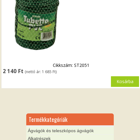
Cikkszám: ST2051
2 140
Ft
(nettó ár:
1 685
Ft
)
Kosárba
Termékkategóriák
Ágvágók és teleszkópos ágvágók
Alkatrészek