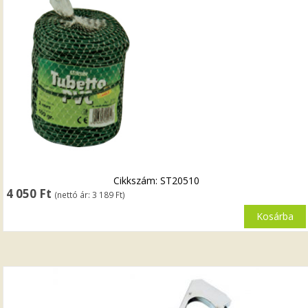
Cikkszám: ST20510
4 050
Ft
(nettó ár:
3 189
Ft
)
Kosárba