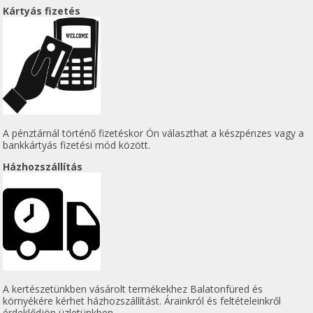
Kártyás fizetés
A pénztárnál történő fizetéskor Ön választhat a készpénzes vagy a
bankkártyás fizetési mód között.
Házhozszállítás
A kertészetünkben vásárolt termékekhez Balatonfüred és
környékére kérhet házhozszállítást. Árainkról és feltételeinkről
érdeklődjön üzletünkben.