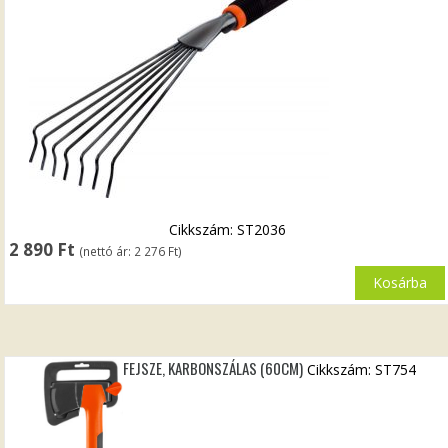
Cikkszám: ST2036
2 890
Ft
(nettó ár:
2 276
Ft
)
Kosárba
FEJSZE, KARBONSZÁLAS (60CM)
Cikkszám: ST754