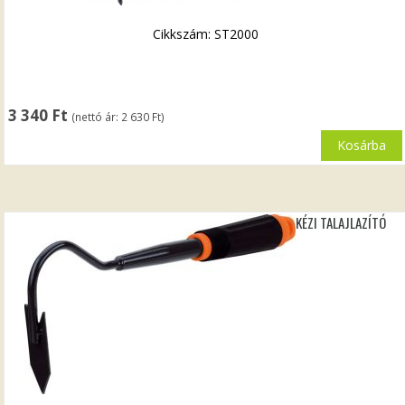
Cikkszám: ST2000
3 340
Ft
(nettó ár:
2 630
Ft
)
Kosárba
KÉZI TALAJLAZÍTÓ