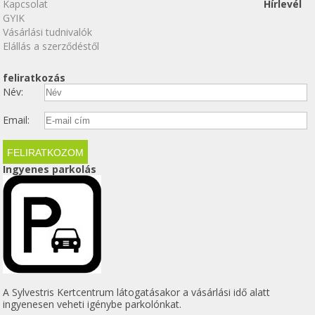
Kapcsolat
Hírlevél
GYIK
Vásárlási tudnivalók
Elállás a szerződéstől
feliratkozás
Név:
Email:
Ingyenes parkolás
A Sylvestris Kertcentrum látogatásakor a vásárlási idő alatt
ingyenesen veheti igénybe parkolónkat.