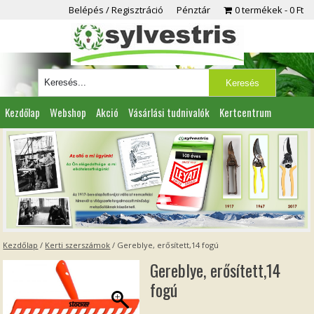
Belépés / Regisztráció
Pénztár
0 termékek
0 Ft
Kezdőlap
Webshop
Akció
Vásárlási tudnivalók
Kertcentrum
Viszonteladóknak
Partnereink
Kapcsolat
Kezdőlap
/
Kerti szerszámok
/ Gereblye, erősített,14 fogú
Gereblye, erősített,14
fogú