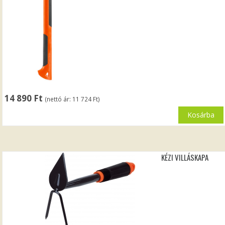
14 890
Ft
(nettó ár:
11 724
Ft
)
Kosárba
KÉZI VILLÁSKAPA