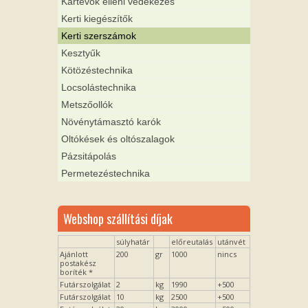
Kártevők elleni védekezés
Kerti kiegészítők
Kerti szerszámok
Kesztyűk
Kötözéstechnika
Locsolástechnika
Metszőollók
Növénytámasztó karók
Oltókések és oltószalagok
Pázsitápolás
Permetezéstechnika
Webshop szállítási díjak
súlyhatár
előreutalás
utánvét
Ajánlott
200
gr
1000
nincs
postakész
boríték *
Futárszolgálat
2
kg
1990
+500
Futárszolgálat
10
kg
2500
+500