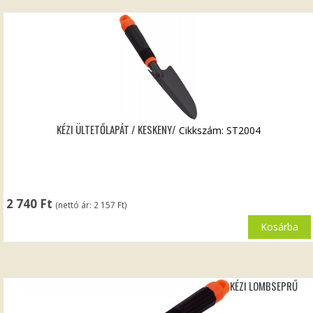
KÉZI ÜLTETŐLAPÁT / KESKENY/
Cikkszám: ST2004
2 740
Ft
(nettó ár:
2 157
Ft
)
Kosárba
KÉZI LOMBSEPRŰ