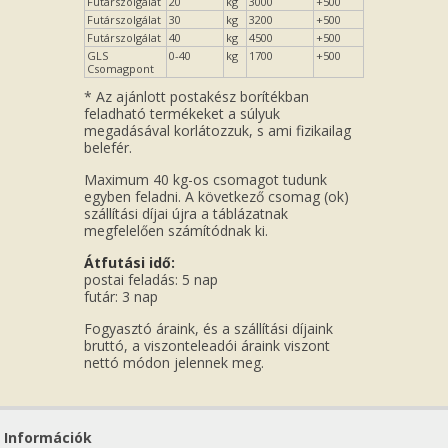
Futárszolgálat
20
kg
3000
+500
Futárszolgálat
30
kg
3200
+500
Futárszolgálat
40
kg
4500
+500
GLS
0-40
kg
1700
+500
Csomagpont
* Az ajánlott postakész borítékban
feladható termékeket a súlyuk
megadásával korlátozzuk, s ami fizikailag
belefér.
Maximum 40 kg-os csomagot tudunk
egyben feladni. A következő csomag (ok)
szállítási díjai újra a táblázatnak
megfelelően számítódnak ki.
Átfutási idő:
postai feladás: 5 nap
futár: 3 nap
Fogyasztó áraink, és a szállítási díjaink
bruttó, a viszonteleadói áraink viszont
nettó módon jelennek meg.
Információk