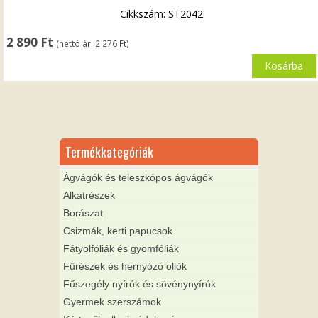
Cikkszám: ST2042
2 890
Ft
(nettó ár:
2 276
Ft
)
Kosárba
Termékkategóriák
Ágvágók és teleszkópos ágvágók
Alkatrészek
Borászat
Csizmák, kerti papucsok
Fátyolfóliák és gyomfóliák
Fűrészek és hernyózó ollók
Fűszegély nyírók és sövénynyírók
Gyermek szerszámok