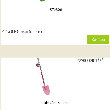
ST2306
4 120
Ft
(nettó ár:
3 244
Ft
)
Kosárba
GYEREK KERTI ÁSÓ
Cikkszám: ST2301