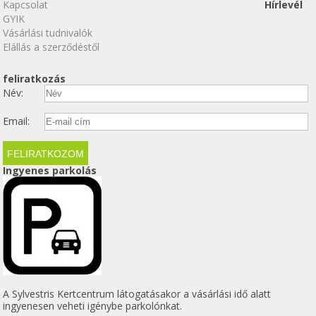
Kapcsolat
Hírlevél
GYIK
Vásárlási tudnivalók
Elállás a szerződéstől
feliratkozás
Név:
Email:
Ingyenes parkolás
A Sylvestris Kertcentrum látogatásakor a vásárlási idő alatt
ingyenesen veheti igénybe parkolónkat.