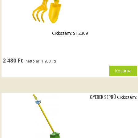
Cikkszám: ST2309
2 480
Ft
(nettó ár:
1 953
Ft
)
Kosárba
GYEREK SEPRŰ
Cikkszám: