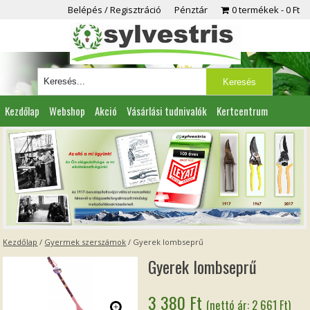
Belépés / Regisztráció
Pénztár
0 termékek
0 Ft
Kezdőlap
Webshop
Akció
Vásárlási tudnivalók
Kertcentrum
Viszonteladóknak
Partnereink
Kapcsolat
Kezdőlap
/
Gyermek szerszámok
/ Gyerek lombseprű
Gyerek lombseprű
3 380
Ft
(nettó ár:
2 661
Ft
)