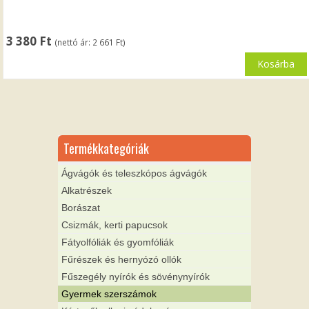
3 380
Ft
(nettó ár:
2 661
Ft
)
Kosárba
Termékkategóriák
Ágvágók és teleszkópos ágvágók
Alkatrészek
Borászat
Csizmák, kerti papucsok
Fátyolfóliák és gyomfóliák
Fűrészek és hernyózó ollók
Fűszegély nyírók és sövénynyírók
Gyermek szerszámok