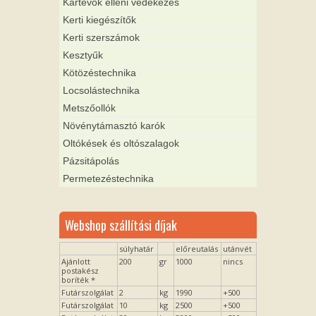
Kártevők elleni védekezés
Kerti kiegészítők
Kerti szerszámok
Kesztyűk
Kötözéstechnika
Locsolástechnika
Metszőollók
Növénytámasztó karók
Oltókések és oltószalagok
Pázsitápolás
Permetezéstechnika
Webshop szállítási díjak
súlyhatár
előreutalás
utánvét
Ajánlott
200
gr
1000
nincs
postakész
boríték *
Futárszolgálat
2
kg
1990
+500
Futárszolgálat
10
kg
2500
+500