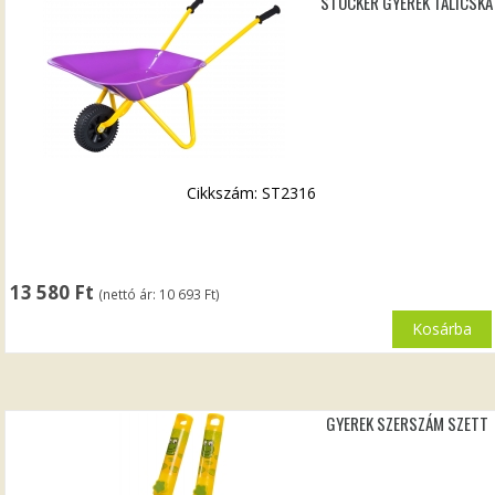
STOCKER GYEREK TALICSKA
Cikkszám: ST2316
13 580
Ft
(nettó ár:
10 693
Ft
)
Kosárba
GYEREK SZERSZÁM SZETT