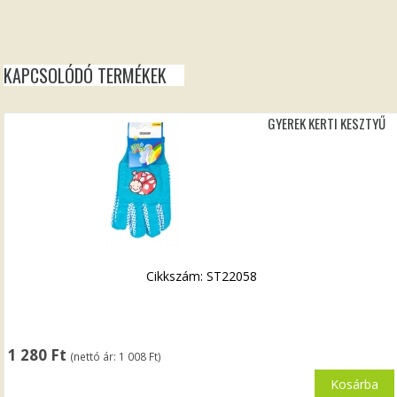
KAPCSOLÓDÓ TERMÉKEK
GYEREK KERTI KESZTYŰ
Cikkszám: ST22058
1 280
Ft
(nettó ár:
1 008
Ft
)
Kosárba