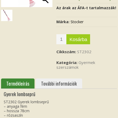
Az árak az ÁFA-t tartalmazzák!
Márka:
Stocker
Kosárba
Cikkszám:
ST2302
Kategória:
Gyermek
szerszámok
Termékleírás
További információk
Gyerek lombseprű
ST2302 Gyerek lombseprű
– anyaga fém
– hossza 78cm
– rózsaszín