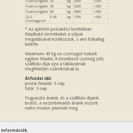
Futárszolgálat
20
kg
3000
+500
Futárszolgálat
30
kg
3200
+500
Futárszolgálat
40
kg
4500
+500
GLS
0-40
kg
1700
+500
Csomagpont
* Az ajánlott postakész borítékban
feladható termékeket a súlyuk
megadásával korlátozzuk, s ami fizikailag
belefér.
Maximum 40 kg-os csomagot tudunk
egyben feladni. A következő csomag (ok)
szállítási díjai újra a táblázatnak
megfelelően számítódnak ki.
Átfutási idő:
postai feladás: 5 nap
futár: 3 nap
Fogyasztó áraink, és a szállítási díjaink
bruttó, a viszonteleadói áraink viszont
nettó módon jelennek meg.
Információk