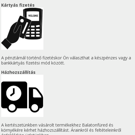
Kártyás fizetés
A pénztárnál történő fizetéskor Ön választhat a készpénzes vagy a
bankkártyás fizetési mód között.
Házhozszállítás
A kertészetünkben vásárolt termékekhez Balatonfüred és
környékére kérhet házhozszállítást. Árainkról és feltételeinkről