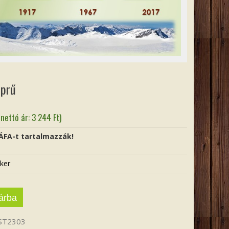
eprű
(nettó ár:
3 244
Ft
)
 ÁFA-t tartalmazzák!
ker
árba
ST2303