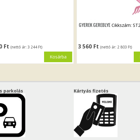
GYEREK GEREBLYE
Cikkszám: ST
20
Ft
3 560
Ft
(nettó ár:
3 244
Ft
)
(nettó ár:
2 803
Ft
)
Kosárba
s parkolás
Kártyás fizetés