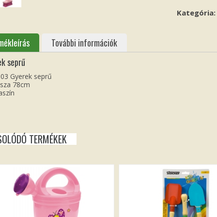
Kategória
mékleírás
További információk
ek seprű
03 Gyerek seprű
ssza 78cm
aszín
SOLÓDÓ TERMÉKEK