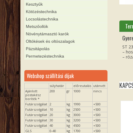
Kesztyűk
Kötözéstechnika
Locsolástechnika
Ter
Metszőollók
Növénytámasztó karók
Gyer
Oltókések és oltószalagok
ST 23
Pázsitápolás
– ho
Permetezéstechnika
– róz
Webshop szállítási díjak
KAPC
súlyhatár
előreutalás
utánvét
Ajánlott
200
gr
1000
nincs
postakész
boríték *
Futárszolgálat
2
kg
1990
+500
Futárszolgálat
10
kg
2500
+500
Futárszolgálat
20
kg
3000
+500
Futárszolgálat
30
kg
3200
+500
Futárszolgálat
40
kg
4500
+500
GLS
0-40
kg
1700
+500