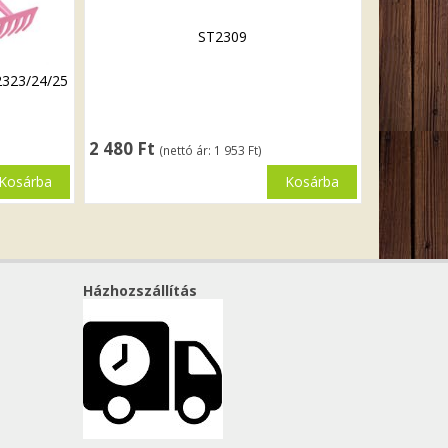
ST2309
2323/24/25
2 480
Ft
(nettó ár:
1 953
Ft
)
Kosárba
Kosárba
Házhozszállítás