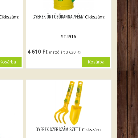
GYEREK ÖNTÖZŐKANNA /FÉM/
Cikkszám:
Cikkszám:
ST4916
4 610
Ft
(nettó ár:
3 630
Ft
)
Kosárba
Kosárba
GYEREK SZERSZÁM SZETT
Cikkszám: