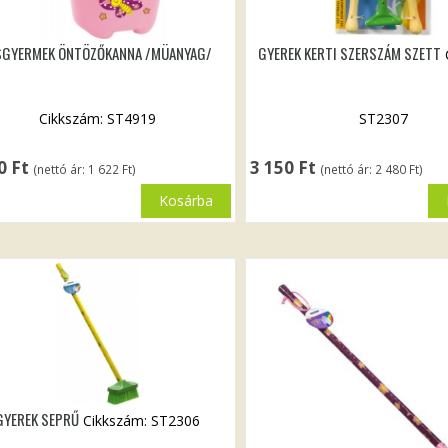
SGYERMEK ÖNTÖZŐKANNA /MÜANYAG/
GYEREK KERTI SZERSZÁM SZETT
Cikkszám: ST4919
ST2307
60
Ft
3 150
Ft
(nettó ár:
1 622
Ft
)
(nettó ár:
2 480
Ft
)
Kosárba
GYEREK SEPRŰ
Cikkszám: ST2306