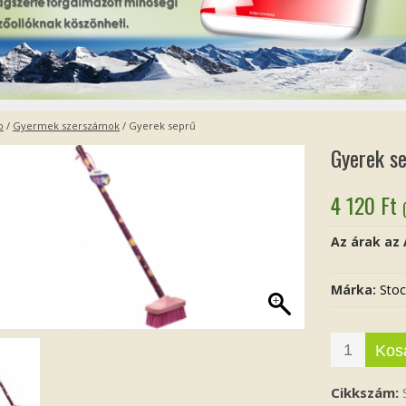
p
/
Gyermek szerszámok
/ Gyerek seprű
Gyerek s
4 120
Ft
Az árak az
Márka:
Stoc
Kos
Cikkszám: