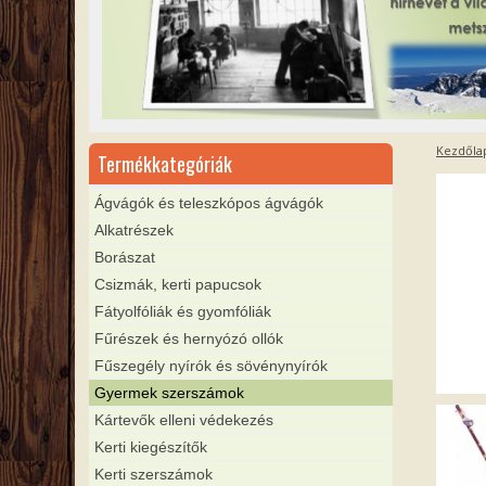
Kezdőla
Termékkategóriák
Ágvágók és teleszkópos ágvágók
Alkatrészek
Borászat
Csizmák, kerti papucsok
Fátyolfóliák és gyomfóliák
Fűrészek és hernyózó ollók
Fűszegély nyírók és sövénynyírók
Gyermek szerszámok
Kártevők elleni védekezés
Kerti kiegészítők
Kerti szerszámok