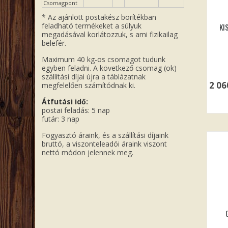
Csomagpont
* Az ajánlott postakész borítékban
feladható termékeket a súlyuk
KI
megadásával korlátozzuk, s ami fizikailag
belefér.
Maximum 40 kg-os csomagot tudunk
egyben feladni. A következő csomag (ok)
szállítási díjai újra a táblázatnak
2 0
megfelelően számítódnak ki.
Átfutási idő:
postai feladás: 5 nap
futár: 3 nap
Fogyasztó áraink, és a szállítási díjaink
bruttó, a viszonteleadói áraink viszont
nettó módon jelennek meg.