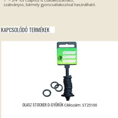
1″ – 3/4″-os csaphoz is csatlakoztatható,
szabványos, bármely gyorscsatlakozóval használható.
KAPCSOLÓDÓ TERMÉKEK
OLASZ STOCKER O-GYŰRŰK
Cikkszám: ST25100