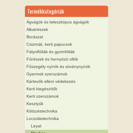
Termékkategóriák
Ágvágók és teleszkópos ágvágók
Alkatrészek
Borászat
Csizmák, kerti papucsok
Fátyolfóliák és gyomfóliák
Fűrészek és hernyózó ollók
Fűszegély nyírók és sövénynyírók
Gyermek szerszámok
Kártevők elleni védekezés
Kerti kiegészítők
Kerti szerszámok
Kesztyűk
Kötözéstechnika
Locsolástechnika
Leyat