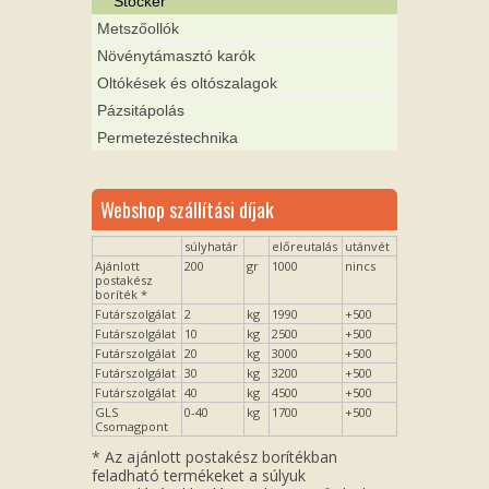
Stocker
Metszőollók
Növénytámasztó karók
Oltókések és oltószalagok
Pázsitápolás
Permetezéstechnika
Webshop szállítási díjak
súlyhatár
előreutalás
utánvét
Ajánlott
200
gr
1000
nincs
postakész
boríték *
Futárszolgálat
2
kg
1990
+500
Futárszolgálat
10
kg
2500
+500
Futárszolgálat
20
kg
3000
+500
Futárszolgálat
30
kg
3200
+500
Futárszolgálat
40
kg
4500
+500
GLS
0-40
kg
1700
+500
Csomagpont
* Az ajánlott postakész borítékban
feladható termékeket a súlyuk