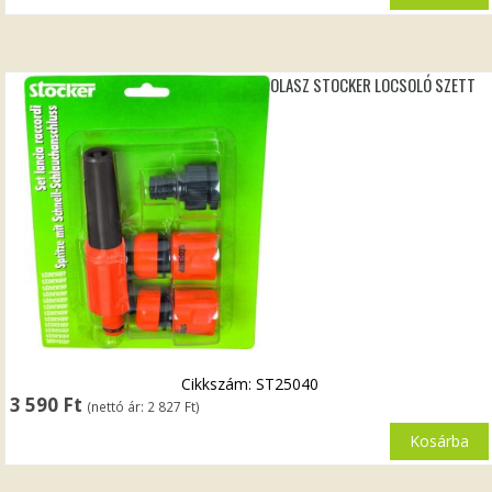
OLASZ STOCKER LOCSOLÓ SZETT
Cikkszám: ST25040
3 590
Ft
(nettó ár:
2 827
Ft
)
Kosárba