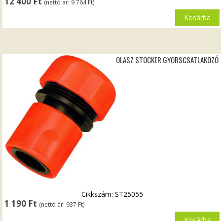
12 400
Ft
(nettó ár:
9 764
Ft
)
Kosárba
OLASZ STOCKER GYORSCSATLAKOZÓ
Cikkszám: ST25055
1 190
Ft
(nettó ár:
937
Ft
)
Kosárba