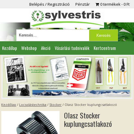
Belépés / Regisztráció
Pénztár
0 termékek
0 Ft
Kezdőlap
Webshop
Akció
Vásárlási tudnivalók
Kertcentrum
Viszonteladóknak
Partnereink
Kapcsolat
Kezdőlap
/
Locsolástechnika
/
Stocker
/ Olasz Stocker kuplungcsatlakozó
Olasz Stocker
kuplungcsatlakozó