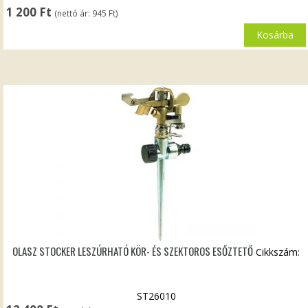
1 200
Ft
(nettó ár:
945
Ft
)
Kosárba
OLASZ STOCKER LESZÚRHATÓ KÖR- ÉS SZEKTOROS ESŐZTETŐ
Cikkszám:
ST26010