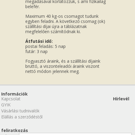
megadásával korlátozzuk, s ami fizikailag
belefér.
Maximum 40 kg-os csomagot tudunk
egyben feladni. A következő csomag (ok)
szállítási díjai újra a táblázatnak
megfelelően számítódnak ki.
Átfutási idő:
postai feladás: 5 nap
futár: 3 nap
Fogyasztó áraink, és a szállítási díjaink
bruttó, a viszonteleadói áraink viszont
nettó módon jelennek meg.
Információk
Kapcsolat
Hírlevél
GYIK
Vásárlási tudnivalók
Elállás a szerződéstől
feliratkozás