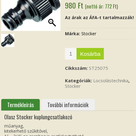
980
Ft
(nettó ár:
772
Ft
)
Az árak az ÁFA-t tartalmazzák!
Márka:
Stocker
Kosárba
Cikkszám:
ST25075
Kategóriák:
Locsolástechnika
,
Stocker
Termékleírás
További információk
Olasz Stocker kuplungcsatlakozó
műanyag,
kitekerhető szűkítővel,