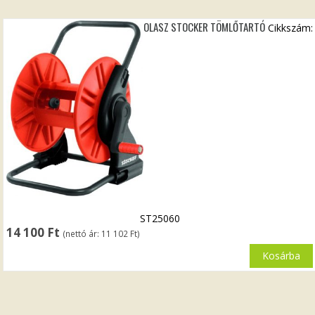
OLASZ STOCKER TÖMLŐTARTÓ
Cikkszám:
ST25060
14 100
Ft
(nettó ár:
11 102
Ft
)
Kosárba