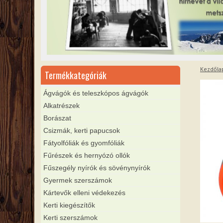
Kezdőla
Termékkategóriák
Ágvágók és teleszkópos ágvágók
Alkatrészek
Borászat
Csizmák, kerti papucsok
Fátyolfóliák és gyomfóliák
Fűrészek és hernyózó ollók
Fűszegély nyírók és sövénynyírók
Gyermek szerszámok
Kártevők elleni védekezés
Kerti kiegészítők
Kerti szerszámok