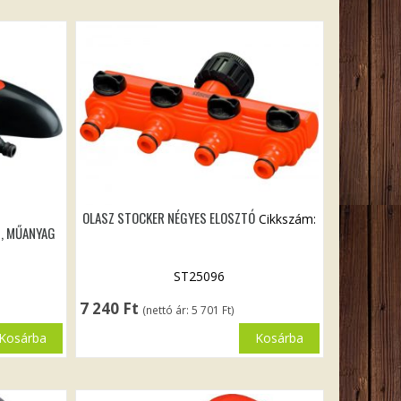
OLASZ STOCKER NÉGYES ELOSZTÓ
Cikkszám:
°, MŰANYAG
ST25096
7 240
Ft
(nettó ár:
5 701
Ft
)
Kosárba
Kosárba