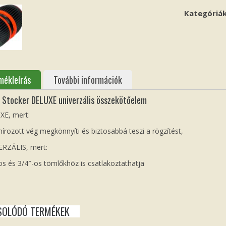
Kategóriá
mékleírás
További információk
 Stocker DELUXE univerzális összekötőelem
XE, mert:
írozott vég megkönnyíti és biztosabbá teszi a rögzítést,
ERZÁLIS, mert:
os és 3/4″-os tömlőkhöz is csatlakoztathatja
SOLÓDÓ TERMÉKEK