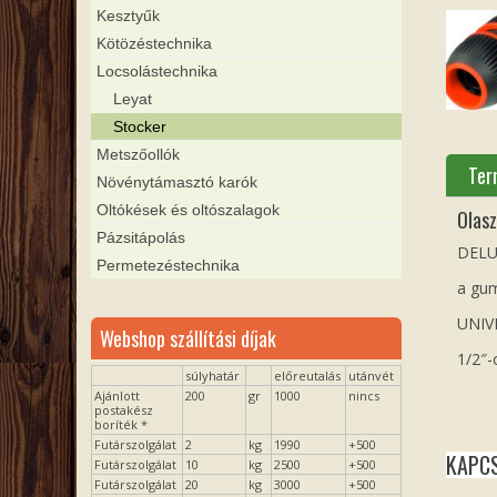
Kesztyűk
Kötözéstechnika
Locsolástechnika
Leyat
Stocker
Metszőollók
Ter
Növénytámasztó karók
Oltókések és oltószalagok
Olasz
Pázsitápolás
DELU
Permetezéstechnika
a gum
UNIV
Webshop szállítási díjak
1/2″-
súlyhatár
előreutalás
utánvét
Ajánlott
200
gr
1000
nincs
postakész
boríték *
Futárszolgálat
2
kg
1990
+500
KAPC
Futárszolgálat
10
kg
2500
+500
Futárszolgálat
20
kg
3000
+500