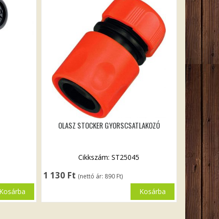
OLASZ STOCKER GYORSCSATLAKOZÓ
Cikkszám: ST25045
1 130
Ft
(nettó ár:
890
Ft
)
Kosárba
Kosárba