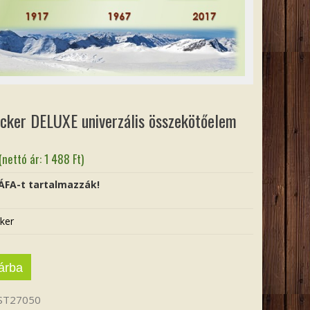
ocker DELUXE univerzális összekötőelem
(nettó ár:
1 488
Ft
)
 ÁFA-t tartalmazzák!
ker
árba
ST27050