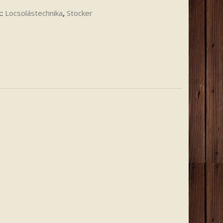
k:
Locsolástechnika
,
Stocker