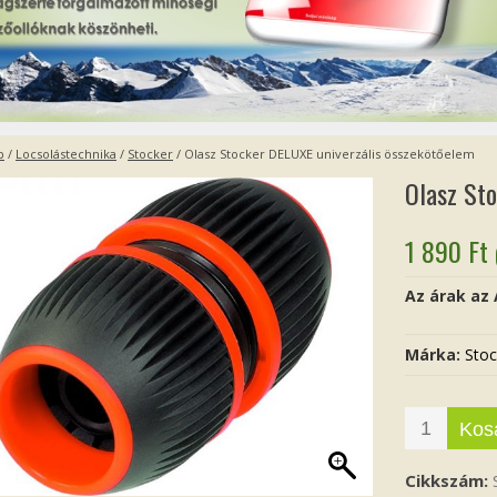
p
/
Locsolástechnika
/
Stocker
/ Olasz Stocker DELUXE univerzális összekötőelem
Olasz St
1 890
Ft
Az árak az
Márka:
Stoc
Kos
Cikkszám: