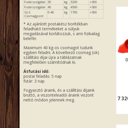
Futárszolgálat
30
kg
3200
+500
Futárszolgálat
40
kg
4500
+500
GLS
0-40
kg
1700
+500
Csomagpont
* Az ajánlott postakész borítékban
feladható termékeket a súlyuk
megadásával korlátozzuk, s ami fizikailag
belefér.
Maximum 40 kg-os csomagot tudunk
egyben feladni. A következő csomag (ok)
szállítási díjai újra a táblázatnak
O
megfelelően számítódnak ki.
Átfutási idő:
postai feladás: 5 nap
futár: 3 nap
Fogyasztó áraink, és a szállítási díjaink
bruttó, a viszonteleadói áraink viszont
7 3
nettó módon jelennek meg.