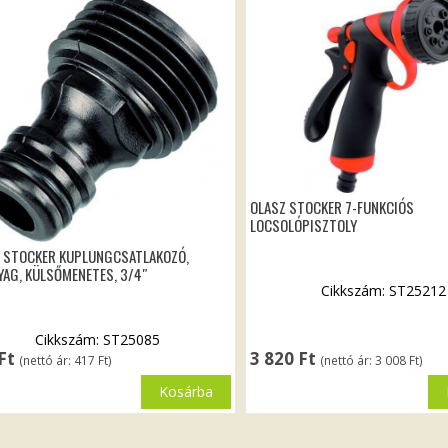
OLASZ STOCKER 7-FUNKCIÓS
LOCSOLÓPISZTOLY
 STOCKER KUPLUNGCSATLAKOZÓ,
AG, KÜLSŐMENETES, 3/4″
Cikkszám: ST25212
Cikkszám: ST25085
Ft
3 820
Ft
(nettó ár:
417
Ft
)
(nettó ár:
3 008
Ft
)
Kosárba