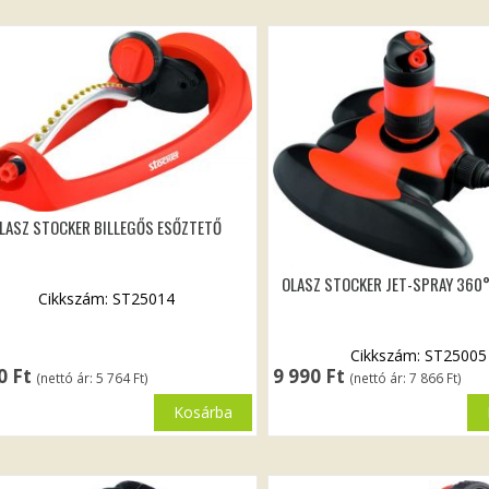
LASZ STOCKER BILLEGŐS ESŐZTETŐ
OLASZ STOCKER JET-SPRAY 360
Cikkszám: ST25014
Cikkszám: ST25005
20
Ft
9 990
Ft
(nettó ár:
5 764
Ft
)
(nettó ár:
7 866
Ft
)
Kosárba