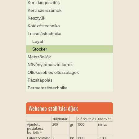
Kerti kiegészítők
Kerti szerszámok
Kesztyűk
Kötözéstechnika
Locsolástechnika
Leyat
Stocker
Metszőollók
Növénytámasztó karók
Oltókések és oltószalagok
Pázsitápolás
Permetezéstechnika
Webshop szállítási díjak
súlyhatár
előreutalás
utánvét
Ajánlott
200
gr
1000
nincs
postakész
boríték *
Futárszolgálat
2
kg
1990
+500