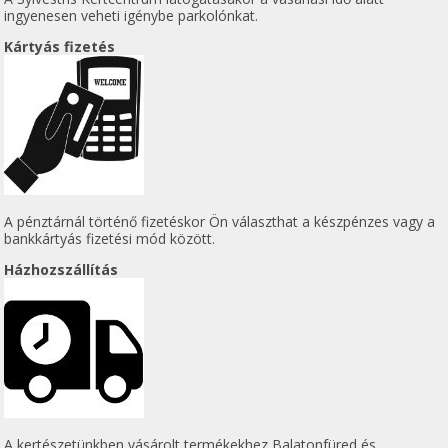
ingyenesen veheti igénybe parkolónkat.
Kártyás fizetés
A pénztárnál történő fizetéskor Ön választhat a készpénzes vagy a
bankkártyás fizetési mód között.
Házhozszállítás
A kertészetünkben vásárolt termékekhez Balatonfüred és