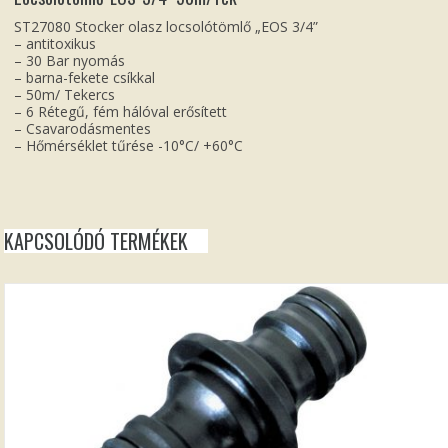
ST27080 Stocker olasz locsolótömlő „EOS 3/4”
– antitoxikus
– 30 Bar nyomás
– barna-fekete csíkkal
– 50m/ Tekercs
– 6 Rétegű, fém hálóval erősített
– Csavarodásmentes
– Hőmérséklet tűrése -10°C/ +60°C
KAPCSOLÓDÓ TERMÉKEK