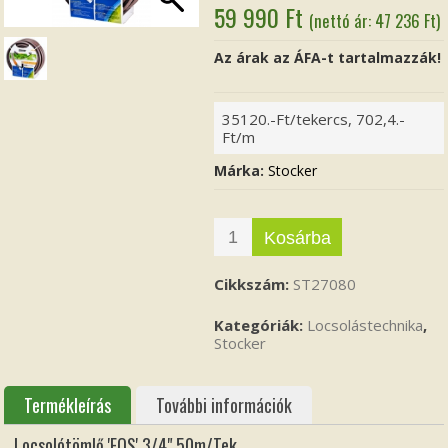
59 990
Ft
(nettó ár:
47 236
Ft
)
Az árak az ÁFA-t tartalmazzák!
35120.-Ft/tekercs, 702,4.-
Ft/m
Márka:
Stocker
Kosárba
Cikkszám:
ST27080
Kategóriák:
Locsolástechnika
,
Stocker
Termékleírás
További információk
Locsolótömlő 'EOS' 3/4" 50m/Tek