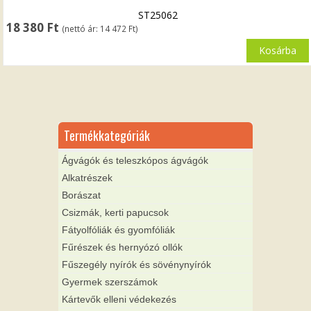
ST25062
18 380
Ft
(nettó ár:
14 472
Ft
)
Kosárba
Termékkategóriák
Ágvágók és teleszkópos ágvágók
Alkatrészek
Borászat
Csizmák, kerti papucsok
Fátyolfóliák és gyomfóliák
Fűrészek és hernyózó ollók
Fűszegély nyírók és sövénynyírók
Gyermek szerszámok
Kártevők elleni védekezés