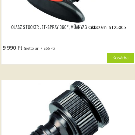
OLASZ STOCKER JET-SPRAY 360°, MŰANYAG
Cikkszám: ST25005
9 990
Ft
(nettó ár:
7 866
Ft
)
Kosárba