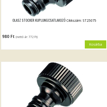
OLASZ STOCKER KUPLUNGCSATLAKOZÓ
Cikkszám: ST25075
980
Ft
(nettó ár:
772
Ft
)
Kosárba