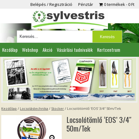
Belépés / Regisztráció
Pénztár
0 termékek
0 Ft
Kezdőlap
Webshop
Akció
Vásárlási tudnivalók
Kertcentrum
Viszonteladóknak
Partnereink
Kapcsolat
Kezdőlap
/
Locsolástechnika
/
Stocker
/ Locsolótömlő ‘EOS’ 3/4″ 50m/Tek
Locsolótömlő ‘EOS’ 3/4″
50m/Tek