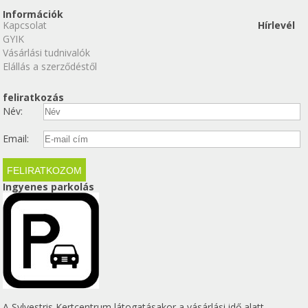
Információk
Kapcsolat
Hírlevél
GYIK
Vásárlási tudnivalók
Elállás a szerződéstől
feliratkozás
Név:
Email:
Ingyenes parkolás
A Sylvestris Kertcentrum látogatásakor a vásárlási idő alatt