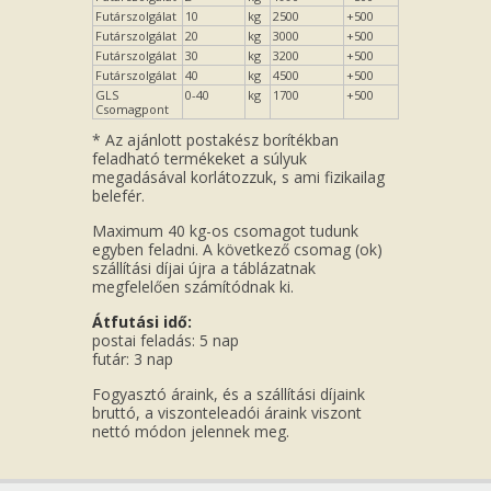
Futárszolgálat
10
kg
2500
+500
Futárszolgálat
20
kg
3000
+500
Futárszolgálat
30
kg
3200
+500
Futárszolgálat
40
kg
4500
+500
GLS
0-40
kg
1700
+500
Csomagpont
* Az ajánlott postakész borítékban
feladható termékeket a súlyuk
megadásával korlátozzuk, s ami fizikailag
belefér.
Maximum 40 kg-os csomagot tudunk
egyben feladni. A következő csomag (ok)
szállítási díjai újra a táblázatnak
megfelelően számítódnak ki.
Átfutási idő:
postai feladás: 5 nap
futár: 3 nap
Fogyasztó áraink, és a szállítási díjaink
bruttó, a viszonteleadói áraink viszont
nettó módon jelennek meg.