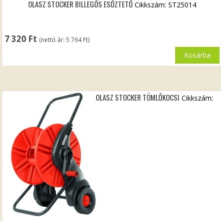
OLASZ STOCKER BILLEGŐS ESŐZTETŐ
Cikkszám: ST25014
7 320
Ft
(nettó ár:
5 764
Ft
)
Kosárba
OLASZ STOCKER TÖMLŐKOCSI
Cikkszám: