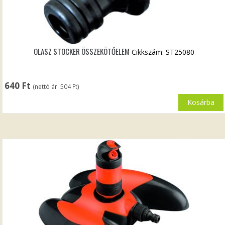
OLASZ STOCKER ÖSSZEKÖTŐELEM
Cikkszám: ST25080
640
Ft
(nettó ár:
504
Ft
)
Kosárba