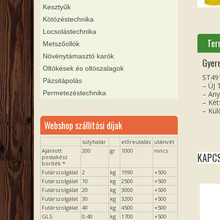
Kesztyűk
Kötözéstechnika
Locsolástechnika
Ter
Metszőollók
Növénytámasztó karók
Gyer
Oltókések és oltószalagok
ST491
Pázsitápolás
– ÚJ
Permetezéstechnika
– An
– Két
– Kül
Webshop szállítási díjak
súlyhatár
előreutalás
utánvét
Ajánlott
200
gr
1000
nincs
KAPC
postakész
boríték *
Futárszolgálat
2
kg
1990
+500
Futárszolgálat
10
kg
2500
+500
Futárszolgálat
20
kg
3000
+500
Futárszolgálat
30
kg
3200
+500
Futárszolgálat
40
kg
4500
+500
GLS
0-40
kg
1700
+500