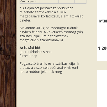
Csomagpont
* Az ajánlott postakész borítékban
feladható termékeket a súlyuk
megadásával korlátozzuk, s ami fizikailag
belefér.
GYERE
Maximum 40 kg-os csomagot tudunk
egyben feladni. A következő csomag (ok)
szállítási díjai újra a táblázatnak
megfelelően számítódnak ki.
1 2
Átfutási idő:
postai feladás: 5 nap
futár: 3 nap
Fogyasztó áraink, és a szállítási díjaink
bruttó, a viszonteleadói áraink viszont
nettó módon jelennek meg.