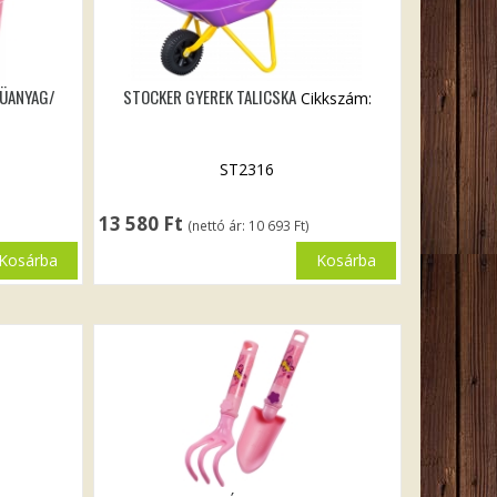
MÜANYAG/
STOCKER GYEREK TALICSKA
Cikkszám:
ST2316
13 580
Ft
(nettó ár:
10 693
Ft
)
Kosárba
Kosárba