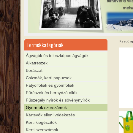
Kezdőla
Termékkategóriák
Ágvágók és teleszkópos ágvágók
Alkatrészek
Borászat
Csizmák, kerti papucsok
Fátyolfóliák és gyomfóliák
Fűrészek és hernyózó ollók
Fűszegély nyírók és sövénynyírók
Gyermek szerszámok
Kártevők elleni védekezés
Kerti kiegészítők
Kerti szerszámok