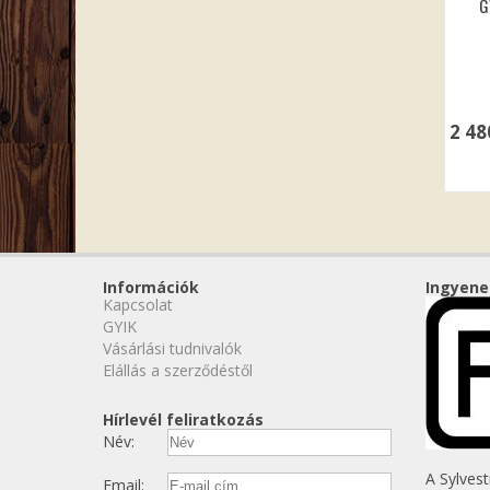
G
2 4
Információk
Ingyene
Kapcsolat
GYIK
Vásárlási tudnivalók
Elállás a szerződéstől
Hírlevél feliratkozás
Név:
A Sylves
Email: