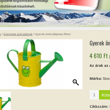
p
/
Gyermek szerszámok
/ Gyerek öntözőkanna /fém/
Gyerek ö
4 610
Ft
Az árak az
Márka:
Stoc
Kos
Cikkszám: