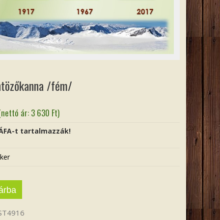
ntözőkanna /fém/
(nettó ár:
3 630
Ft
)
 ÁFA-t tartalmazzák!
ker
árba
ST4916