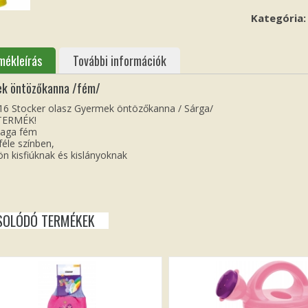
Kategória
mékleírás
További információk
ek öntözőkanna /fém/
6 Stocker olasz Gyermek öntözőkanna / Sárga/
 TERMÉK!
yaga fém
féle színben,
ön kisfiúknak és kislányoknak
SOLÓDÓ TERMÉKEK