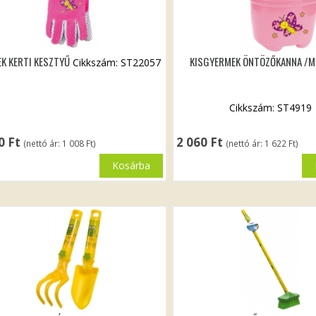
K KERTI KESZTYŰ
KISGYERMEK ÖNTÖZŐKANNA /
Cikkszám: ST22057
Cikkszám: ST4919
80
Ft
2 060
Ft
(nettó ár:
1 008
Ft
)
(nettó ár:
1 622
Ft
)
Kosárba