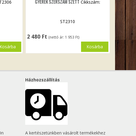
GYEREK SZERSZÁM SZETT
ST2306
Cikkszám:
ST2310
2 480
Ft
(nettó ár:
1 953
Ft
)
Kosárba
Kosárba
Házhozszállítás
Ön
A kertészetünkben vásárolt termékekhez