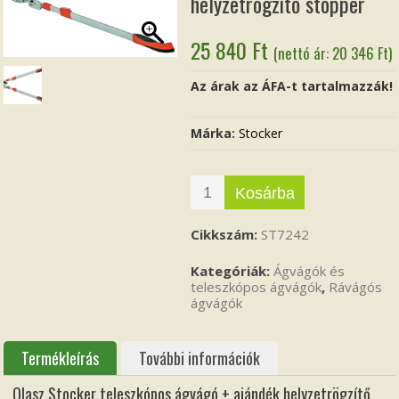
helyzetrögzítő stopper
25 840
Ft
(nettó ár:
20 346
Ft
)
Az árak az ÁFA-t tartalmazzák!
Márka:
Stocker
Kosárba
Cikkszám:
ST7242
Kategóriák:
Ágvágók és
teleszkópos ágvágók
,
Rávágós
ágvágók
Termékleírás
További információk
Olasz Stocker teleszkópos ágvágó + ajándék helyzetrögzítő