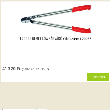
L20065 NÉMET LÖWE ÁGVÁGÓ
Cikkszám: L20065
41 320
Ft
(nettó ár:
32 535
Ft
)
Kosárba