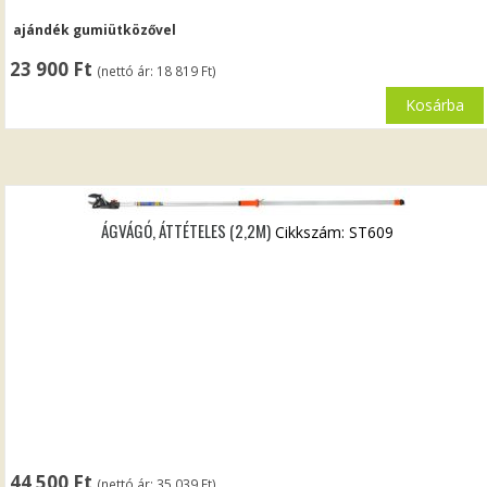
ajándék gumiütközővel
23 900
Ft
(nettó ár:
18 819
Ft
)
Kosárba
ÁGVÁGÓ, ÁTTÉTELES (2,2M)
Cikkszám: ST609
44 500
Ft
(nettó ár:
35 039
Ft
)