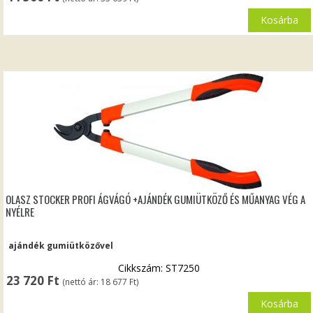
Kosárba
OLASZ STOCKER PROFI ÁGVÁGÓ +AJÁNDÉK GUMIÜTKÖZŐ ÉS MŰANYAG VÉG A
NYÉLRE
ajándék gumiütközővel
Cikkszám: ST7250
23 720
Ft
(nettó ár:
18 677
Ft
)
Kosárba