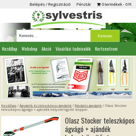
Belépés / Regisztráció
Pénztár
0 termékek
0 Ft
Kezdőlap
Webshop
Akció
Vásárlási tudnivalók
Kertcentrum
Viszonteladóknak
Partnereink
Kapcsolat
Kezdőlap
/
Ágvágók és teleszkópos ágvágók
/
Rávágós ágvágók
/ Olasz Stocker
teleszkópos ágvágó + ajándék helyzetrögzítő stopper
Olasz Stocker teleszkópos
ágvágó + ajándék