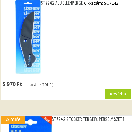
ST7242 ALU ELLENPENGE
Cikkszám: SC7242
5 970
Ft
(nettó ár:
4 701
Ft
)
Kosárba
ST7242 STOCKER TENGELY, PERSELY SZETT
Akció!