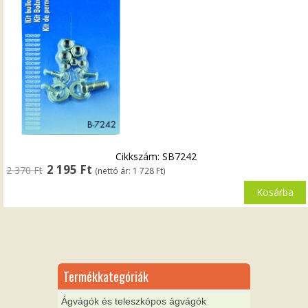
Cikkszám: SB7242
Original
Current
2 195
Ft
2 370
Ft
(nettó ár:
1 728
Ft
)
price
price
was:
is:
Kosárba
2
2
370 Ft.
195 Ft.
Termékkategóriák
Ágvágók és teleszkópos ágvágók