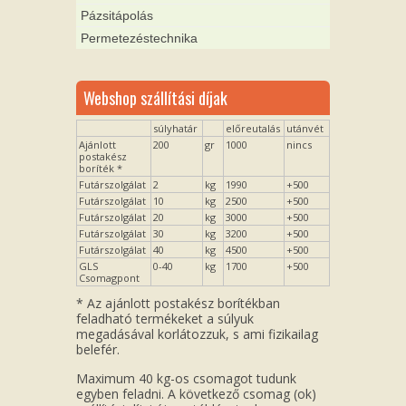
Pázsitápolás
Permetezéstechnika
Webshop szállítási díjak
súlyhatár
előreutalás
utánvét
Ajánlott
200
gr
1000
nincs
postakész
boríték *
Futárszolgálat
2
kg
1990
+500
Futárszolgálat
10
kg
2500
+500
Futárszolgálat
20
kg
3000
+500
Futárszolgálat
30
kg
3200
+500
Futárszolgálat
40
kg
4500
+500
GLS
0-40
kg
1700
+500
Csomagpont
* Az ajánlott postakész borítékban
feladható termékeket a súlyuk
megadásával korlátozzuk, s ami fizikailag
belefér.
Maximum 40 kg-os csomagot tudunk
egyben feladni. A következő csomag (ok)