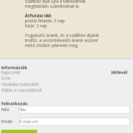
szállítási díjai újra a táblázatnak
megfelelően számítódnak ki.
Átfutási idő:
postai feladás: 5 nap
futár: 3 nap
Fogyasztó áraink, és a szállítási díjaink
bruttó, a viszonteleadói áraink viszont
nettó módon jelennek meg.
Információk
Kapcsolat
Hírlevél
GYIK
Vásárlási tudnivalók
Elállás a szerződéstől
feliratkozás
Név:
Email: