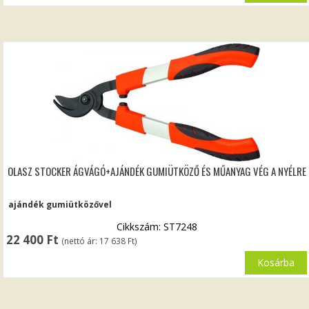
OLASZ STOCKER ÁGVÁGÓ+AJÁNDÉK GUMIÜTKÖZŐ ÉS MŰANYAG VÉG A NYÉLRE
ajándék gumiütközővel
Cikkszám: ST7248
22 400
Ft
(nettó ár:
17 638
Ft
)
Kosárba