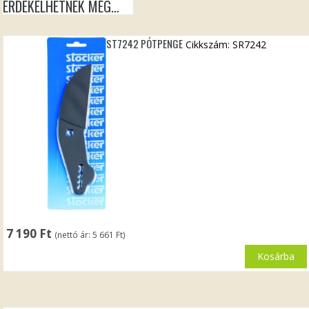
ÉRDEKELHETNEK MÉG…
ST7242 PÓTPENGE
Cikkszám: SR7242
7 190
Ft
(nettó ár:
5 661
Ft
)
Kosárba