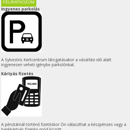
Ingyenes parkolás
A Sylvestris Kertcentrum látogatásakor a vásárlási idő alatt
ingyenesen veheti igénybe parkolónkat.
Kártyás fizetés
A pénztárnál történő fizetéskor Ön választhat a készpénzes vagy a
bankkártyás fizetési mód között.