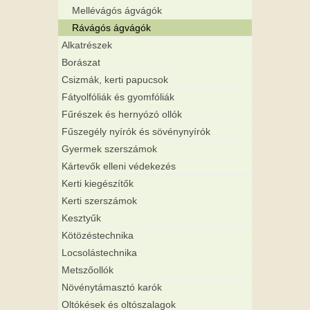
Mellévágós ágvágók
Rávágós ágvágók
Alkatrészek
Borászat
Csizmák, kerti papucsok
Fátyolfóliák és gyomfóliák
Fűrészek és hernyózó ollók
Fűszegély nyírók és sövénynyírók
Gyermek szerszámok
Kártevők elleni védekezés
Kerti kiegészítők
Kerti szerszámok
Kesztyűk
Kötözéstechnika
Locsolástechnika
Metszőollók
Növénytámasztó karók
Oltókések és oltószalagok