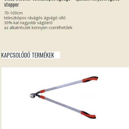
stopper
70-100cm
teleszkópos rávágós ágvágó olló
30%-kal nagyobb vágóerő
az alkatrészek könnyen cserélhetőek
KAPCSOLÓDÓ TERMÉKEK