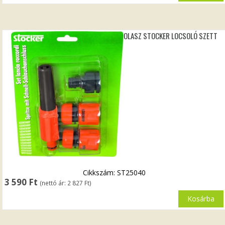
OLASZ STOCKER LOCSOLÓ SZETT
Cikkszám: ST25040
3 590
Ft
(nettó ár:
2 827
Ft
)
Kosárba