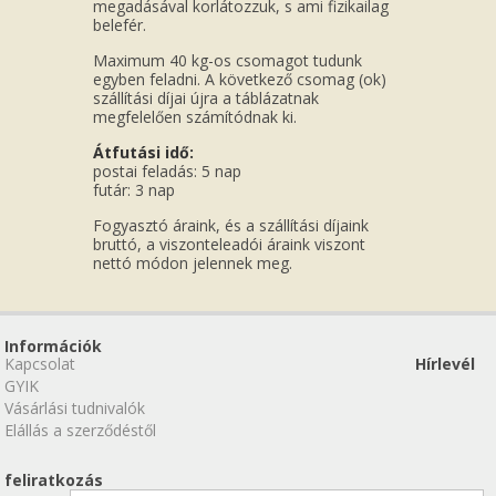
megadásával korlátozzuk, s ami fizikailag
belefér.
Maximum 40 kg-os csomagot tudunk
egyben feladni. A következő csomag (ok)
szállítási díjai újra a táblázatnak
megfelelően számítódnak ki.
Átfutási idő:
postai feladás: 5 nap
futár: 3 nap
Fogyasztó áraink, és a szállítási díjaink
bruttó, a viszonteleadói áraink viszont
nettó módon jelennek meg.
Információk
Kapcsolat
Hírlevél
GYIK
Vásárlási tudnivalók
Elállás a szerződéstől
feliratkozás