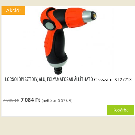
Akció!
LOCSOLÓPISZTOLY, ALU, FOLYAMATOSAN ÁLLÍTHATÓ
Cikkszám: ST27213
Original
Current
7 084
Ft
7 990
Ft
(nettó ár:
5 578
Ft
)
price
price
was:
is:
Kosárba
7
7
990 Ft.
084 Ft.