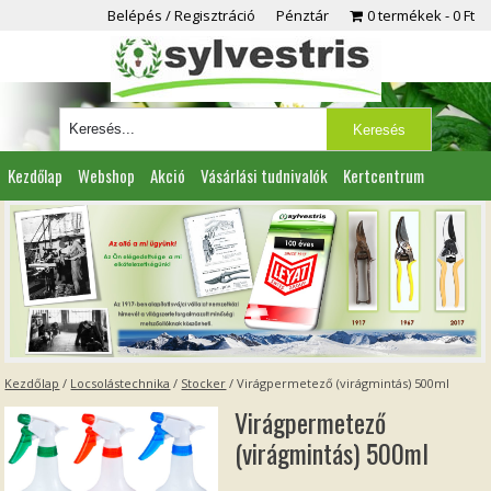
Belépés / Regisztráció
Pénztár
0 termékek
0 Ft
Kezdőlap
Webshop
Akció
Vásárlási tudnivalók
Kertcentrum
Viszonteladóknak
Partnereink
Kapcsolat
Kezdőlap
/
Locsolástechnika
/
Stocker
/ Virágpermetező (virágmintás) 500ml
Virágpermetező
(virágmintás) 500ml