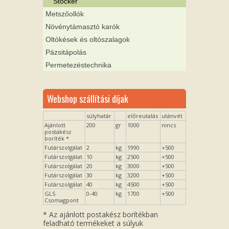
Stocker
Metszőollók
Növénytámasztó karók
Oltókések és oltószalagok
Pázsitápolás
Permetezéstechnika
Webshop szállítási díjak
súlyhatár
előreutalás
utánvét
Ajánlott
200
gr
1000
nincs
postakész
boríték *
Futárszolgálat
2
kg
1990
+500
Futárszolgálat
10
kg
2500
+500
Futárszolgálat
20
kg
3000
+500
Futárszolgálat
30
kg
3200
+500
Futárszolgálat
40
kg
4500
+500
GLS
0-40
kg
1700
+500
Csomagpont
* Az ajánlott postakész borítékban
feladható termékeket a súlyuk