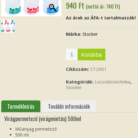
940
Ft
(nettó ár:
740
Ft
)
Az árak az ÁFA-t tartalmazzák!
Márka:
Stocker
Kosárba
Cikkszám:
ST2901
Kategóriák:
Locsolástechnika
,
Stocker
Termékleírás
További információk
Virágpermetező (virágmintás) 500ml
Műanyag permetező
500 ml