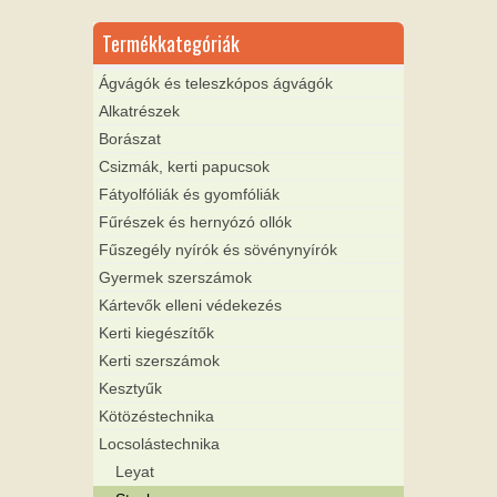
Termékkategóriák
Ágvágók és teleszkópos ágvágók
Alkatrészek
Borászat
Csizmák, kerti papucsok
Fátyolfóliák és gyomfóliák
Fűrészek és hernyózó ollók
Fűszegély nyírók és sövénynyírók
Gyermek szerszámok
Kártevők elleni védekezés
Kerti kiegészítők
Kerti szerszámok
Kesztyűk
Kötözéstechnika
Locsolástechnika
Leyat