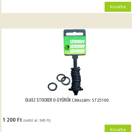
Kosárba
OLASZ STOCKER O-GYŰRŰK
Cikkszám: ST25100
1 200
Ft
(nettó ár:
945
Ft
)
Kosárba