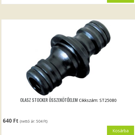
OLASZ STOCKER ÖSSZEKÖTŐELEM
Cikkszám: ST25080
640
Ft
(nettó ár:
504
Ft
)
Kosárba