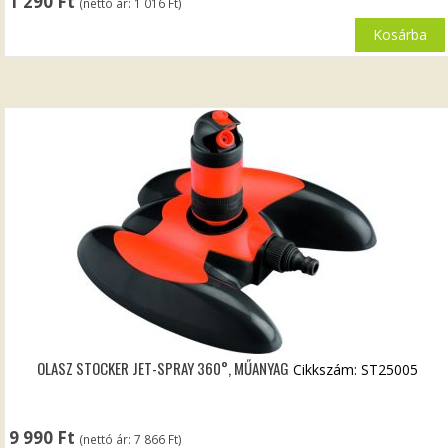
1 290
Ft
(nettó ár:
1 016
Ft
)
Kosárba
OLASZ STOCKER JET-SPRAY 360°, MŰANYAG
Cikkszám: ST25005
9 990
Ft
(nettó ár:
7 866
Ft
)