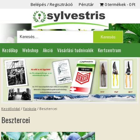
Belépés / Regisztráció
Pénztár
0 termékek
0 Ft
Kezdőlap
Webshop
Akció
Vásárlási tudnivalók
Kertcentrum
Viszonteladóknak
Partnereink
Kapcsolat
Kezdőoldal
/
Faiskola
/
Besztercei
Besztercei