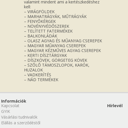
valamint mindent ami a kertészkedéshez
kell:
– VIRÁGFÖLDEK
– MARHATRÁGYÁK, MŰTRÁGYÁK
– FENYŐKÉRGEK
– NÖVÉNYVÉDŐSZEREK
– TELÍTETT FATERMÉKEK
– BALKONLÁDÁK
– OLASZ AGYAG ÉS MŰANYAG CSEREPEK
– MAGYAR MŰANYAG CSEREPEK
– MAGYAR KÉZMŰVES AGYAG CSEREPEK
– KERTI DÍSZTÁRGYAK
– DÍSZKÖVEK, GÖRGETEG KÖVEK
– SZŐLŐ TÁMOSZLOPOK, KARÓK,
HUZALOK
– VADKERÍTÉS
– NÁD TERMÉKEK
Információk
Kapcsolat
Hírlevél
GYIK
Vásárlási tudnivalók
Elállás a szerződéstől