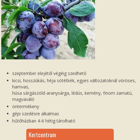
szeptember elejétől végéig szedhető
kicsi, hosszúkás, héja sötétkék, egyes változatoknál vöröses,
hamvas,
húsa sárgászöld-aranysárga, lédús, kemény, finom zamatú,
magvaváló
öntermékeny
gépi szedésre alkalmas
hűtőházban 4-6 hétig tárolható
Kertcentrum