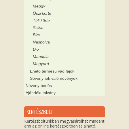
Meggy
Őszi körte
Téli körte
Szilva
Birs
Naspolya
Dió
Mandula
Mogyoró
Ehető termésű vad fajok
Sövénynek való növények
Növény bérlés
Ajándékutalvány
KERTÉSZBOLT
Kertészboltunkban megvásárolhat mindent
ami az online kertészboltban található,