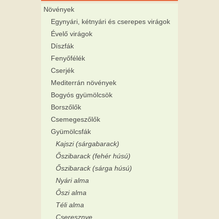
Növények
Egynyári, kétnyári és cserepes virágok
Évelő virágok
Díszfák
Fenyőfélék
Cserjék
Mediterrán növények
Bogyós gyümölcsök
Borszőlők
Csemegeszőlők
Gyümölcsfák
Kajszi (sárgabarack)
Őszibarack (fehér húsú)
Őszibarack (sárga húsú)
Nyári alma
Őszi alma
Téli alma
Cseresznye