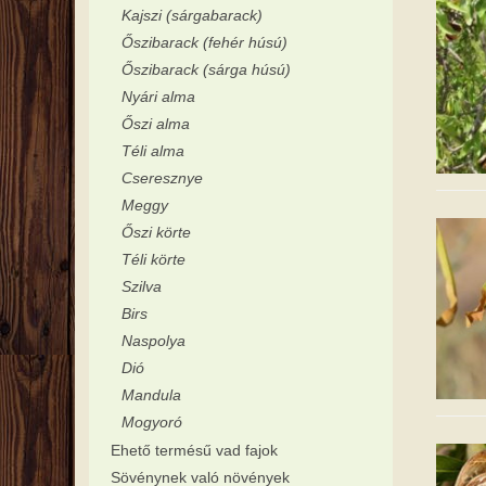
Kajszi (sárgabarack)
Őszibarack (fehér húsú)
Őszibarack (sárga húsú)
Nyári alma
Őszi alma
Téli alma
Cseresznye
Meggy
Őszi körte
Téli körte
Szilva
Birs
Naspolya
Dió
Mandula
Mogyoró
Ehető termésű vad fajok
Sövénynek való növények