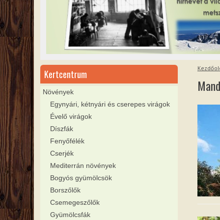
Kezdőol
Kertcentrum
Mand
Növények
Egynyári, kétnyári és cserepes virágok
Évelő virágok
Díszfák
Fenyőfélék
Cserjék
Mediterrán növények
Bogyós gyümölcsök
Borszőlők
Csemegeszőlők
Gyümölcsfák