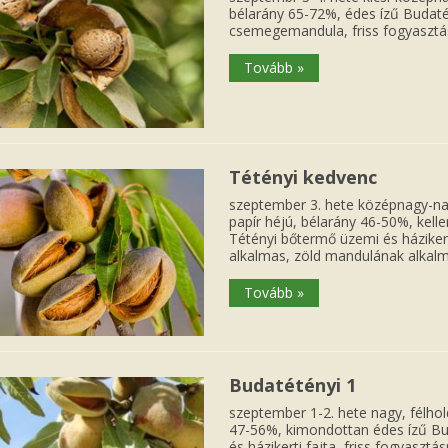
bélarány 65-72%, édes ízű Budatét
csemegemandula, friss fogyasztá
Tovább »
Tétényi kedvenc
szeptember 3. hete középnagy-nag
papír héjú, bélarány 46-50%, kel
Tétényi bőtermő üzemi és házikerti
alkalmas, zöld mandulának alkal
Tovább »
Budatétényi 1
szeptember 1-2. hete nagy, félhold
47-56%, kimondottan édes ízű Bu
és házikerti fajta, friss fogyasztá