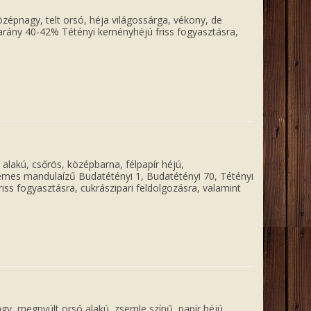
zépnagy, telt orsó, héja világossárga, vékony, de
larány 40-42% Tétényi keményhéjú friss fogyasztásra,
alakú, csőrös, középbarna, félpapír héjú,
emes mandulaízű Budatétényi 1, Budatétényi 70, Tétényi
riss fogyasztásra, cukrászipari feldolgozásra, valamint
gy, megnyúlt orsó alakú, zsemle színű, papír héjú,