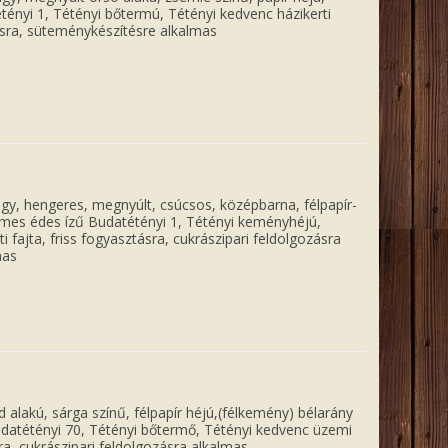
ényi 1, Tétényi bőtermú, Tétényi kedvenc házikerti
sra, süteménykészítésre alkalmas
y, hengeres, megnyúlt, csúcsos, középbarna, félpapír-
lemes édes ízű Budatétényi 1, Tétényi keményhéjú,
 fajta, friss fogyasztásra, cukrászipari feldolgozásra
mas
 alakú, sárga színű, félpapír héjú,(félkemény) bélarány
datétényi 70, Tétényi bőtermő, Tétényi kedvenc üzemi
sra, cukrászipari feldolgozásra alkalmas