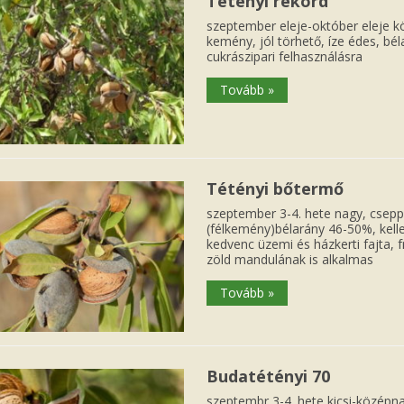
Tétényi rekord
szeptember eleje-október eleje kö
kemény, jól törhető, íze édes, bé
cukrászipari felhasználásra
Tovább »
Tétényi bőtermő
szeptember 3-4. hete nagy, csepp 
(félkemény)bélarány 46-50%, kell
kedvenc üzemi és házkerti fajta, f
zöld mandulának is alkalmas
Tovább »
Budatétényi 70
szeptembr 3-4. hete kicsi-középna