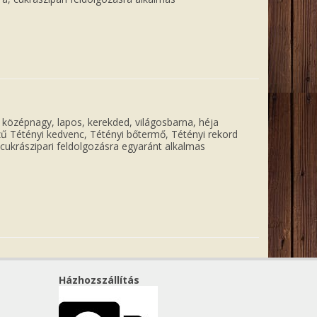
középnagy, lapos, kerekded, világosbarna, héja
ű Tétényi kedvenc, Tétényi bőtermő, Tétényi rekord
s cukrászipari feldolgozásra egyaránt alkalmas
Házhozszállítás