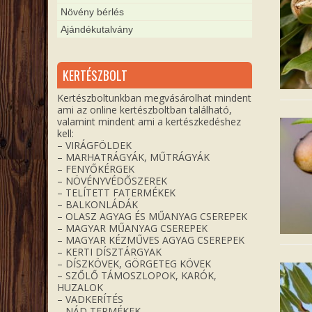
Növény bérlés
Ajándékutalvány
KERTÉSZBOLT
Kertészboltunkban megvásárolhat mindent
ami az online kertészboltban található,
valamint mindent ami a kertészkedéshez
kell:
– VIRÁGFÖLDEK
– MARHATRÁGYÁK, MŰTRÁGYÁK
– FENYŐKÉRGEK
– NÖVÉNYVÉDŐSZEREK
– TELÍTETT FATERMÉKEK
– BALKONLÁDÁK
– OLASZ AGYAG ÉS MŰANYAG CSEREPEK
– MAGYAR MŰANYAG CSEREPEK
– MAGYAR KÉZMŰVES AGYAG CSEREPEK
– KERTI DÍSZTÁRGYAK
– DÍSZKÖVEK, GÖRGETEG KÖVEK
– SZŐLŐ TÁMOSZLOPOK, KARÓK,
HUZALOK
– VADKERÍTÉS
– NÁD TERMÉKEK