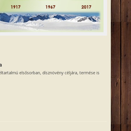
a
tartalmú elsősorban, dísznövény céljára, termése is