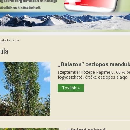
dal
/
Faiskola
ula
,,Balaton” oszlopos mandul
szeptember közepe Papírhéjú, 60 % bél
fogyasztható, értéke oszlopos alakja
Tovább »