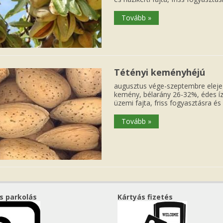
Tovább »
Tétényi keményhéjú
augusztus vége-szeptembre eleje 
kemény, bélarány 26-32%, édes íz
üzemi fajta, friss fogyasztásra é
Tovább »
s parkolás
Kártyás fizetés