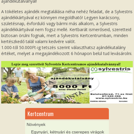
ajándékutalványal!
A tökéletes ajándék megtalálása néha nehéz feladat, de a Sylvestris
ajándékkártyával ez könnyen megoldható! Legyen karácsony,
születésnap, évforduló vagy bármi más alkalom, a Sylvestris
ajándékkártyával nem fogsz mellé. Kertbarát ismerőseid, szeretteid
biztosan örülni fognak, mert a Sylvestris Kertcentrumban, minden
kertészkedő talál valami kedvére valót.
1.000-től 50.000Ft-ig tetszés szerint választhatsz ajándékutalány
értéket, melyet a megajándékozott 6 hónapon belül tud levásárolni.
Kertcentrum
Növények
Egynyári, kétnyári és cserepes virágok