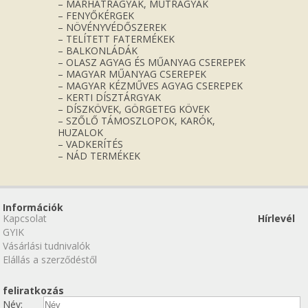
– MARHATRÁGYÁK, MŰTRÁGYÁK
– FENYŐKÉRGEK
– NÖVÉNYVÉDŐSZEREK
– TELÍTETT FATERMÉKEK
– BALKONLÁDÁK
– OLASZ AGYAG ÉS MŰANYAG CSEREPEK
– MAGYAR MŰANYAG CSEREPEK
– MAGYAR KÉZMŰVES AGYAG CSEREPEK
– KERTI DÍSZTÁRGYAK
– DÍSZKÖVEK, GÖRGETEG KÖVEK
– SZŐLŐ TÁMOSZLOPOK, KARÓK,
HUZALOK
– VADKERÍTÉS
– NÁD TERMÉKEK
Információk
Kapcsolat
Hírlevél
GYIK
Vásárlási tudnivalók
Elállás a szerződéstől
feliratkozás
Név: