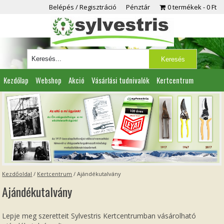
Belépés / Regisztráció
Pénztár
0 termékek
0 Ft
Kezdőlap
Webshop
Akció
Vásárlási tudnivalók
Kertcentrum
Viszonteladóknak
Partnereink
Kapcsolat
Kezdőoldal
/
Kertcentrum
/
Ajándékutalvány
Ajándékutalvány
Lepje meg szeretteit Sylvestris Kertcentrumban vásárolható