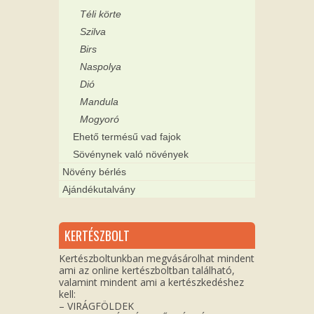
Téli körte
Szilva
Birs
Naspolya
Dió
Mandula
Mogyoró
Ehető termésű vad fajok
Sövénynek való növények
Növény bérlés
Ajándékutalvány
KERTÉSZBOLT
Kertészboltunkban megvásárolhat mindent
ami az online kertészboltban található,
valamint mindent ami a kertészkedéshez
kell:
– VIRÁGFÖLDEK