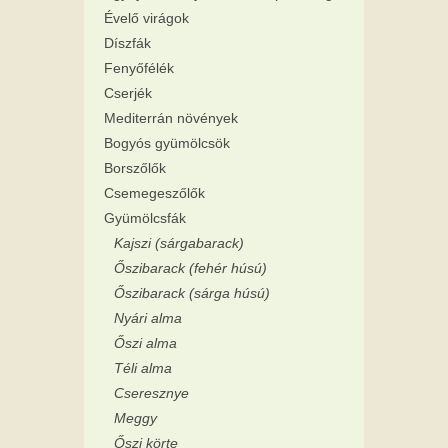
Évelő virágok
Díszfák
Fenyőfélék
Cserjék
Mediterrán növények
Bogyós gyümölcsök
Borszőlők
Csemegeszőlők
Gyümölcsfák
Kajszi (sárgabarack)
Őszibarack (fehér húsú)
Őszibarack (sárga húsú)
Nyári alma
Őszi alma
Téli alma
Cseresznye
Meggy
Őszi körte