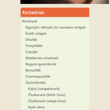
Kertcentrum
Növények
Egynyári, kétnyári és cserepes virágok
Évelő virágok
Díszfák
Fenyőfélék
Cserjék
Mediterrán növények
Bogyós gyümölcsök
Borszőlők
Csemegeszőlők
Gyümölcsfák
Kajszi (sárgabarack)
Őszibarack (fehér húsú)
Őszibarack (sárga húsú)
Nyári alma