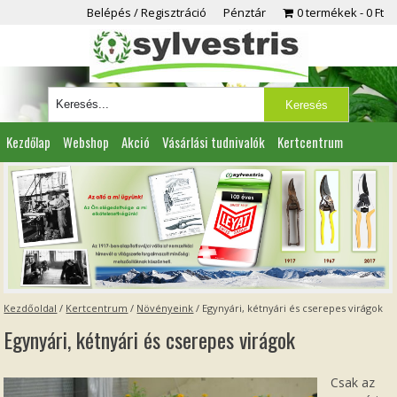
Belépés / Regisztráció
Pénztár
0 termékek
0 Ft
Kezdőlap
Webshop
Akció
Vásárlási tudnivalók
Kertcentrum
Viszonteladóknak
Partnereink
Kapcsolat
Kezdőoldal
/
Kertcentrum
/
Növényeink
/
Egynyári, kétnyári és cserepes virágok
Egynyári, kétnyári és cserepes virágok
Csak az