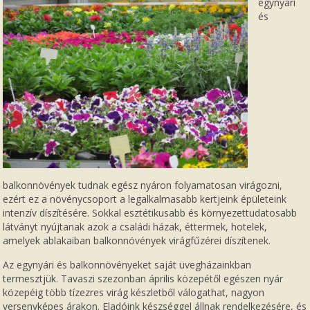
egynyári
és
balkonnövények tudnak egész nyáron folyamatosan virágozni,
ezért ez a növénycsoport a legalkalmasabb kertjeink épületeink
intenzív díszítésére. Sokkal esztétikusabb és környezettudatosabb
látványt nyújtanak azok a családi házak, éttermek, hotelek,
amelyek ablakaiban balkonnövények virágfűzérei díszítenek.
Az egynyári és balkonnövényeket saját üvegházainkban
termesztjük. Tavaszi szezonban április közepétől egészen nyár
közepéig több tízezres virág készletből válogathat, nagyon
versenyképes árakon. Eladóink készséggel állnak rendelkezésére, és