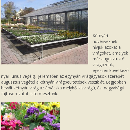
Kétnyári
növényeknek
hívjuk azokat a
virágokat, amelyek
már augusztustól
virágoznak,
egészen következő
nyár június végéig. Jellemzően az egynyári virágágyások szerepét
augusztus végétől a kétnyári virágbeültetések veszik át. Legjobban
bevált kétnyári virág az árvácska melyből kisvirágú, és nagyvirágú
fajtasorozatot is termesztünk.