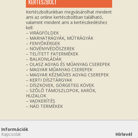
KERTÉSZBOLT
Kertészboltunkban megvásárolhat mindent
ami az online kertészboltban található,
valamint mindent ami a kertészkedéshez
kell:
– VIRÁGFÖLDEK
– MARHATRÁGYÁK, MŰTRÁGYÁK
– FENYŐKÉRGEK
– NÖVÉNYVÉDŐSZEREK
– TELÍTETT FATERMÉKEK
– BALKONLÁDÁK
– OLASZ AGYAG ÉS MŰANYAG CSEREPEK
– MAGYAR MŰANYAG CSEREPEK
– MAGYAR KÉZMŰVES AGYAG CSEREPEK
– KERTI DÍSZTÁRGYAK
– DÍSZKÖVEK, GÖRGETEG KÖVEK
– SZŐLŐ TÁMOSZLOPOK, KARÓK,
HUZALOK
– VADKERÍTÉS
– NÁD TERMÉKEK
Információk
Kapcsolat
Hírlevél