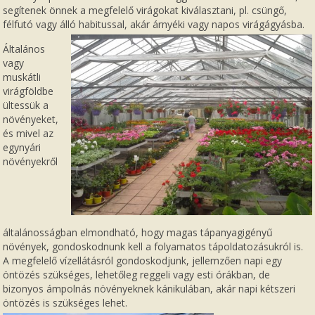
segítenek önnek a megfelelő virágokat kiválasztani, pl. csüngő,
félfutó vagy álló habitussal, akár árnyéki vagy napos virágágyásba.
Általános
vagy
muskátli
virágföldbe
ültessük a
növényeket,
és mivel az
egynyári
növényekről
általánosságban elmondható, hogy magas tápanyagigényű
növények, gondoskodnunk kell a folyamatos tápoldatozásukról is.
A megfelelő vízellátásról gondoskodjunk, jellemzően napi egy
öntözés szükséges, lehetőleg reggeli vagy esti órákban, de
bizonyos ámpolnás növényeknek kánikulában, akár napi kétszeri
öntözés is szükséges lehet.