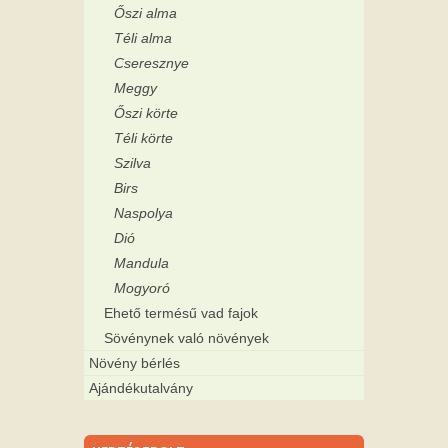
Őszi alma
Téli alma
Cseresznye
Meggy
Őszi körte
Téli körte
Szilva
Birs
Naspolya
Dió
Mandula
Mogyoró
Ehető termésű vad fajok
Sövénynek való növények
Növény bérlés
Ajándékutalvány