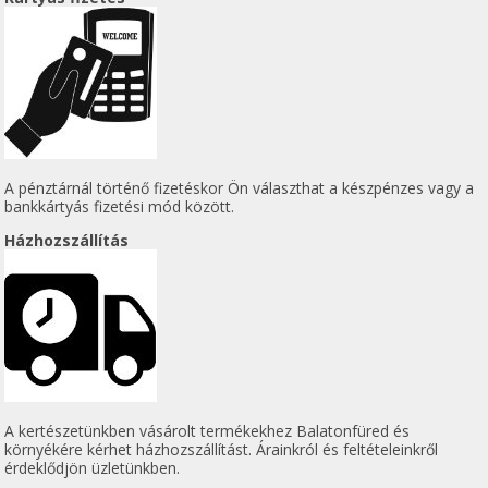
A pénztárnál történő fizetéskor Ön választhat a készpénzes vagy a
bankkártyás fizetési mód között.
Házhozszállítás
A kertészetünkben vásárolt termékekhez Balatonfüred és
környékére kérhet házhozszállítást. Árainkról és feltételeinkről
érdeklődjön üzletünkben.