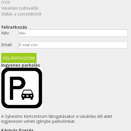
GYIK
Vásárlási tudnivalók
Elállás a szerződéstől
feliratkozás
Név:
Email:
Ingyenes parkolás
A Sylvestris Kertcentrum látogatásakor a vásárlási idő alatt
ingyenesen veheti igénybe parkolónkat.
Kártyás fizetés