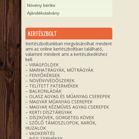
Növény bérlés
Ajándékutalvány
KERTÉSZBOLT
Kertészboltunkban megvásárolhat mindent
ami az online kertészboltban található,
valamint mindent ami a kertészkedéshez
kell:
– VIRÁGFÖLDEK
– MARHATRÁGYÁK, MŰTRÁGYÁK
– FENYŐKÉRGEK
– NÖVÉNYVÉDŐSZEREK
– TELÍTETT FATERMÉKEK
– BALKONLÁDÁK
– OLASZ AGYAG ÉS MŰANYAG CSEREPEK
– MAGYAR MŰANYAG CSEREPEK
– MAGYAR KÉZMŰVES AGYAG CSEREPEK
– KERTI DÍSZTÁRGYAK
– DÍSZKÖVEK, GÖRGETEG KÖVEK
– SZŐLŐ TÁMOSZLOPOK, KARÓK,
HUZALOK
– VADKERÍTÉS
– NÁD TERMÉKEK