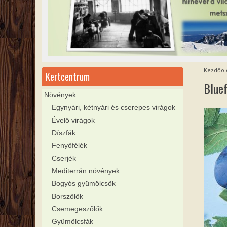
Kezdőol
Kertcentrum
Blue
Növények
Egynyári, kétnyári és cserepes virágok
Évelő virágok
Díszfák
Fenyőfélék
Cserjék
Mediterrán növények
Bogyós gyümölcsök
Borszőlők
Csemegeszőlők
Gyümölcsfák