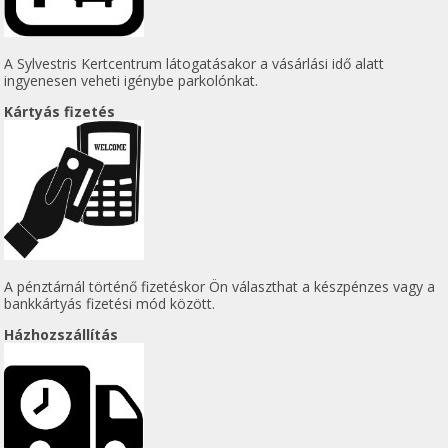
A Sylvestris Kertcentrum látogatásakor a vásárlási idő alatt
ingyenesen veheti igénybe parkolónkat.
Kártyás fizetés
A pénztárnál történő fizetéskor Ön választhat a készpénzes vagy a
bankkártyás fizetési mód között.
Házhozszállítás