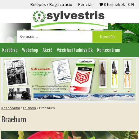
Belépés / Regisztráció
Pénztár
0 termékek
0 Ft
Kezdőlap
Webshop
Akció
Vásárlási tudnivalók
Kertcentrum
Viszonteladóknak
Partnereink
Kapcsolat
Kezdőoldal
/
Faiskola
/
Braeburn
Braeburn