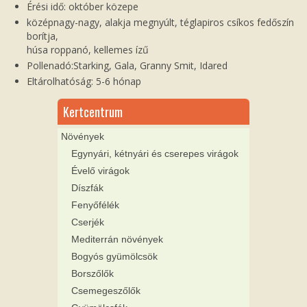
Érési idő: október közepe
középnagy-nagy, alakja megnyúlt, téglapiros csíkos fedőszín
borítja,
húsa roppanó, kellemes ízű
Pollenadó:Starking, Gala, Granny Smit, Idared
Eltárolhatóság: 5-6 hónap
Kertcentrum
Növények
Egynyári, kétnyári és cserepes virágok
Évelő virágok
Díszfák
Fenyőfélék
Cserjék
Mediterrán növények
Bogyós gyümölcsök
Borszőlők
Csemegeszőlők