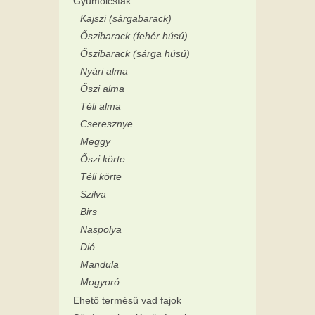
Gyümölcsfák
Kajszi (sárgabarack)
Őszibarack (fehér húsú)
Őszibarack (sárga húsú)
Nyári alma
Őszi alma
Téli alma
Cseresznye
Meggy
Őszi körte
Téli körte
Szilva
Birs
Naspolya
Dió
Mandula
Mogyoró
Ehető termésű vad fajok