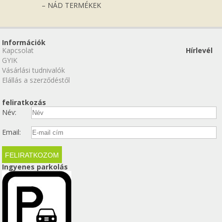
– NÁD TERMÉKEK
Információk
Kapcsolat
Hírlevél
GYIK
Vásárlási tudnivalók
Elállás a szerződéstől
feliratkozás
Név:
Email:
Ingyenes parkolás