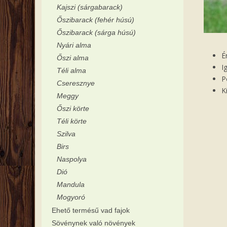
Kajszi (sárgabarack)
Őszibarack (fehér húsú)
Őszibarack (sárga húsú)
Nyári alma
É
Őszi alma
I
Téli alma
P
Cseresznye
K
Meggy
Őszi körte
Téli körte
Szilva
Birs
Naspolya
Dió
Mandula
Mogyoró
Ehető termésű vad fajok
Sövénynek való növények