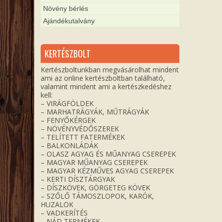
Növény bérlés
Ajándékutalvány
KERTÉSZBOLT
Kertészboltunkban megvásárolhat mindent
ami az online kertészboltban található,
valamint mindent ami a kertészkedéshez
kell:
– VIRÁGFÖLDEK
– MARHATRÁGYÁK, MŰTRÁGYÁK
– FENYŐKÉRGEK
– NÖVÉNYVÉDŐSZEREK
– TELÍTETT FATERMÉKEK
– BALKONLÁDÁK
– OLASZ AGYAG ÉS MŰANYAG CSEREPEK
– MAGYAR MŰANYAG CSEREPEK
– MAGYAR KÉZMŰVES AGYAG CSEREPEK
– KERTI DÍSZTÁRGYAK
– DÍSZKÖVEK, GÖRGETEG KÖVEK
– SZŐLŐ TÁMOSZLOPOK, KARÓK,
HUZALOK
– VADKERÍTÉS
– NÁD TERMÉKEK