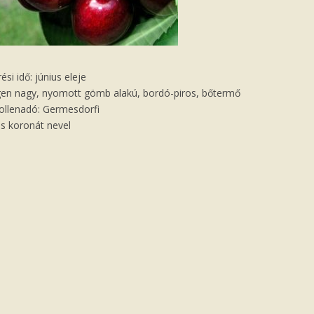
rési idő: június eleje
gen nagy, nyomott gömb alakú, bordó-piros, bőtermő
ollenadó: Germesdorfi
is koronát nevel