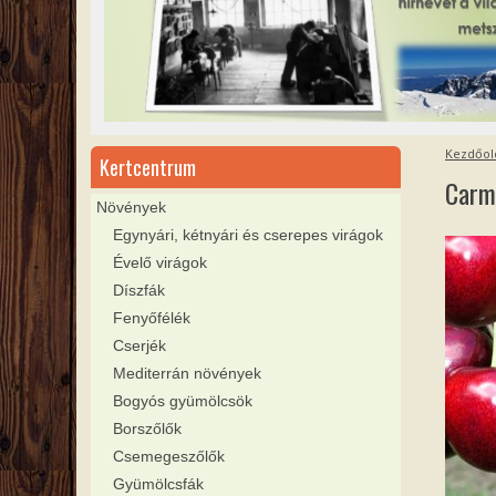
Kezdőol
Kertcentrum
Carm
Növények
Egynyári, kétnyári és cserepes virágok
Évelő virágok
Díszfák
Fenyőfélék
Cserjék
Mediterrán növények
Bogyós gyümölcsök
Borszőlők
Csemegeszőlők
Gyümölcsfák