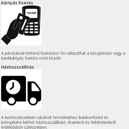
Kártyás fizetés
A pénztárnál történő fizetéskor Ön választhat a készpénzes vagy a
bankkártyás fizetési mód között.
Házhozszállítás
A kertészetünkben vásárolt termékekhez Balatonfüred és
környékére kérhet házhozszállítást. Árainkról és feltételeinkről
érdeklődjön üzletünkben.