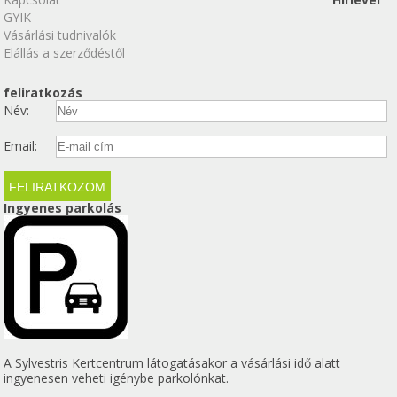
GYIK
Vásárlási tudnivalók
Elállás a szerződéstől
feliratkozás
Név:
Email:
Ingyenes parkolás
A Sylvestris Kertcentrum látogatásakor a vásárlási idő alatt
ingyenesen veheti igénybe parkolónkat.