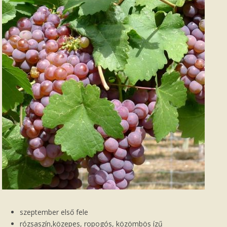
szeptember első fele
rózsaszín,közepes, ropogós, közömbös ízű