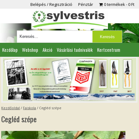
Belépés / Regisztráció
Pénztár
0 termékek
0 Ft
Kezdőlap
Webshop
Akció
Vásárlási tudnivalók
Kertcentrum
Viszonteladóknak
Partnereink
Kapcsolat
Kezdőoldal
/
Faiskola
/
Cegléd szépe
Cegléd szépe