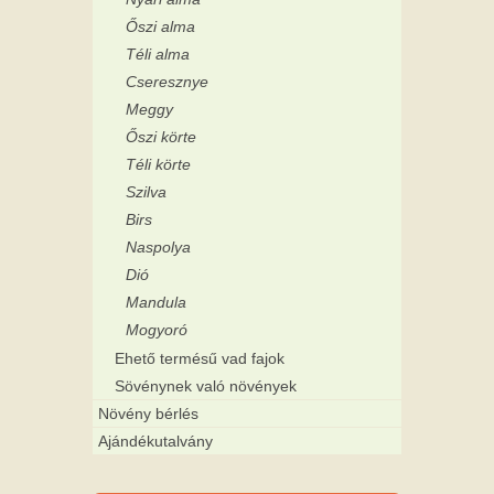
Őszi alma
Téli alma
Cseresznye
Meggy
Őszi körte
Téli körte
Szilva
Birs
Naspolya
Dió
Mandula
Mogyoró
Ehető termésű vad fajok
Sövénynek való növények
Növény bérlés
Ajándékutalvány