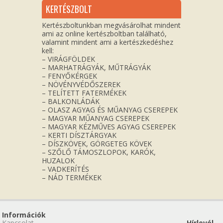
KERTÉSZBOLT
Kertészboltunkban megvásárolhat mindent
ami az online kertészboltban található,
valamint mindent ami a kertészkedéshez
kell:
– VIRÁGFÖLDEK
– MARHATRÁGYÁK, MŰTRÁGYÁK
– FENYŐKÉRGEK
– NÖVÉNYVÉDŐSZEREK
– TELÍTETT FATERMÉKEK
– BALKONLÁDÁK
– OLASZ AGYAG ÉS MŰANYAG CSEREPEK
– MAGYAR MŰANYAG CSEREPEK
– MAGYAR KÉZMŰVES AGYAG CSEREPEK
– KERTI DÍSZTÁRGYAK
– DÍSZKÖVEK, GÖRGETEG KÖVEK
– SZŐLŐ TÁMOSZLOPOK, KARÓK,
HUZALOK
– VADKERÍTÉS
– NÁD TERMÉKEK
Információk
Kapcsolat
Hírlevél