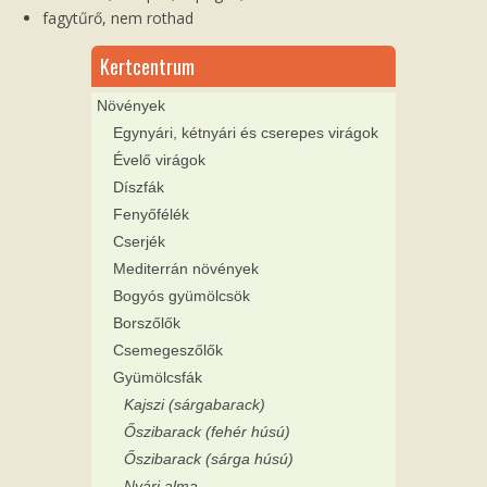
fagytűrő, nem rothad
Kertcentrum
Növények
Egynyári, kétnyári és cserepes virágok
Évelő virágok
Díszfák
Fenyőfélék
Cserjék
Mediterrán növények
Bogyós gyümölcsök
Borszőlők
Csemegeszőlők
Gyümölcsfák
Kajszi (sárgabarack)
Őszibarack (fehér húsú)
Őszibarack (sárga húsú)
Nyári alma