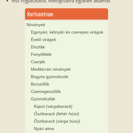
friss fogyasztásra, feldolgozásra egyaránt alkalmas
Kertcentrum
Növények
Egynyári, kétnyári és cserepes virágok
Évelő virágok
Díszfák
Fenyőfélék
Cserjék
Mediterrán növények
Bogyós gyümölcsök
Borszőlők
Csemegeszőlők
Gyümölcsfák
Kajszi (sárgabarack)
Őszibarack (fehér húsú)
Őszibarack (sárga húsú)
Nyári alma