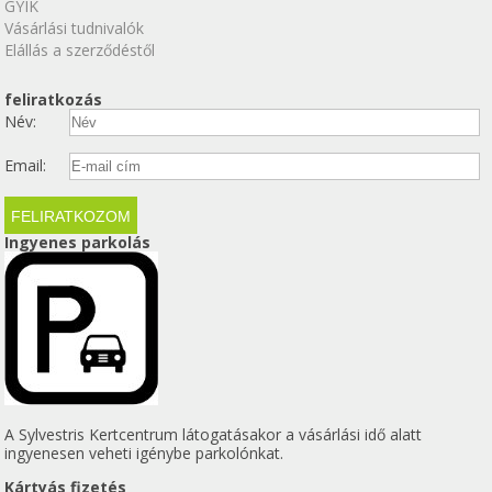
GYIK
Vásárlási tudnivalók
Elállás a szerződéstől
feliratkozás
Név:
Email:
Ingyenes parkolás
A Sylvestris Kertcentrum látogatásakor a vásárlási idő alatt
ingyenesen veheti igénybe parkolónkat.
Kártyás fizetés