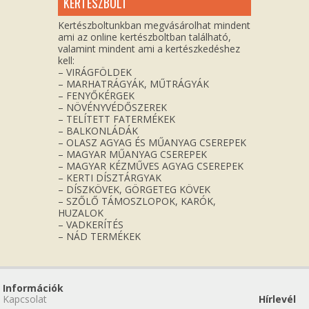
KERTÉSZBOLT
Kertészboltunkban megvásárolhat mindent
ami az online kertészboltban található,
valamint mindent ami a kertészkedéshez
kell:
– VIRÁGFÖLDEK
– MARHATRÁGYÁK, MŰTRÁGYÁK
– FENYŐKÉRGEK
– NÖVÉNYVÉDŐSZEREK
– TELÍTETT FATERMÉKEK
– BALKONLÁDÁK
– OLASZ AGYAG ÉS MŰANYAG CSEREPEK
– MAGYAR MŰANYAG CSEREPEK
– MAGYAR KÉZMŰVES AGYAG CSEREPEK
– KERTI DÍSZTÁRGYAK
– DÍSZKÖVEK, GÖRGETEG KÖVEK
– SZŐLŐ TÁMOSZLOPOK, KARÓK,
HUZALOK
– VADKERÍTÉS
– NÁD TERMÉKEK
Információk
Kapcsolat
Hírlevél