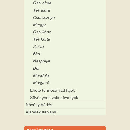
Őszi alma
Téli alma
Cseresznye
Meggy
Őszi körte
Téli körte
Szilva
Birs
Naspolya
Dió
Mandula
Mogyoró
Ehető termésű vad fajok
Sövénynek való növények
Növény bérlés
Ajándékutalvány