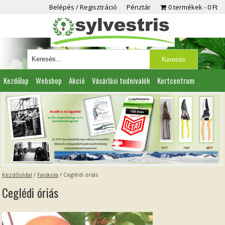
Belépés / Regisztráció
Pénztár
0 termékek
0 Ft
Kezdőlap
Webshop
Akció
Vásárlási tudnivalók
Kertcentrum
Viszonteladóknak
Partnereink
Kapcsolat
Kezdőoldal
/
Faiskola
/
Ceglédi óriás
Ceglédi óriás