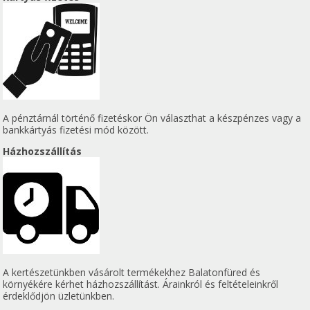
A pénztárnál történő fizetéskor Ön választhat a készpénzes vagy a
bankkártyás fizetési mód között.
Házhozszállítás
A kertészetünkben vásárolt termékekhez Balatonfüred és
környékére kérhet házhozszállítást. Árainkról és feltételeinkről
érdeklődjön üzletünkben.