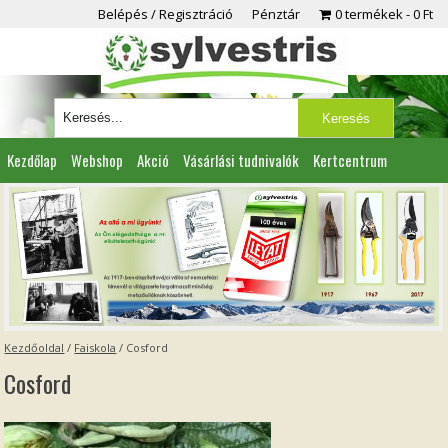
Belépés / Regisztráció
Pénztár
0 termékek
0 Ft
Kezdőlap
Webshop
Akció
Vásárlási tudnivalók
Kertcentrum
Viszonteladóknak
Partnereink
Kapcsolat
Kezdőoldal
/
Faiskola
/
Cosford
Cosford