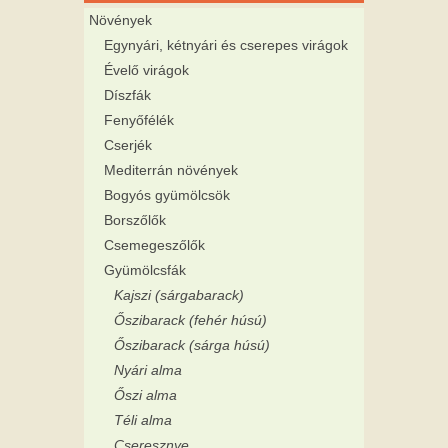
Növények
Egynyári, kétnyári és cserepes virágok
Évelő virágok
Díszfák
Fenyőfélék
Cserjék
Mediterrán növények
Bogyós gyümölcsök
Borszőlők
Csemegeszőlők
Gyümölcsfák
Kajszi (sárgabarack)
Őszibarack (fehér húsú)
Őszibarack (sárga húsú)
Nyári alma
Őszi alma
Téli alma
Cseresznye