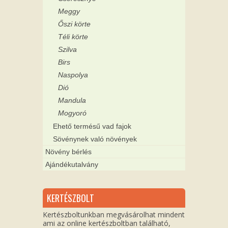
Meggy
Őszi körte
Téli körte
Szilva
Birs
Naspolya
Dió
Mandula
Mogyoró
Ehető termésű vad fajok
Sövénynek való növények
Növény bérlés
Ajándékutalvány
KERTÉSZBOLT
Kertészboltunkban megvásárolhat mindent
ami az online kertészboltban található,