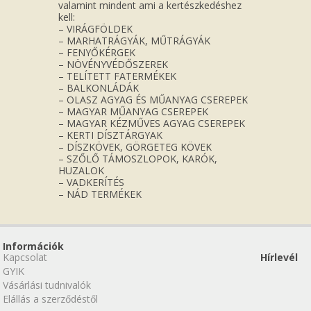
valamint mindent ami a kertészkedéshez
kell:
– VIRÁGFÖLDEK
– MARHATRÁGYÁK, MŰTRÁGYÁK
– FENYŐKÉRGEK
– NÖVÉNYVÉDŐSZEREK
– TELÍTETT FATERMÉKEK
– BALKONLÁDÁK
– OLASZ AGYAG ÉS MŰANYAG CSEREPEK
– MAGYAR MŰANYAG CSEREPEK
– MAGYAR KÉZMŰVES AGYAG CSEREPEK
– KERTI DÍSZTÁRGYAK
– DÍSZKÖVEK, GÖRGETEG KÖVEK
– SZŐLŐ TÁMOSZLOPOK, KARÓK,
HUZALOK
– VADKERÍTÉS
– NÁD TERMÉKEK
Információk
Kapcsolat
Hírlevél
GYIK
Vásárlási tudnivalók
Elállás a szerződéstől