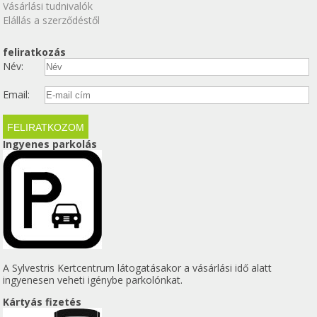
Vásárlási tudnivalók
Elállás a szerződéstől
feliratkozás
Név:
Email:
Ingyenes parkolás
A Sylvestris Kertcentrum látogatásakor a vásárlási idő alatt
ingyenesen veheti igénybe parkolónkat.
Kártyás fizetés