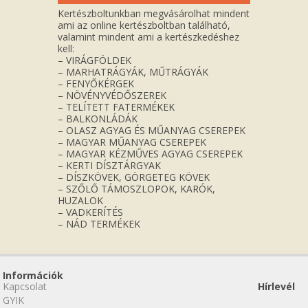
Kertészboltunkban megvásárolhat mindent
ami az online kertészboltban található,
valamint mindent ami a kertészkedéshez
kell:
– VIRÁGFÖLDEK
– MARHATRÁGYÁK, MŰTRÁGYÁK
– FENYŐKÉRGEK
– NÖVÉNYVÉDŐSZEREK
– TELÍTETT FATERMÉKEK
– BALKONLÁDÁK
– OLASZ AGYAG ÉS MŰANYAG CSEREPEK
– MAGYAR MŰANYAG CSEREPEK
– MAGYAR KÉZMŰVES AGYAG CSEREPEK
– KERTI DÍSZTÁRGYAK
– DÍSZKÖVEK, GÖRGETEG KÖVEK
– SZŐLŐ TÁMOSZLOPOK, KARÓK,
HUZALOK
– VADKERÍTÉS
– NÁD TERMÉKEK
Információk
Kapcsolat
Hírlevél
GYIK