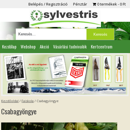
Belépés / Regisztráció
Pénztár
0 termékek
0 Ft
Kezdőlap
Webshop
Akció
Vásárlási tudnivalók
Kertcentrum
Viszonteladóknak
Partnereink
Kapcsolat
Kezdőoldal
/
Faiskola
/
Csabagyöngye
Csabagyöngye