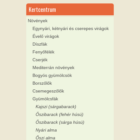
Kertcentrum
Növények
Egynyári, kétnyári és cserepes virágok
Évelő virágok
Díszfák
Fenyőfélék
Cserjék
Mediterrán növények
Bogyós gyümölcsök
Borszőlők
Csemegeszőlők
Gyümölcsfák
Kajszi (sárgabarack)
Őszibarack (fehér húsú)
Őszibarack (sárga húsú)
Nyári alma
Őszi alma