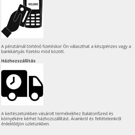
A pénztárnál történő fizetéskor Ön választhat a készpénzes vagy a
bankkártyás fizetési mód között.
Házhozszállítás
A kertészetünkben vásárolt termékekhez Balatonfüred és
környékére kérhet házhozszállítást. Árainkról és feltételeinkről
érdeklődjön üzletünkben.