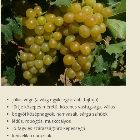
július vége (a világ egyik legkorábbi fajtája)
fürtje közepes méretű, közepes vastagságú, vállas
bogyói középnagyok, hamvasak, sárga színűek
lédús, ropogós, muskotályos
jó fagy és szárazságtűrő képességű
kedvelik a darazsak