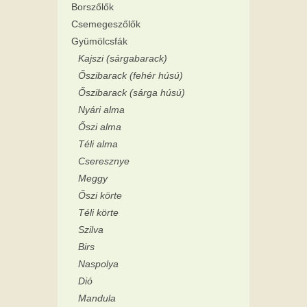
Borszőlők
Csemegeszőlők
Gyümölcsfák
Kajszi (sárgabarack)
Őszibarack (fehér húsú)
Őszibarack (sárga húsú)
Nyári alma
Őszi alma
Téli alma
Cseresznye
Meggy
Őszi körte
Téli körte
Szilva
Birs
Naspolya
Dió
Mandula