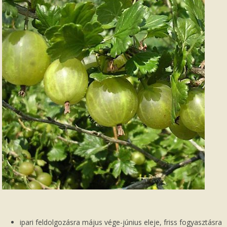
ipari feldolgozásra május vége-június eleje, friss fogyasztásra