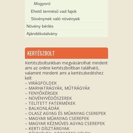
Mogyoró
Ehető termésű vad fajok
Sövénynek való növények
Növény bérlés
Ajándékutalvány
KERTÉSZBOLT
Kertészboltunkban megvásárolhat mindent
ami az online kertészboltban található,
valamint mindent ami a kertészkedéshez
kell:
– VIRÁGFÖLDEK
– MARHATRÁGYÁK, MŰTRÁGYÁK
– FENYŐKÉRGEK
– NÖVÉNYVÉDŐSZEREK
– TELÍTETT FATERMÉKEK
– BALKONLÁDÁK
– OLASZ AGYAG ÉS MŰANYAG CSEREPEK
– MAGYAR MŰANYAG CSEREPEK
– MAGYAR KÉZMŰVES AGYAG CSEREPEK
– KERTI DÍSZTÁRGYAK