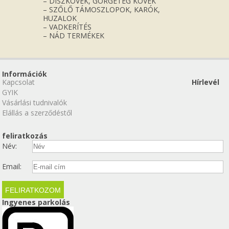
– DÍSZKÖVEK, GÖRGETEG KÖVEK
– SZŐLŐ TÁMOSZLOPOK, KARÓK,
HUZALOK
– VADKERÍTÉS
– NÁD TERMÉKEK
Információk
Kapcsolat
Hírlevél
GYIK
Vásárlási tudnivalók
Elállás a szerződéstől
feliratkozás
Név:
Email:
Ingyenes parkolás