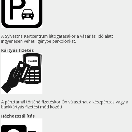
A Sylvestris Kertcentrum látogatásakor a vásárlási idő alatt
ingyenesen veheti igénybe parkolónkat.
Kártyás fizetés
A pénztárnál történő fizetéskor Ön választhat a készpénzes vagy a
bankkártyás fizetési mód között.
Házhozszállítás