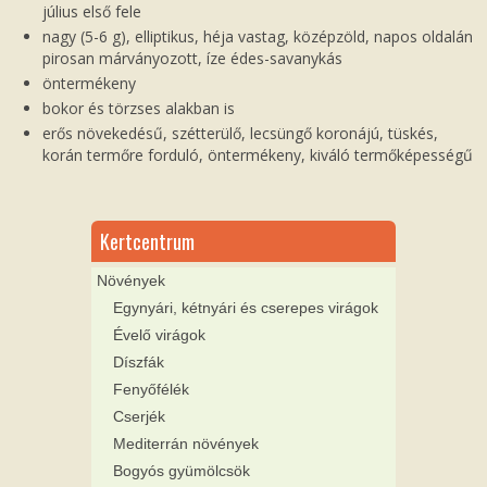
július első fele
nagy (5-6 g), elliptikus, héja vastag, középzöld, napos oldalán
pirosan márványozott, íze édes-savanykás
öntermékeny
bokor és törzses alakban is
erős növekedésű, szétterülő, lecsüngő koronájú, tüskés,
korán termőre forduló, öntermékeny, kiváló termőképességű
Kertcentrum
Növények
Egynyári, kétnyári és cserepes virágok
Évelő virágok
Díszfák
Fenyőfélék
Cserjék
Mediterrán növények
Bogyós gyümölcsök