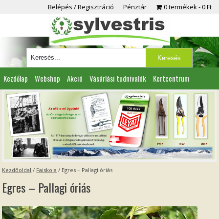
Belépés / Regisztráció
Pénztár
0 termékek
0 Ft
Kezdőlap
Webshop
Akció
Vásárlási tudnivalók
Kertcentrum
Viszonteladóknak
Partnereink
Kapcsolat
Kezdőoldal
/
Faiskola
/
Egres – Pallagi óriás
Egres – Pallagi óriás