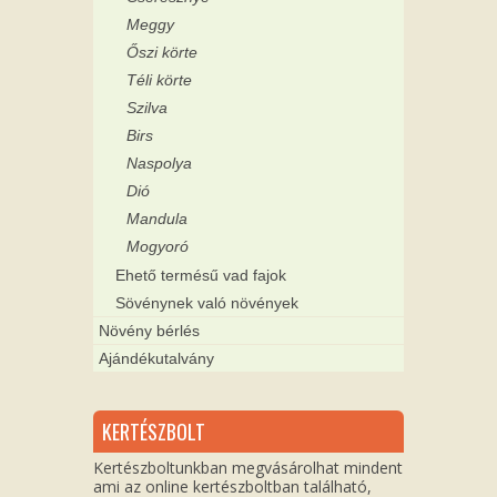
Meggy
Őszi körte
Téli körte
Szilva
Birs
Naspolya
Dió
Mandula
Mogyoró
Ehető termésű vad fajok
Sövénynek való növények
Növény bérlés
Ajándékutalvány
KERTÉSZBOLT
Kertészboltunkban megvásárolhat mindent
ami az online kertészboltban található,