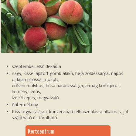
szeptember első dekádja
nagy, kissé lapított gömb alakú, héja zöldessárga, napos
oldalán pirossal mosott,
erősen molyhos, húsa narancssárga, a mag körül piros,
kemény, lédús,
íze közepes, magvaváló
öntermékeny
friss fogyasztásra, konzervipari felhasználásra alkalmas, jól
szállítható és tárolható
Kertcentrum