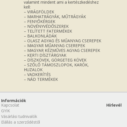
valamint mindent ami a kertészkedéshez
kell:
– VIRÁGFÖLDEK
– MARHATRÁGYÁK, MŰTRÁGYÁK
– FENYŐKÉRGEK
– NÖVÉNYVÉDŐSZEREK
– TELÍTETT FATERMÉKEK
– BALKONLÁDÁK
– OLASZ AGYAG ÉS MŰANYAG CSEREPEK
– MAGYAR MŰANYAG CSEREPEK
– MAGYAR KÉZMŰVES AGYAG CSEREPEK
– KERTI DÍSZTÁRGYAK
– DÍSZKÖVEK, GÖRGETEG KÖVEK
– SZŐLŐ TÁMOSZLOPOK, KARÓK,
HUZALOK
– VADKERÍTÉS
– NÁD TERMÉKEK
Információk
Kapcsolat
Hírlevél
GYIK
Vásárlási tudnivalók
Elállás a szerződéstől