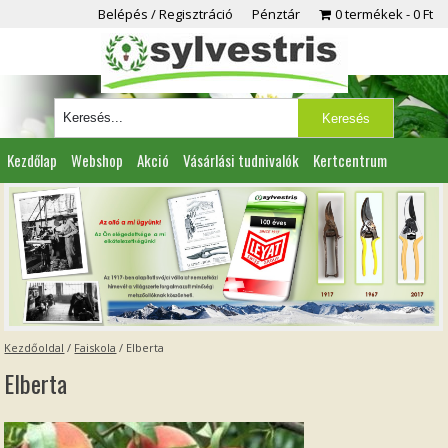
Belépés / Regisztráció
Pénztár
0 termékek
0 Ft
Kezdőlap
Webshop
Akció
Vásárlási tudnivalók
Kertcentrum
Viszonteladóknak
Partnereink
Kapcsolat
Kezdőoldal
/
Faiskola
/
Elberta
Elberta