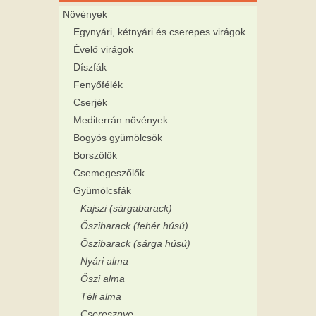
Növények
Egynyári, kétnyári és cserepes virágok
Évelő virágok
Díszfák
Fenyőfélék
Cserjék
Mediterrán növények
Bogyós gyümölcsök
Borszőlők
Csemegeszőlők
Gyümölcsfák
Kajszi (sárgabarack)
Őszibarack (fehér húsú)
Őszibarack (sárga húsú)
Nyári alma
Őszi alma
Téli alma
Cseresznye