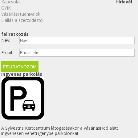
Kapcsolat
Hírlevél
GYIK
Vásárlási tudnivalók
Elállás a szerződéstől
feliratkozás
Név:
Email:
Ingyenes parkolás
A Sylvestris Kertcentrum látogatásakor a vásárlási idő alatt
ingyenesen veheti igénybe parkolónkat.