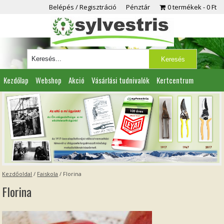
Belépés / Regisztráció
Pénztár
0 termékek
0 Ft
Kezdőlap
Webshop
Akció
Vásárlási tudnivalók
Kertcentrum
Viszonteladóknak
Partnereink
Kapcsolat
Kezdőoldal
/
Faiskola
/
Florina
Florina