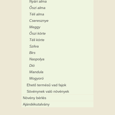
Nyári alma
Őszi alma
Téli alma
Cseresznye
Meggy
Őszi körte
Téli körte
Szilva
Birs
Naspolya
Dió
Mandula
Mogyoró
Ehető termésű vad fajok
Sövénynek való növények
Növény bérlés
Ajándékutalvány