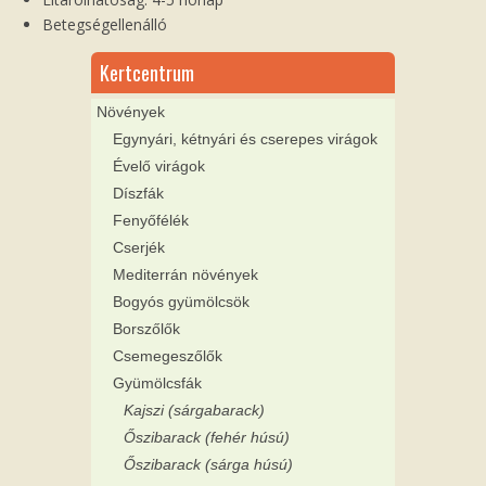
Betegségellenálló
Kertcentrum
Növények
Egynyári, kétnyári és cserepes virágok
Évelő virágok
Díszfák
Fenyőfélék
Cserjék
Mediterrán növények
Bogyós gyümölcsök
Borszőlők
Csemegeszőlők
Gyümölcsfák
Kajszi (sárgabarack)
Őszibarack (fehér húsú)
Őszibarack (sárga húsú)