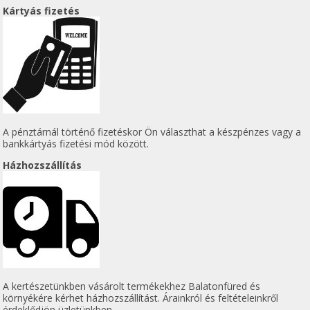
Kártyás fizetés
A pénztárnál történő fizetéskor Ön választhat a készpénzes vagy a
bankkártyás fizetési mód között.
Házhozszállítás
A kertészetünkben vásárolt termékekhez Balatonfüred és
környékére kérhet házhozszállítást. Árainkról és feltételeinkről
érdeklődjön üzletünkben.