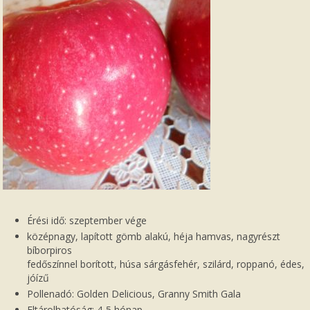
Érési idő: szeptember vége
középnagy, lapított gömb alakú, héja hamvas, nagyrészt
bíborpiros
fedőszínnel borított, húsa sárgásfehér, szilárd, roppanó, édes,
jóízű
Pollenadó: Golden Delicious, Granny Smith Gala
Eltárolhatóság: 4-5 hónap