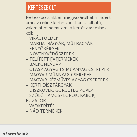
KERTÉSZBOLT
Kertészboltunkban megvásárolhat mindent
ami az online kertészboltban található,
valamint mindent ami a kertészkedéshez
kell:
– VIRÁGFÖLDEK
– MARHATRÁGYÁK, MŰTRÁGYÁK
– FENYŐKÉRGEK
– NÖVÉNYVÉDŐSZEREK
– TELÍTETT FATERMÉKEK
– BALKONLÁDÁK
– OLASZ AGYAG ÉS MŰANYAG CSEREPEK
– MAGYAR MŰANYAG CSEREPEK
– MAGYAR KÉZMŰVES AGYAG CSEREPEK
– KERTI DÍSZTÁRGYAK
– DÍSZKÖVEK, GÖRGETEG KÖVEK
– SZŐLŐ TÁMOSZLOPOK, KARÓK,
HUZALOK
– VADKERÍTÉS
– NÁD TERMÉKEK
Információk