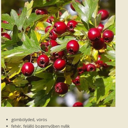
gömbölyded, vörös
fehér, felálló bogernyőben nyílik