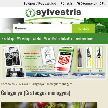
Belépés / Regisztráció
Pénztár
0 termékek
0 Ft
Kezdőlap
Webshop
Akció
Vásárlási tudnivalók
Kertcentrum
Viszonteladóknak
Partnereink
Kapcsolat
Kezdőoldal
/
Faiskola
/
Galagonya (Crataegus monogyna)
Galagonya (Crataegus monogyna)