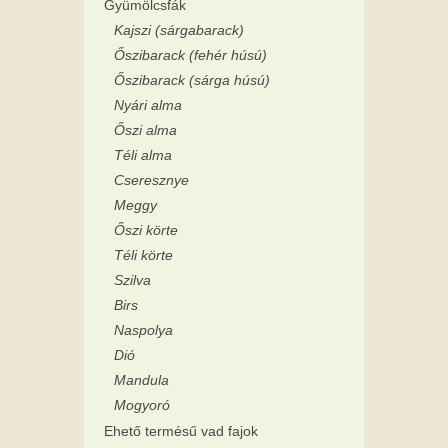
Gyümölcsfák
Kajszi (sárgabarack)
Őszibarack (fehér húsú)
Őszibarack (sárga húsú)
Nyári alma
Őszi alma
Téli alma
Cseresznye
Meggy
Őszi körte
Téli körte
Szilva
Birs
Naspolya
Dió
Mandula
Mogyoró
Ehető termésű vad fajok