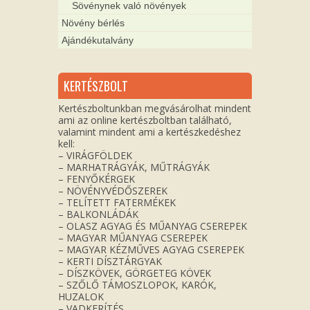
Sövénynek való növények
Növény bérlés
Ajándékutalvány
KERTÉSZBOLT
Kertészboltunkban megvásárolhat mindent
ami az online kertészboltban található,
valamint mindent ami a kertészkedéshez
kell:
– VIRÁGFÖLDEK
– MARHATRÁGYÁK, MŰTRÁGYÁK
– FENYŐKÉRGEK
– NÖVÉNYVÉDŐSZEREK
– TELÍTETT FATERMÉKEK
– BALKONLÁDÁK
– OLASZ AGYAG ÉS MŰANYAG CSEREPEK
– MAGYAR MŰANYAG CSEREPEK
– MAGYAR KÉZMŰVES AGYAG CSEREPEK
– KERTI DÍSZTÁRGYAK
– DÍSZKÖVEK, GÖRGETEG KÖVEK
– SZŐLŐ TÁMOSZLOPOK, KARÓK,
HUZALOK
– VADKERÍTÉS