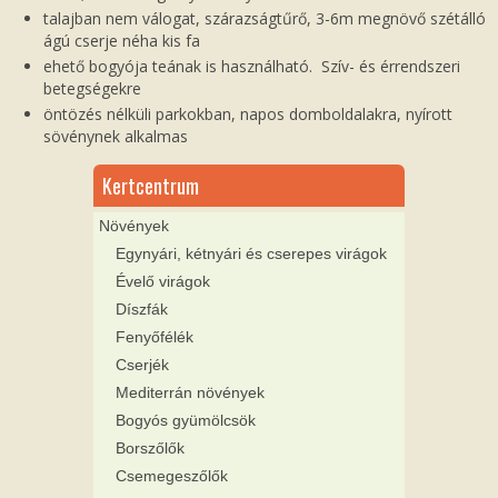
talajban nem válogat, szárazságtűrő, 3-6m megnövő szétálló
ágú cserje néha kis fa
ehető bogyója teának is használható. Szív- és érrendszeri
betegségekre
öntözés nélküli parkokban, napos domboldalakra, nyírott
sövénynek alkalmas
Kertcentrum
Növények
Egynyári, kétnyári és cserepes virágok
Évelő virágok
Díszfák
Fenyőfélék
Cserjék
Mediterrán növények
Bogyós gyümölcsök
Borszőlők
Csemegeszőlők