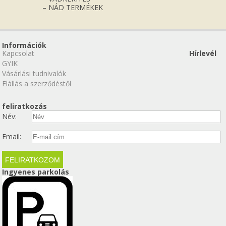
– NÁD TERMÉKEK
Információk
Kapcsolat
Hírlevél
GYIK
Vásárlási tudnivalók
Elállás a szerződéstől
feliratkozás
Név:
Email:
Ingyenes parkolás