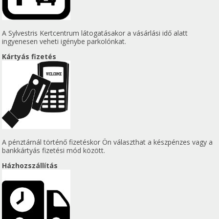
A Sylvestris Kertcentrum látogatásakor a vásárlási idő alatt
ingyenesen veheti igénybe parkolónkat.
Kártyás fizetés
A pénztárnál történő fizetéskor Ön választhat a készpénzes vagy a
bankkártyás fizetési mód között.
Házhozszállítás