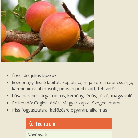
Érési idő: július közepe
középnagy, kissé lapított kúp alakú, héja sötét narancssárga,
kárminpirossal mosott, pirosan pontozott, tetszetős
húsa narancssárga, rostos, kemény, lédús, jóízű, magvaváló
Pollenadó: Ceglédi óriás, Magyar kajszi, Szegedi mamut
friss fogyasztásra, befőzésre egyaránt alkalmas
Kertcentrum
Növények