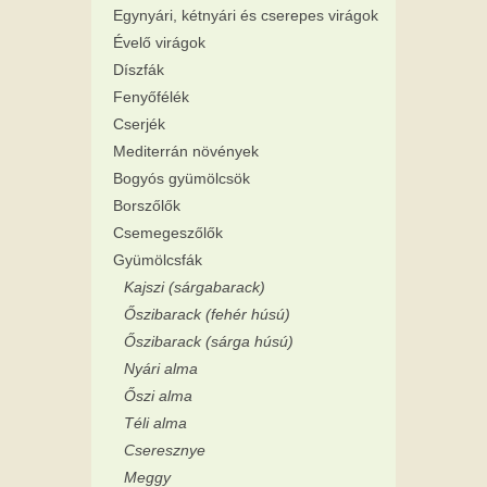
Egynyári, kétnyári és cserepes virágok
Évelő virágok
Díszfák
Fenyőfélék
Cserjék
Mediterrán növények
Bogyós gyümölcsök
Borszőlők
Csemegeszőlők
Gyümölcsfák
Kajszi (sárgabarack)
Őszibarack (fehér húsú)
Őszibarack (sárga húsú)
Nyári alma
Őszi alma
Téli alma
Cseresznye
Meggy