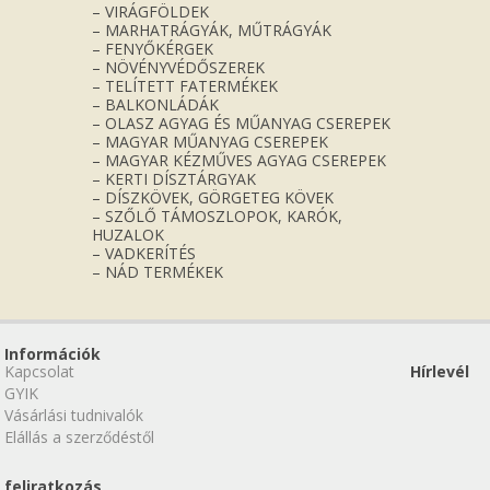
– VIRÁGFÖLDEK
– MARHATRÁGYÁK, MŰTRÁGYÁK
– FENYŐKÉRGEK
– NÖVÉNYVÉDŐSZEREK
– TELÍTETT FATERMÉKEK
– BALKONLÁDÁK
– OLASZ AGYAG ÉS MŰANYAG CSEREPEK
– MAGYAR MŰANYAG CSEREPEK
– MAGYAR KÉZMŰVES AGYAG CSEREPEK
– KERTI DÍSZTÁRGYAK
– DÍSZKÖVEK, GÖRGETEG KÖVEK
– SZŐLŐ TÁMOSZLOPOK, KARÓK,
HUZALOK
– VADKERÍTÉS
– NÁD TERMÉKEK
Információk
Kapcsolat
Hírlevél
GYIK
Vásárlási tudnivalók
Elállás a szerződéstől
feliratkozás