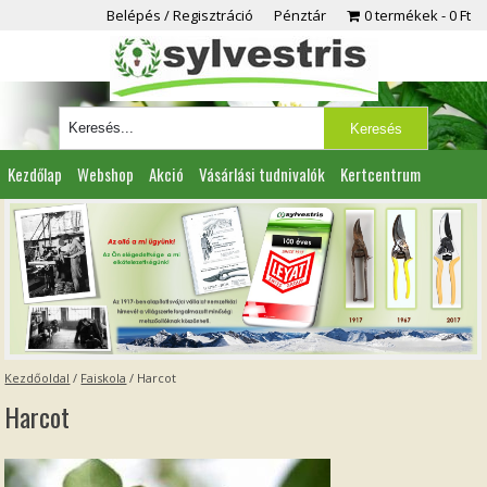
Belépés / Regisztráció
Pénztár
0 termékek
0 Ft
Kezdőlap
Webshop
Akció
Vásárlási tudnivalók
Kertcentrum
Viszonteladóknak
Partnereink
Kapcsolat
Kezdőoldal
/
Faiskola
/
Harcot
Harcot