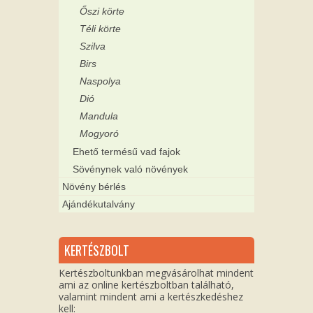
Őszi körte
Téli körte
Szilva
Birs
Naspolya
Dió
Mandula
Mogyoró
Ehető termésű vad fajok
Sövénynek való növények
Növény bérlés
Ajándékutalvány
KERTÉSZBOLT
Kertészboltunkban megvásárolhat mindent
ami az online kertészboltban található,
valamint mindent ami a kertészkedéshez
kell: