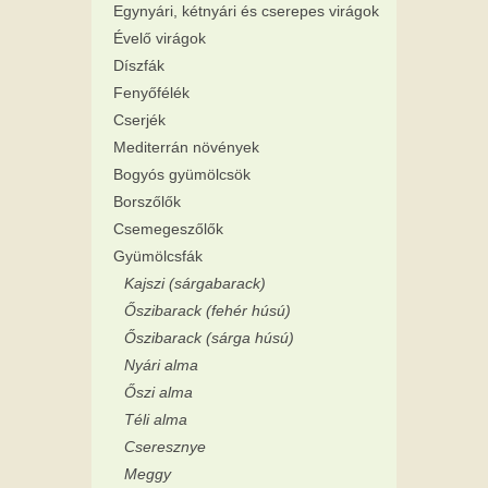
Egynyári, kétnyári és cserepes virágok
Évelő virágok
Díszfák
Fenyőfélék
Cserjék
Mediterrán növények
Bogyós gyümölcsök
Borszőlők
Csemegeszőlők
Gyümölcsfák
Kajszi (sárgabarack)
Őszibarack (fehér húsú)
Őszibarack (sárga húsú)
Nyári alma
Őszi alma
Téli alma
Cseresznye
Meggy