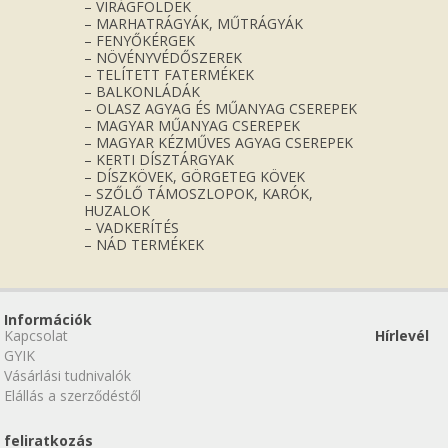
– VIRÁGFÖLDEK
– MARHATRÁGYÁK, MŰTRÁGYÁK
– FENYŐKÉRGEK
– NÖVÉNYVÉDŐSZEREK
– TELÍTETT FATERMÉKEK
– BALKONLÁDÁK
– OLASZ AGYAG ÉS MŰANYAG CSEREPEK
– MAGYAR MŰANYAG CSEREPEK
– MAGYAR KÉZMŰVES AGYAG CSEREPEK
– KERTI DÍSZTÁRGYAK
– DÍSZKÖVEK, GÖRGETEG KÖVEK
– SZŐLŐ TÁMOSZLOPOK, KARÓK,
HUZALOK
– VADKERÍTÉS
– NÁD TERMÉKEK
Információk
Kapcsolat
Hírlevél
GYIK
Vásárlási tudnivalók
Elállás a szerződéstől
feliratkozás