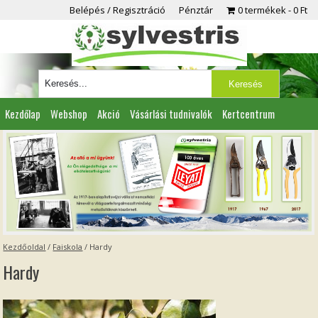
Belépés / Regisztráció
Pénztár
0 termékek
0 Ft
Kezdőlap
Webshop
Akció
Vásárlási tudnivalók
Kertcentrum
Viszonteladóknak
Partnereink
Kapcsolat
Kezdőoldal
/
Faiskola
/
Hardy
Hardy