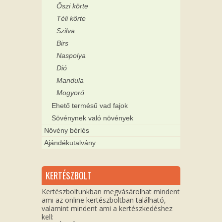
Őszi körte
Téli körte
Szilva
Birs
Naspolya
Dió
Mandula
Mogyoró
Ehető termésű vad fajok
Sövénynek való növények
Növény bérlés
Ajándékutalvány
KERTÉSZBOLT
Kertészboltunkban megvásárolhat mindent
ami az online kertészboltban található,
valamint mindent ami a kertészkedéshez
kell: